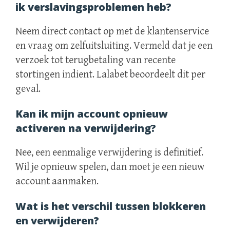
ik verslavingsproblemen heb?
Neem direct contact op met de klantenservice
en vraag om zelfuitsluiting. Vermeld dat je een
verzoek tot terugbetaling van recente
stortingen indient. Lalabet beoordeelt dit per
geval.
Kan ik mijn account opnieuw
activeren na verwijdering?
Nee, een eenmalige verwijdering is definitief.
Wil je opnieuw spelen, dan moet je een nieuw
account aanmaken.
Wat is het verschil tussen blokkeren
en verwijderen?