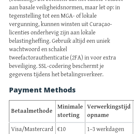
aan basale veiligheidsnormen, maar let op: in
tegenstelling tot een MGA- of lokale
vergunning, kunnen winsten uit Curaçao-
licenties onderhevig zijn aan lokale
belastingheffing. Gebruik altijd een uniek
wachtwoord en schakel
tweefactorauthenticatie (2FA) in voor extra
beveiliging. SSL-codering beschermt je
gegevens tijdens het betalingsverkeer.
Payment Methods
Minimale
Verwerkingstijd
Betaalmethode
storting
opname
Visa/Mastercard
€10
1–3 werkdagen