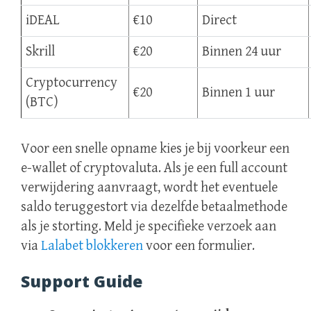
iDEAL
€10
Direct
Skrill
€20
Binnen 24 uur
Cryptocurrency
€20
Binnen 1 uur
(BTC)
Voor een snelle opname kies je bij voorkeur een
e-wallet of cryptovaluta. Als je een full account
verwijdering aanvraagt, wordt het eventuele
saldo teruggestort via dezelfde betaalmethode
als je storting. Meld je specifieke verzoek aan
via
Lalabet blokkeren
voor een formulier.
Support Guide