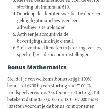
Kies een betaalmethode en voer de eerste
storting uit (minimaal €10).
Doorloop de identiteitsverificatie door een
geldig legitimatiebewijs en een
adresbewijs te uploaden.
Activeer je account via de
bevestigingslink in je e-mail.
Stel eventueel limieten in (storting, verlies,
speeltijd) via de accountinstellingen.
Bonus Mathematics
Stel dat je een welkomstbonus krijgt: 100%
bonus tot €200 bij een storting van €100. De
rondspeelvereiste is 35x (bonus + storting). Dit
betekent dat je 35 × (€100 + €100) = €7.000 moet
inzetten voordat je de bonus kunt opnemen.