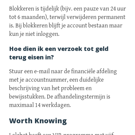
Blokkeren is tijdelijk (bijv. een pauze van 24 uur
tot 6 maanden), terwijl verwijderen permanent
is. Bij blokkeren blijft je account bestaan maar
kun je niet inloggen.
Hoe dien ik een verzoek tot geld
terug eisen in?
Stuur een e-mail naar de financiële afdeling
met je accountnummer, een duidelijke
beschrijving van het probleem en
bewijsstukken. De afhandelingstermijn is
maximaal 14 werkdagen.
Worth Knowing