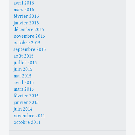
avril 2016
mars 2016
février 2016
janvier 2016
décembre 2015
novembre 2015
octobre 2015
septembre 2015
août 2015
juillet 2015
juin 2015
mai 2015
avril 2015
mars 2015
février 2015
janvier 2015
juin 2014
novembre 2011
octobre 2011