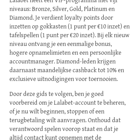
Lalabet heeft een VIP-programma met vijf
niveaus: Bronze, Silver, Gold, Platinum en
Diamond. Je verdient loyalty points door
inzetten op gokkasten (1 punt per €10 inzet) en
tafelspellen (1 punt per €20 inzet). Bij elk nieuw
niveau ontvang je een eenmalige bonus,
hogere opnamelimieten en een persoonlijke
accountmanager. Diamond-leden krijgen
daarnaast maandelijkse cashback tot 10% en
exclusieve uitnodigingen voor toernooien.
Door deze gids te volgen, ben je goed
voorbereid om je Lalabet-account te beheren,
of je nu wilt beginnen, stoppen of een
terugbetaling wilt aanvragen. Onthoud dat
verantwoord spelen voorop staat en dat je
altijd contact kunt opnemen met de