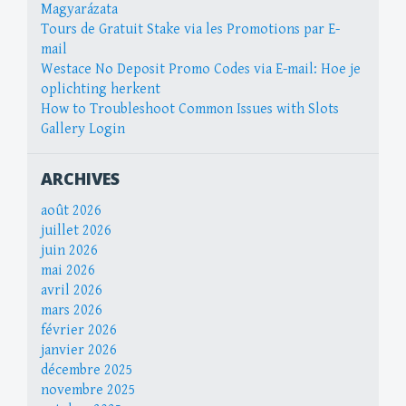
Magyarázata
Tours de Gratuit Stake via les Promotions par E-
mail
Westace No Deposit Promo Codes via E-mail: Hoe je
oplichting herkent
How to Troubleshoot Common Issues with Slots
Gallery Login
ARCHIVES
août 2026
juillet 2026
juin 2026
mai 2026
avril 2026
mars 2026
février 2026
janvier 2026
décembre 2025
novembre 2025