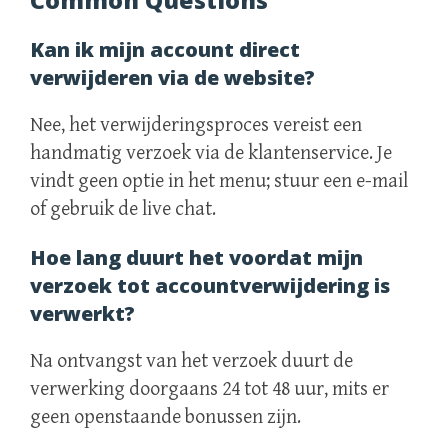
Common Questions
Kan ik mijn account direct
verwijderen via de website?
Nee, het verwijderingsproces vereist een
handmatig verzoek via de klantenservice. Je
vindt geen optie in het menu; stuur een e-mail
of gebruik de live chat.
Hoe lang duurt het voordat mijn
verzoek tot accountverwijdering is
verwerkt?
Na ontvangst van het verzoek duurt de
verwerking doorgaans 24 tot 48 uur, mits er
geen openstaande bonussen zijn.