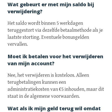
Wat gebeurt er met mijn saldo bij
verwijdering?
Het saldo wordt binnen 5 werkdagen
teruggestort via dezelfde betaalmethode als je
laatste storting. Eventuele bonusgelden
vervallen.
Moet ik betalen voor het verwijderen
van mijn account?
Nee, het verwijderen is kosteloos. Alleen
terugbetalingen kunnen een
administratiekosten van €5 inhouden, maar dit
staat in de algemene voorwaarden.
Wat als ik mijn geld terug wil omdat