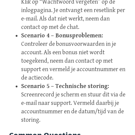
Klik op “Wachtwoord vergeten” op de
inlogpagina. Je ontvangt een resetlink per
e-mail. Als dat niet werkt, neem dan
contact op met de chat.
Scenario 4 – Bonusproblemen:
Controleer de bonusvoorwaarden in je
account. Als een bonus niet wordt
toegekend, neem dan contact op met
support en vermeld je accountnummer en
de actiecode.
Scenario 5 – Technische storing:
Screenrecord je scherm en stuur dit via de
e-mail naar support. Vermeld daarbij je
accountnummer en de datum/tijd van de
storing.