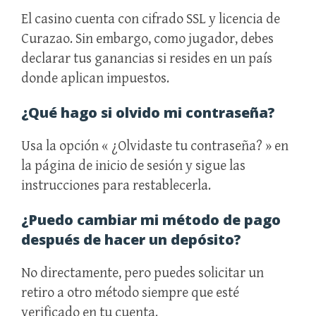
El casino cuenta con cifrado SSL y licencia de
Curazao. Sin embargo, como jugador, debes
declarar tus ganancias si resides en un país
donde aplican impuestos.
¿Qué hago si olvido mi contraseña?
Usa la opción « ¿Olvidaste tu contraseña? » en
la página de inicio de sesión y sigue las
instrucciones para restablecerla.
¿Puedo cambiar mi método de pago
después de hacer un depósito?
No directamente, pero puedes solicitar un
retiro a otro método siempre que esté
verificado en tu cuenta.