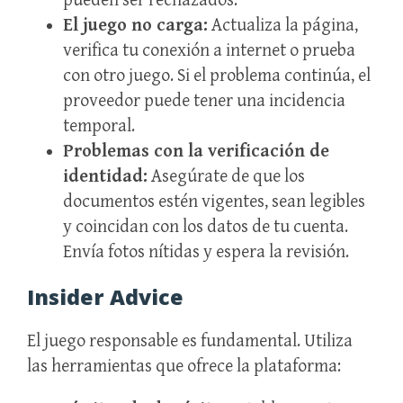
pueden ser rechazados.
El juego no carga:
Actualiza la página,
verifica tu conexión a internet o prueba
con otro juego. Si el problema continúa, el
proveedor puede tener una incidencia
temporal.
Problemas con la verificación de
identidad:
Asegúrate de que los
documentos estén vigentes, sean legibles
y coincidan con los datos de tu cuenta.
Envía fotos nítidas y espera la revisión.
Insider Advice
El juego responsable es fundamental. Utiliza
las herramientas que ofrece la plataforma: