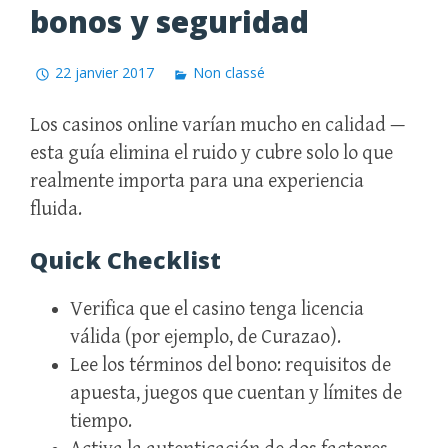
bonos y seguridad
22 janvier 2017
Non classé
Los casinos online varían mucho en calidad —
esta guía elimina el ruido y cubre solo lo que
realmente importa para una experiencia
fluida.
Quick Checklist
Verifica que el casino tenga licencia
válida (por ejemplo, de Curazao).
Lee los términos del bono: requisitos de
apuesta, juegos que cuentan y límites de
tiempo.