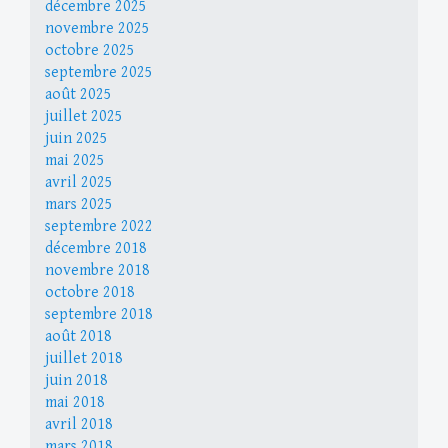
décembre 2025
novembre 2025
octobre 2025
septembre 2025
août 2025
juillet 2025
juin 2025
mai 2025
avril 2025
mars 2025
septembre 2022
décembre 2018
novembre 2018
octobre 2018
septembre 2018
août 2018
juillet 2018
juin 2018
mai 2018
avril 2018
mars 2018