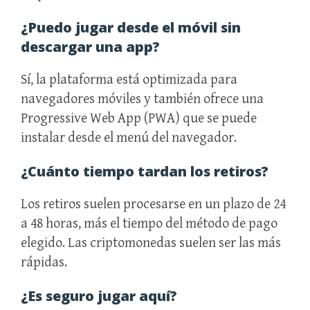
¿Puedo jugar desde el móvil sin
descargar una app?
Sí, la plataforma está optimizada para
navegadores móviles y también ofrece una
Progressive Web App (PWA) que se puede
instalar desde el menú del navegador.
¿Cuánto tiempo tardan los retiros?
Los retiros suelen procesarse en un plazo de 24
a 48 horas, más el tiempo del método de pago
elegido. Las criptomonedas suelen ser las más
rápidas.
¿Es seguro jugar aquí?