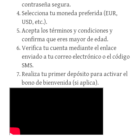
contraseña segura.
Selecciona tu moneda preferida (EUR,
USD, etc.).
Acepta los términos y condiciones y
confirma que eres mayor de edad.
Verifica tu cuenta mediante el enlace
enviado a tu correo electrónico o el código
SMS.
Realiza tu primer depósito para activar el
bono de bienvenida (si aplica).