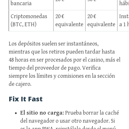
bancaria
hábi
Criptomonedas
20 €
20 €
Ins
(BTC, ETH)
equivalente
equivalente
a 1 
Los depósitos suelen ser instantáneos,
mientras que los retiros pueden tardar hasta
48 horas en ser procesados por el casino, más el
tiempo del proveedor de pago. Verifica
siempre los límites y comisiones en la sección
de cajero.
Fix It Fast
El sitio no carga:
Prueba borrar la caché
del navegador o usar otro navegador. Si