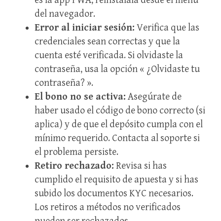
es la app PWA, reinstálala desde el menú
del navegador.
Error al iniciar sesión:
Verifica que las
credenciales sean correctas y que la
cuenta esté verificada. Si olvidaste la
contraseña, usa la opción « ¿Olvidaste tu
contraseña? ».
El bono no se activa:
Asegúrate de
haber usado el código de bono correcto (si
aplica) y de que el depósito cumpla con el
mínimo requerido. Contacta al soporte si
el problema persiste.
Retiro rechazado:
Revisa si has
cumplido el requisito de apuesta y si has
subido los documentos KYC necesarios.
Los retiros a métodos no verificados