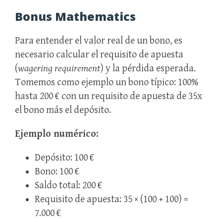
Bonus Mathematics
Para entender el valor real de un bono, es
necesario calcular el requisito de apuesta
(
wagering requirement
) y la pérdida esperada.
Tomemos como ejemplo un bono típico: 100%
hasta 200 € con un requisito de apuesta de 35x
el bono más el depósito.
Ejemplo numérico:
Depósito: 100 €
Bono: 100 €
Saldo total: 200 €
Requisito de apuesta: 35 × (100 + 100) =
7.000 €