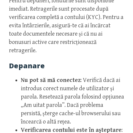
Pentru depuneri, fondurile sunt disponibile
imediat. Retragerile sunt procesate după
verificarea completă a contului (KYC). Pentru a
evita întârzierile, asigură-te că ai încărcat
toate documentele necesare și că nu ai
bonusuri active care restricționează
retragerile.
Depanare
Nu pot să mă conectez
: Verifică dacă ai
introdus corect numele de utilizator și
parola. Resetează parola folosind opțiunea
„Am uitat parola”. Dacă problema
persistă, șterge cache-ul browserului sau
încearcă o altă rețea.
Verificarea contului este în așteptare
: