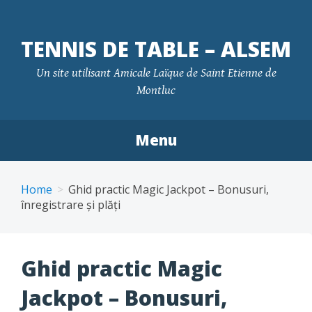
TENNIS DE TABLE – ALSEM
Un site utilisant Amicale Laïque de Saint Etienne de
Montluc
Menu
Skip
to
Home
Ghid practic Magic Jackpot – Bonusuri,
content
înregistrare și plăți
Ghid practic Magic
Jackpot – Bonusuri,