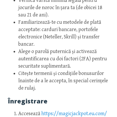
Verifică vârsta minimă legală pentru
jocurile de noroc în țara ta (de obicei 18
sau 21 de ani).
Familiarizează-te cu metodele de plată
acceptate: carduri bancare, portofele
electronice (Neteller, Skrill) și transfer
bancar.
Alege o parolă puternică și activează
autentificarea cu doi factori (2FA) pentru
securitate suplimentară.
Citește termenii și condițiile bonusurilor
înainte de a le accepta, în special cerințele
de rulaj.
Înregistrare
Accesează
https://magicjackpot.eu.com/