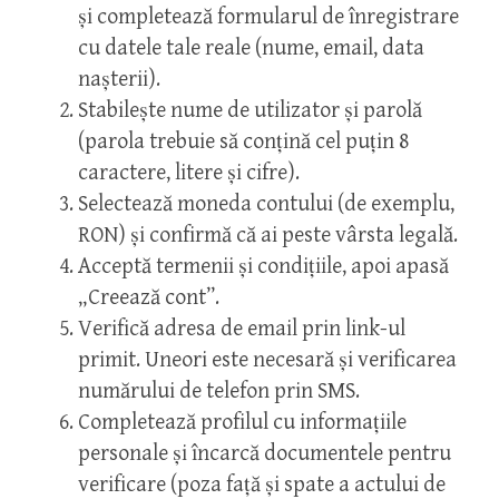
și completează formularul de înregistrare
cu datele tale reale (nume, email, data
nașterii).
Stabilește nume de utilizator și parolă
(parola trebuie să conțină cel puțin 8
caractere, litere și cifre).
Selectează moneda contului (de exemplu,
RON) și confirmă că ai peste vârsta legală.
Acceptă termenii și condițiile, apoi apasă
„Creează cont”.
Verifică adresa de email prin link-ul
primit. Uneori este necesară și verificarea
numărului de telefon prin SMS.
Completează profilul cu informațiile
personale și încarcă documentele pentru
verificare (poza față și spate a actului de