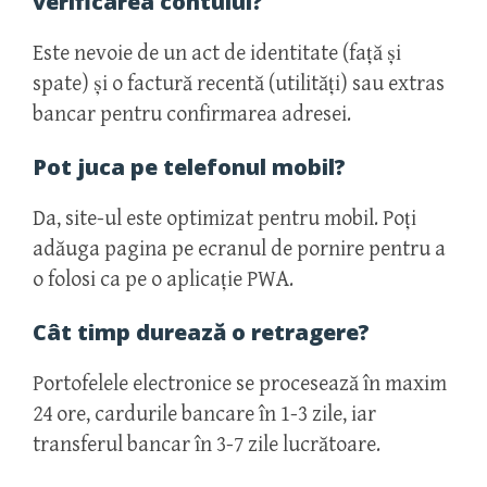
verificarea contului?
Este nevoie de un act de identitate (față și
spate) și o factură recentă (utilități) sau extras
bancar pentru confirmarea adresei.
Pot juca pe telefonul mobil?
Da, site-ul este optimizat pentru mobil. Poți
adăuga pagina pe ecranul de pornire pentru a
o folosi ca pe o aplicație PWA.
Cât timp durează o retragere?
Portofelele electronice se procesează în maxim
24 ore, cardurile bancare în 1-3 zile, iar
transferul bancar în 3-7 zile lucrătoare.