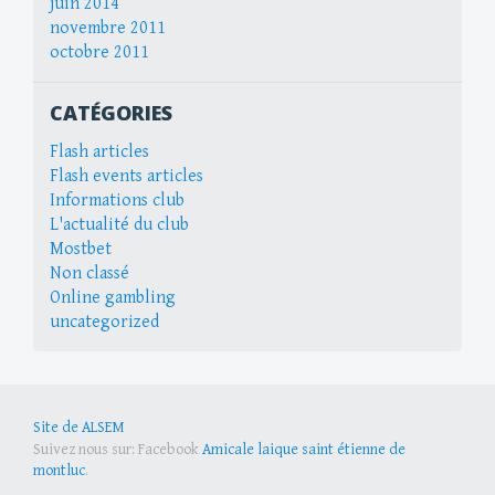
juin 2014
novembre 2011
octobre 2011
CATÉGORIES
Flash articles
Flash events articles
Informations club
L'actualité du club
Mostbet
Non classé
Online gambling
uncategorized
Site de ALSEM
Suivez nous sur: Facebook
Amicale laique saint étienne de
montluc
.