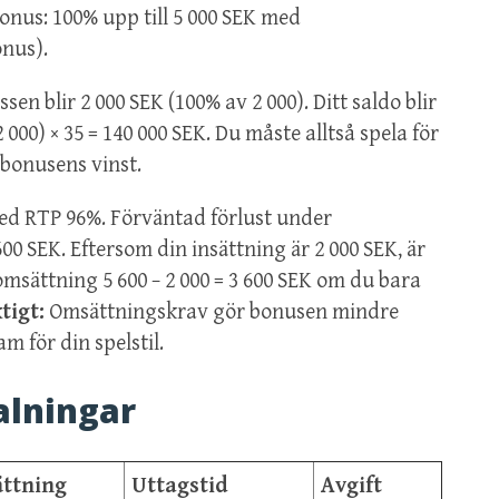
onus: 100% upp till 5 000 SEK med
onus).
sen blir 2 000 SEK (100% av 2 000). Ditt saldo blir
 000) × 35 = 140 000 SEK. Du måste alltså spela för
 bonusens vinst.
ed RTP 96%. Förväntad förlust under
 600 SEK. Eftersom din insättning är 2 000 SEK, är
omsättning 5 600 − 2 000 = 3 600 SEK om du bara
tigt:
Omsättningskrav gör bonusen mindre
m för din spelstil.
alningar
ättning
Uttagstid
Avgift