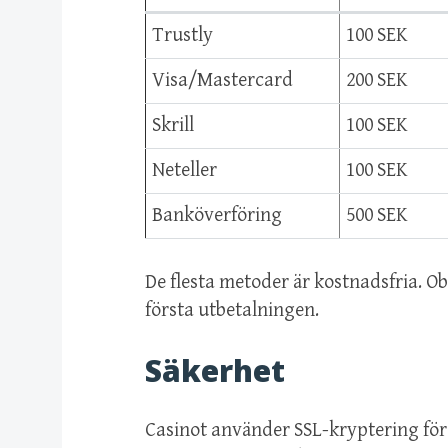
Trustly
100 SEK
Visa/Mastercard
200 SEK
Skrill
100 SEK
Neteller
100 SEK
Banköverföring
500 SEK
De flesta metoder är kostnadsfria. O
första utbetalningen.
Säkerhet
Casinot använder SSL-kryptering för