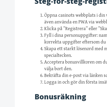
Steg-för-steg-regis
Öppna casinots webbplats i din 
även använda en PWA via webb
Klicka på ”Registrera” eller ”Sk
Fyll i dina personuppgifter: na
korrekta uppgifter eftersom du 
Skapa ett starkt lösenord med mi
specialtecken.
Acceptera bonusvillkoren om du
välja bort den.
Bekräfta din e-post via länken so
Logga in och gör din första insä
Bonusräkning