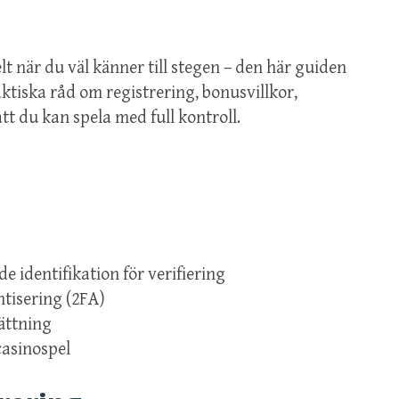
lt när du väl känner till stegen – den här guiden
ktiska råd om registrering, bonusvillkor,
t du kan spela med full kontroll.
identifikation för verifiering
ntisering (2FA)
sättning
asinospel