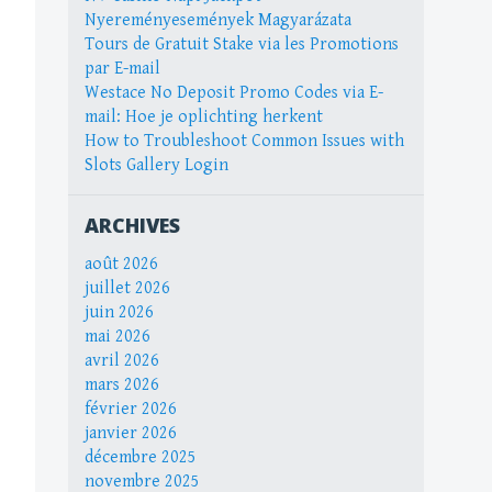
Nyereményesemények Magyarázata
Tours de Gratuit Stake via les Promotions
par E-mail
Westace No Deposit Promo Codes via E-
mail: Hoe je oplichting herkent
How to Troubleshoot Common Issues with
Slots Gallery Login
ARCHIVES
août 2026
juillet 2026
juin 2026
mai 2026
avril 2026
mars 2026
février 2026
janvier 2026
décembre 2025
novembre 2025