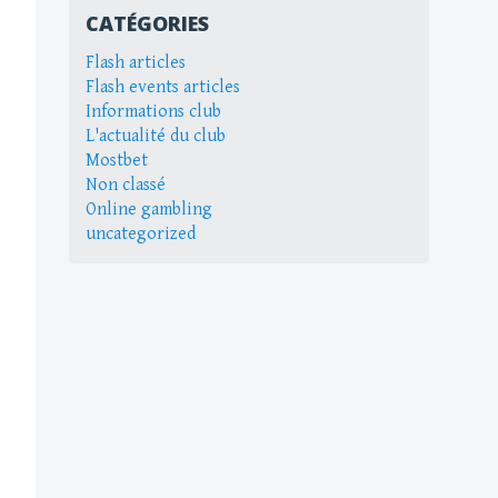
CATÉGORIES
Flash articles
Flash events articles
Informations club
L'actualité du club
Mostbet
Non classé
Online gambling
uncategorized