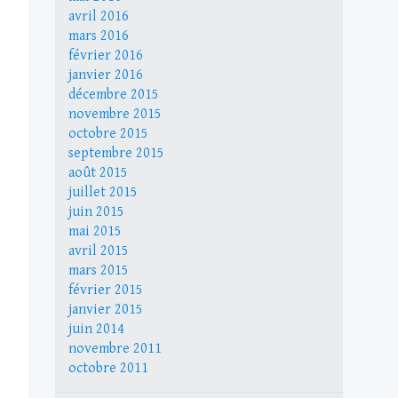
avril 2016
mars 2016
février 2016
janvier 2016
décembre 2015
novembre 2015
octobre 2015
septembre 2015
août 2015
juillet 2015
juin 2015
mai 2015
avril 2015
mars 2015
février 2015
janvier 2015
juin 2014
novembre 2011
octobre 2011