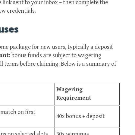
e link sent to your inbox – then complete the
ew credentials.
uses
me package for new users, typically a deposit
ant:
bonus funds are subject to wagering
ll terms before claiming. Below is a summary of
Wagering
Requirement
match on first
40x bonus + deposit
ins on selected slots
30x winnings