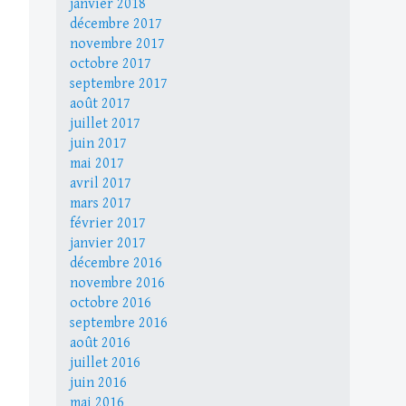
janvier 2018
décembre 2017
novembre 2017
octobre 2017
septembre 2017
août 2017
juillet 2017
juin 2017
mai 2017
avril 2017
mars 2017
février 2017
janvier 2017
décembre 2016
novembre 2016
octobre 2016
septembre 2016
août 2016
juillet 2016
juin 2016
mai 2016