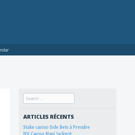
ndar
Search
for:
ARTICLES RÉCENTS
Stake casino Side Bets à Prendre
NV Casino Napi Jackpot