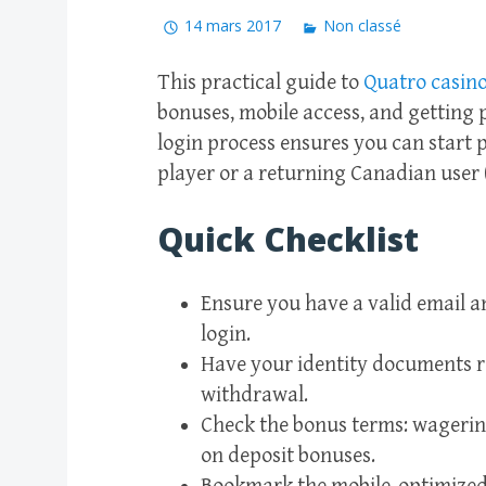
14 mars 2017
Non classé
This practical guide to
Quatro casino
bonuses, mobile access, and getting 
login process ensures you can start 
player or a returning Canadian user 
Quick Checklist
Ensure you have a valid email a
login.
Have your identity documents re
withdrawal.
Check the bonus terms: wagerin
on deposit bonuses.