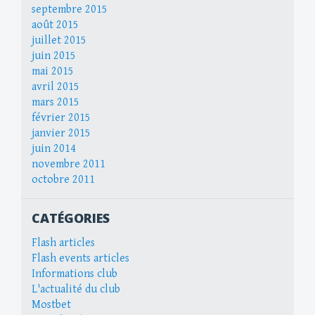
septembre 2015
août 2015
juillet 2015
juin 2015
mai 2015
avril 2015
mars 2015
février 2015
janvier 2015
juin 2014
novembre 2011
octobre 2011
CATÉGORIES
Flash articles
Flash events articles
Informations club
L'actualité du club
Mostbet