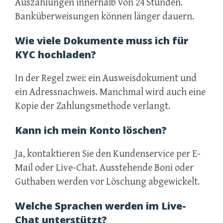
Auszahlungen innerhalb von 24 Stunden.
Banküberweisungen können länger dauern.
Wie viele Dokumente muss ich für
KYC hochladen?
In der Regel zwei: ein Ausweisdokument und
ein Adressnachweis. Manchmal wird auch eine
Kopie der Zahlungsmethode verlangt.
Kann ich mein Konto löschen?
Ja, kontaktieren Sie den Kundenservice per E-
Mail oder Live-Chat. Ausstehende Boni oder
Guthaben werden vor Löschung abgewickelt.
Welche Sprachen werden im Live-
Chat unterstützt?