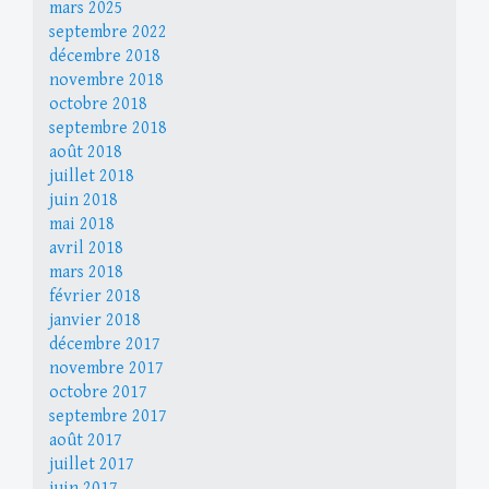
mars 2025
septembre 2022
décembre 2018
novembre 2018
octobre 2018
septembre 2018
août 2018
juillet 2018
juin 2018
mai 2018
avril 2018
mars 2018
février 2018
janvier 2018
décembre 2017
novembre 2017
octobre 2017
septembre 2017
août 2017
juillet 2017
juin 2017