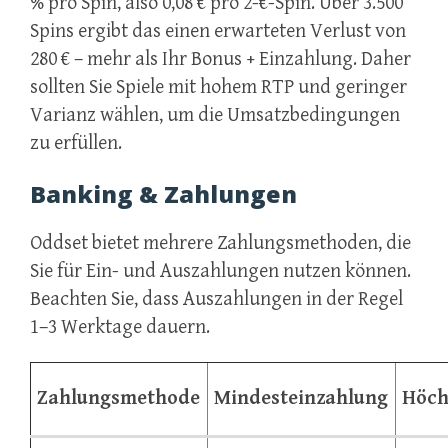
% pro Spin, also 0,08 € pro 2-€-Spin. Über 3.500
Spins ergibt das einen erwarteten Verlust von
280 € – mehr als Ihr Bonus + Einzahlung. Daher
sollten Sie Spiele mit hohem RTP und geringer
Varianz wählen, um die Umsatzbedingungen
zu erfüllen.
Banking & Zahlungen
Oddset bietet mehrere Zahlungsmethoden, die
Sie für Ein- und Auszahlungen nutzen können.
Beachten Sie, dass Auszahlungen in der Regel
1–3 Werktage dauern.
Zahlungsmethode
Mindesteinzahlung
Höch