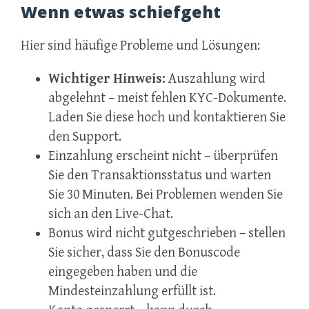
Wenn etwas schiefgeht
Hier sind häufige Probleme und Lösungen:
Wichtiger Hinweis:
Auszahlung wird
abgelehnt – meist fehlen KYC-Dokumente.
Laden Sie diese hoch und kontaktieren Sie
den Support.
Einzahlung erscheint nicht – überprüfen
Sie den Transaktionsstatus und warten
Sie 30 Minuten. Bei Problemen wenden Sie
sich an den Live-Chat.
Bonus wird nicht gutgeschrieben – stellen
Sie sicher, dass Sie den Bonuscode
eingegeben haben und die
Mindesteinzahlung erfüllt ist.