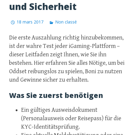
und Sicherheit
18 mars 2017
Non classé
Die erste Auszahlung richtig hinzubekommen,
ist der wahre Test jeder iGaming-Plattform –
dieser Leitfaden zeigt Ihnen, wie Sie ihn
bestehen. Hier erfahren Sie alles Nötige, um bei
Oddset reibungslos zu spielen, Boni zu nutzen
und Gewinne sicher zu erhalten.
Was Sie zuerst benötigen
Ein gültiges Ausweisdokument
(Personalausweis oder Reisepass) für die
KYC-Identitätsprüfung.