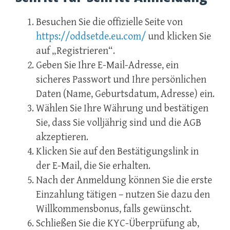
Besuchen Sie die offizielle Seite von
https://oddsetde.eu.com/
und klicken Sie
auf „Registrieren“.
Geben Sie Ihre E-Mail-Adresse, ein
sicheres Passwort und Ihre persönlichen
Daten (Name, Geburtsdatum, Adresse) ein.
Wählen Sie Ihre Währung und bestätigen
Sie, dass Sie volljährig sind und die AGB
akzeptieren.
Klicken Sie auf den Bestätigungslink in
der E-Mail, die Sie erhalten.
Nach der Anmeldung können Sie die erste
Einzahlung tätigen – nutzen Sie dazu den
Willkommensbonus, falls gewünscht.
Schließen Sie die KYC-Überprüfung ab,