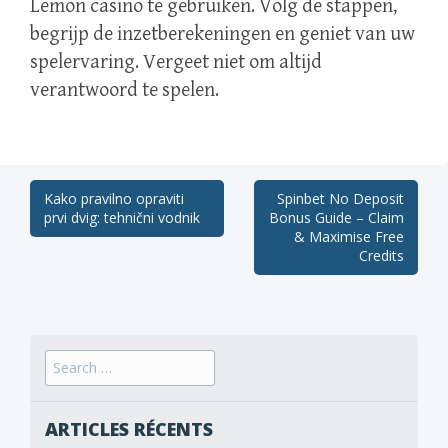
Lemon casino te gebruiken. Volg de stappen,
begrijp de inzetberekeningen en geniet van uw
spelervaring. Vergeet niet om altijd
verantwoord te spelen.
Post
Kako pravilno opraviti
Spinbet No Deposit
prvi dvig: tehnični vodnik
Bonus Guide – Claim
navigation
& Maximise Free
Credits
Search
for:
ARTICLES RÉCENTS