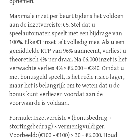
opnemen.
Maximale inzet per beurt tijdens het voldoen
aan de inzetvereiste: €5. Stel dat u
speelautomaten speelt met een bijdrage van
100%. Elke €1 inzet telt volledig mee. Als u een
gemiddelde RTP van 96% aanneemt, verliest u
theoretisch 4% per draai. Na €6.000 inzet is het
verwachte verlies 4% × €6.000 = €240. Omdat u
met bonusgeld speelt, is het reële risico lager,
maar het is belangrijk om te weten dat u de
bonus kunt verliezen voordat aan de
voorwaarde is voldaan.
Formule: Inzetvereiste = (bonusbedrag +
stortingsbedrag) × vermenigvuldiger.
Voorbeeld: (€100 + €100) × 30 = €6.000. Houd