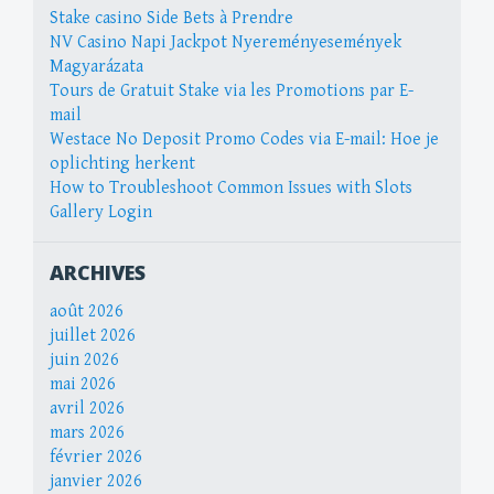
Stake casino Side Bets à Prendre
NV Casino Napi Jackpot Nyereményesemények
Magyarázata
Tours de Gratuit Stake via les Promotions par E-
mail
Westace No Deposit Promo Codes via E-mail: Hoe je
oplichting herkent
How to Troubleshoot Common Issues with Slots
Gallery Login
ARCHIVES
août 2026
juillet 2026
juin 2026
mai 2026
avril 2026
mars 2026
février 2026
janvier 2026