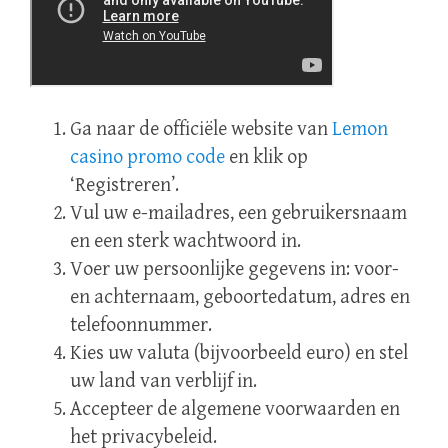
Ga naar de officiële website van
Lemon
casino promo code
en klik op
‘Registreren’.
Vul uw e-mailadres, een gebruikersnaam
en een sterk wachtwoord in.
Voer uw persoonlijke gegevens in: voor-
en achternaam, geboortedatum, adres en
telefoonnummer.
Kies uw valuta (bijvoorbeeld euro) en stel
uw land van verblijf in.
Accepteer de algemene voorwaarden en
het privacybeleid.