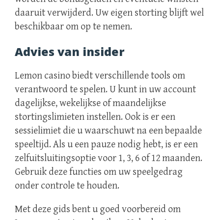
daaruit verwijderd. Uw eigen storting blijft wel
beschikbaar om op te nemen.
Advies van insider
Lemon casino biedt verschillende tools om
verantwoord te spelen. U kunt in uw account
dagelijkse, wekelijkse of maandelijkse
stortingslimieten instellen. Ook is er een
sessielimiet die u waarschuwt na een bepaalde
speeltijd. Als u een pauze nodig hebt, is er een
zelfuitsluitingsoptie voor 1, 3, 6 of 12 maanden.
Gebruik deze functies om uw speelgedrag
onder controle te houden.
Met deze gids bent u goed voorbereid om