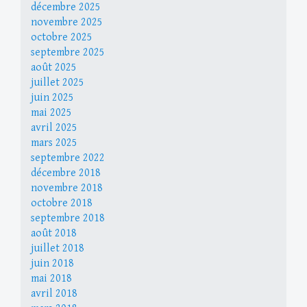
décembre 2025
novembre 2025
octobre 2025
septembre 2025
août 2025
juillet 2025
juin 2025
mai 2025
avril 2025
mars 2025
septembre 2022
décembre 2018
novembre 2018
octobre 2018
septembre 2018
août 2018
juillet 2018
juin 2018
mai 2018
avril 2018