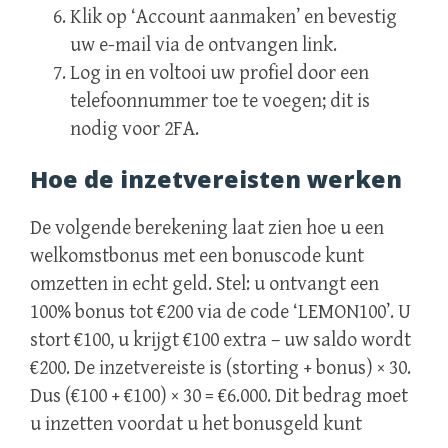
Klik op ‘Account aanmaken’ en bevestig
uw e-mail via de ontvangen link.
Log in en voltooi uw profiel door een
telefoonnummer toe te voegen; dit is
nodig voor 2FA.
Hoe de inzetvereisten werken
De volgende berekening laat zien hoe u een
welkomstbonus met een bonuscode kunt
omzetten in echt geld. Stel: u ontvangt een
100% bonus tot €200 via de code ‘LEMON100’. U
stort €100, u krijgt €100 extra – uw saldo wordt
€200. De inzetvereiste is (storting + bonus) × 30.
Dus (€100 + €100) × 30 = €6.000. Dit bedrag moet
u inzetten voordat u het bonusgeld kunt