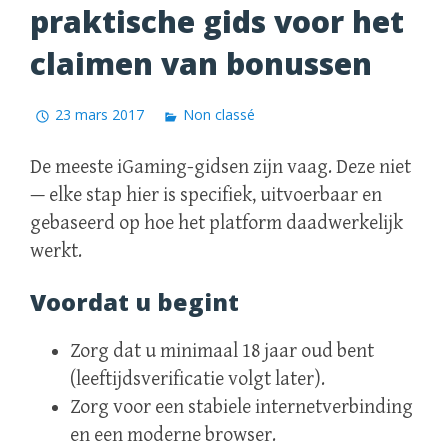
praktische gids voor het
claimen van bonussen
23 mars 2017
Non classé
De meeste iGaming-gidsen zijn vaag. Deze niet
— elke stap hier is specifiek, uitvoerbaar en
gebaseerd op hoe het platform daadwerkelijk
werkt.
Voordat u begint
Zorg dat u minimaal 18 jaar oud bent
(leeftijdsverificatie volgt later).
Zorg voor een stabiele internetverbinding
en een moderne browser.