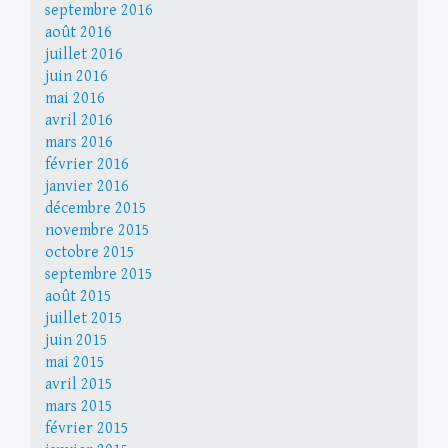
septembre 2016
août 2016
juillet 2016
juin 2016
mai 2016
avril 2016
mars 2016
février 2016
janvier 2016
décembre 2015
novembre 2015
octobre 2015
septembre 2015
août 2015
juillet 2015
juin 2015
mai 2015
avril 2015
mars 2015
février 2015