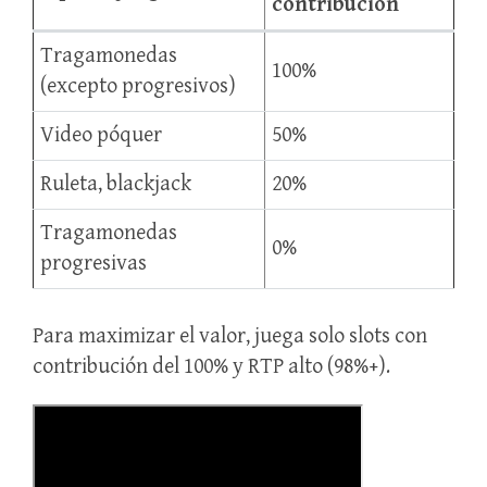
contribución
Tragamonedas
100%
(excepto progresivos)
Video póquer
50%
Ruleta, blackjack
20%
Tragamonedas
0%
progresivas
Para maximizar el valor, juega solo slots con
contribución del 100% y RTP alto (98%+).