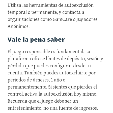
Utiliza las herramientas de autoexclusión
temporal o permanente, y contacta a
organizaciones como GamCare o Jugadores
Anónimos.
Vale la pena saber
El juego responsable es fundamental. La
plataforma ofrece límites de depósito, sesión y
pérdida que puedes configurar desde tu
cuenta. También puedes autoexcluirte por
periodos de 6 meses, 1 año o
permanentemente. Si sientes que pierdes el
control, activa la autoexclusión hoy mismo.
Recuerda que el juego debe ser un
entretenimiento, no una fuente de ingresos.