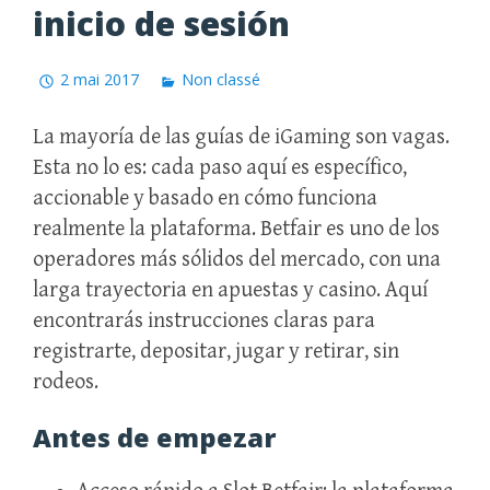
inicio de sesión
2 mai 2017
Non classé
La mayoría de las guías de iGaming son vagas.
Esta no lo es: cada paso aquí es específico,
accionable y basado en cómo funciona
realmente la plataforma. Betfair es uno de los
operadores más sólidos del mercado, con una
larga trayectoria en apuestas y casino. Aquí
encontrarás instrucciones claras para
registrarte, depositar, jugar y retirar, sin
rodeos.
Antes de empezar