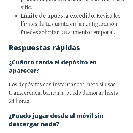
sitio.
Límite de apuesta excedido:
Revisa los
límites de tu cuenta en la configuración.
Puedes solicitar un aumento temporal.
Respuestas rápidas
¿Cuánto tarda el depósito en
aparecer?
Los depósitos son instantáneos, pero si usas
transferencia bancaria puede demorar hasta
24 horas.
¿Puedo jugar desde el móvil sin
descargar nada?