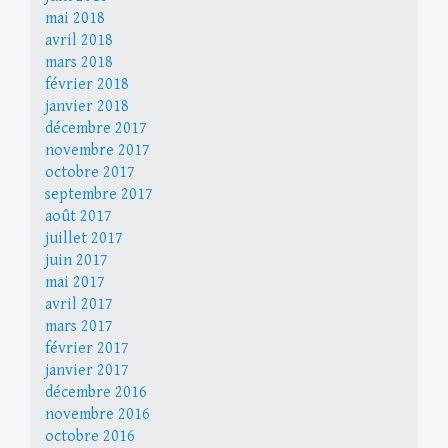
mai 2018
avril 2018
mars 2018
février 2018
janvier 2018
décembre 2017
novembre 2017
octobre 2017
septembre 2017
août 2017
juillet 2017
juin 2017
mai 2017
avril 2017
mars 2017
février 2017
janvier 2017
décembre 2016
novembre 2016
octobre 2016