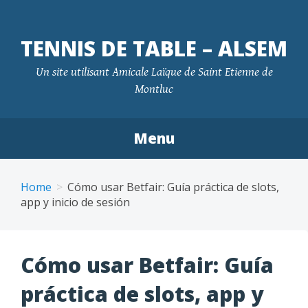
TENNIS DE TABLE – ALSEM
Un site utilisant Amicale Laïque de Saint Etienne de
Montluc
Menu
Skip
to
Home
Cómo usar Betfair: Guía práctica de slots,
content
app y inicio de sesión
Cómo usar Betfair: Guía
práctica de slots, app y