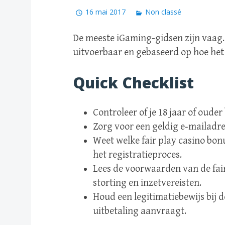
16 mai 2017
Non classé
De meeste iGaming-gidsen zijn vaag. De
uitvoerbaar en gebaseerd op hoe het
Quick Checklist
Controleer of je 18 jaar of oude
Zorg voor een geldig e‑mailadre
Weet welke fair play casino bonu
het registratieproces.
Lees de voorwaarden van de fai
storting en inzetvereisten.
Houd een legitimatiebewijs bij 
uitbetaling aanvraagt.