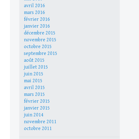
avril 2016
mars 2016
février 2016
janvier 2016
décembre 2015
novembre 2015
octobre 2015
septembre 2015
août 2015
juillet 2015
juin 2015
mai 2015
avril 2015
mars 2015
février 2015
janvier 2015
juin 2014
novembre 2011
octobre 2011