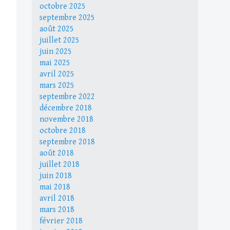
octobre 2025
septembre 2025
août 2025
juillet 2025
juin 2025
mai 2025
avril 2025
mars 2025
septembre 2022
décembre 2018
novembre 2018
octobre 2018
septembre 2018
août 2018
juillet 2018
juin 2018
mai 2018
avril 2018
mars 2018
février 2018