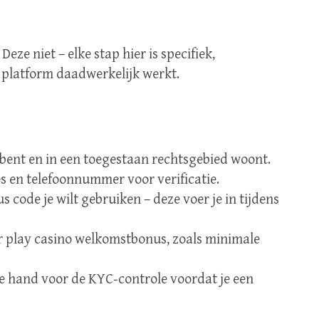
ze niet – elke stap hier is specifiek,
 platform daadwerkelijk werkt.
r bent en in een toegestaan rechtsgebied woont.
s en telefoonnummer voor verificatie.
s code je wilt gebruiken – deze voer je in tijdens
r play casino welkomstbonus, zoals minimale
de hand voor de KYC‑controle voordat je een