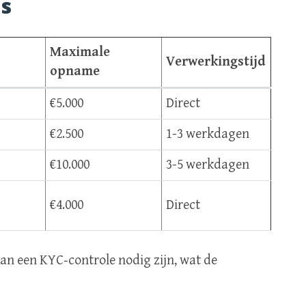
ns
Maximale
Verwerkingstijd
opname
€5.000
Direct
€2.500
1-3 werkdagen
€10.000
3-5 werkdagen
€4.000
Direct
kan een KYC‑controle nodig zijn, wat de