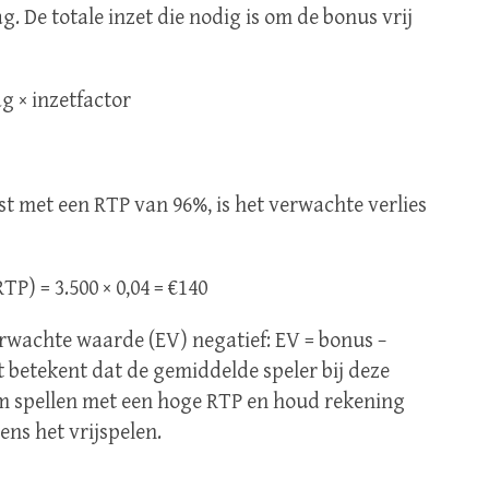
. De totale inzet die nodig is om de bonus vrij
g × inzetfactor
st met een RTP van 96%, is het verwachte verlies
RTP) = 3.500 × 0,04 = €140
verwachte waarde (EV) negatief: EV = bonus −
it betekent dat de gemiddelde speler bij deze
arom spellen met een hoge RTP en houd rekening
ens het vrijspelen.