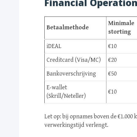
Financial Operatio
Minimale
Betaalmethode
storting
iDEAL
€10
Creditcard (Visa/MC)
€20
Bankoverschrijving
€50
E‑wallet
€10
(Skrill/Neteller)
Let op: bij opnames boven de €1.000 
verwerkingstijd verlengt.