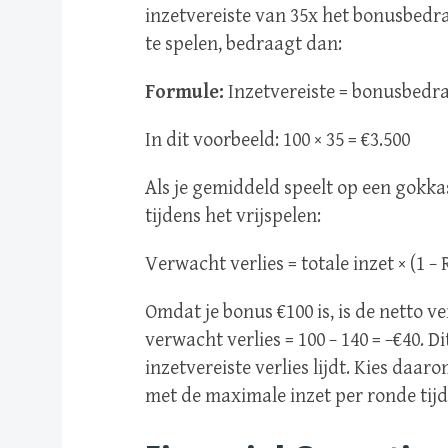
inzetvereiste van 35x het bonusbedrag
te spelen, bedraagt dan:
Formule:
Inzetvereiste = bonusbedra
In dit voorbeeld: 100 × 35 = €3.500
Als je gemiddeld speelt op een gokka
tijdens het vrijspelen:
Verwacht verlies = totale inzet × (1 − 
Omdat je bonus €100 is, is de netto 
verwacht verlies = 100 − 140 = −€40. D
inzetvereiste verlies lijdt. Kies da
met de maximale inzet per ronde tijd