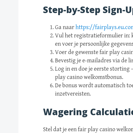
Step-by-Step Sign-U
Ga naar
https://fairplays.eu.c
Vul het registratieformulier in
en voer je persoonlijke gegevens
Voer de gewenste fair play casi
Bevestig je e‑mailadres via de li
Log in en doe je eerste storting
play casino welkomstbonus.
De bonus wordt automatisch toe
inzetvereisten.
Wagering Calculati
Stel dat je een fair play casino wel