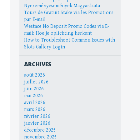
Nyereményesemények Magyarázata
Tours de Gratuit Stake via les Promotions
par E-mail
Westace No Deposit Promo Codes via E-
mail: Hoe je oplichting herkent
How to Troubleshoot Common Issues with
Slots Gallery Login
ARCHIVES
août 2026
juillet 2026
juin 2026
mai 2026
avril 2026
mars 2026
février 2026
janvier 2026
décembre 2025
novembre 2025