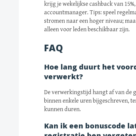
krijg je wekelijkse cashback van 15%,
accountmanager. Tips: speel regelm
stromen naar een hoger niveau; maak
alleen voor leden beschikbaar zijn.
FAQ
Hoe lang duurt het voo
verwerkt?
De verwerkingstijd hangt af van de 
binnen enkele uren bijgeschreven, te
kunnen duren.
Kan ik een bonuscode lat
registratie ben vergete