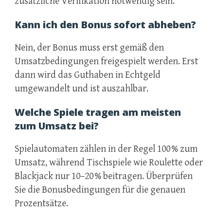
zusätzliche Verifikation notwendig sein.
Kann ich den Bonus sofort abheben?
Nein, der Bonus muss erst gemäß den
Umsatzbedingungen freigespielt werden. Erst
dann wird das Guthaben in Echtgeld
umgewandelt und ist auszahlbar.
Welche Spiele tragen am meisten
zum Umsatz bei?
Spielautomaten zählen in der Regel 100 % zum
Umsatz, während Tischspiele wie Roulette oder
Blackjack nur 10–20 % beitragen. Überprüfen
Sie die Bonusbedingungen für die genauen
Prozentsätze.