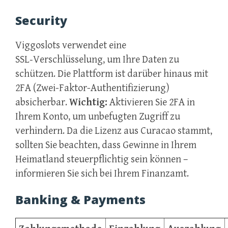
Security
Viggoslots verwendet eine
SSL‑Verschlüsselung, um Ihre Daten zu
schützen. Die Plattform ist darüber hinaus mit
2FA (Zwei-Faktor-Authentifizierung)
absicherbar.
Wichtig:
Aktivieren Sie 2FA in
Ihrem Konto, um unbefugten Zugriff zu
verhindern. Da die Lizenz aus Curacao stammt,
sollten Sie beachten, dass Gewinne in Ihrem
Heimatland steuerpflichtig sein können –
informieren Sie sich bei Ihrem Finanzamt.
Banking & Payments