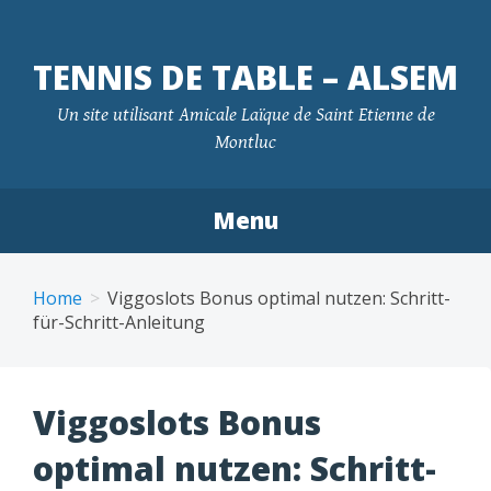
TENNIS DE TABLE – ALSEM
Un site utilisant Amicale Laïque de Saint Etienne de
Montluc
Menu
Skip
to
Home
Viggoslots Bonus optimal nutzen: Schritt-
content
für-Schritt-Anleitung
Viggoslots Bonus
optimal nutzen: Schritt-