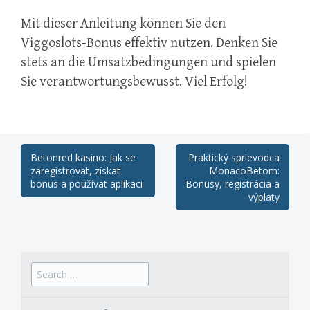
Mit dieser Anleitung können Sie den
Viggoslots-Bonus effektiv nutzen. Denken Sie
stets an die Umsatzbedingungen und spielen
Sie verantwortungsbewusst. Viel Erfolg!
Post
Betonred kasino: Jak se
Praktický sprievodca
zaregistrovat, získat
MonacoBetom:
navigation
bonus a používat aplikaci
Bonusy, registrácia a
výplaty
Search
for: