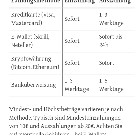
Zahlungsmethode
Einzahlung
Auszahlung
Kreditkarte (Visa,
1–3
Sofort
Mastercard)
Werktage
E‑Wallet (Skrill,
Sofort bis
Sofort
Neteller)
24 h
Kryptowährung
Sofort
Sofort
(Bitcoin, Ethereum)
1–3
1–5
Banküberweisung
Werktage
Werktage
Mindest- und Höchstbeträge variieren je nach
Methode. Typisch sind Mindesteinzahlungen
von 10 € und Auszahlungen ab 20 €. Achten Sie
auf eventuelle Gebühren – bei E‑Wallets