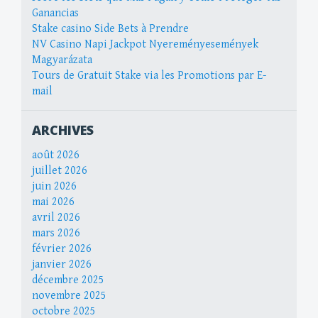
Ganancias
Stake casino Side Bets à Prendre
NV Casino Napi Jackpot Nyereményesemények
Magyarázata
Tours de Gratuit Stake via les Promotions par E-
mail
ARCHIVES
août 2026
juillet 2026
juin 2026
mai 2026
avril 2026
mars 2026
février 2026
janvier 2026
décembre 2025
novembre 2025
octobre 2025