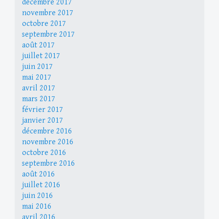
décembre 2017
novembre 2017
octobre 2017
septembre 2017
août 2017
juillet 2017
juin 2017
mai 2017
avril 2017
mars 2017
février 2017
janvier 2017
décembre 2016
novembre 2016
octobre 2016
septembre 2016
août 2016
juillet 2016
juin 2016
mai 2016
avril 2016