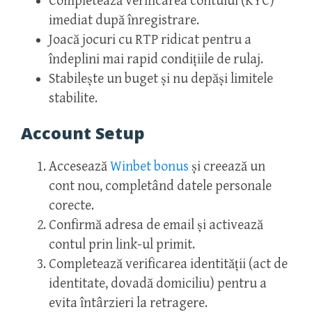
Completează verificarea contului (KYC)
imediat după înregistrare.
Joacă jocuri cu RTP ridicat pentru a
îndeplini mai rapid condițiile de rulaj.
Stabilește un buget și nu depăși limitele
stabilite.
Account Setup
Accesează
Winbet bonus
și creează un
cont nou, completând datele personale
corecte.
Confirmă adresa de email și activează
contul prin link-ul primit.
Completează verificarea identității (act de
identitate, dovadă domiciliu) pentru a
evita întârzieri la retragere.