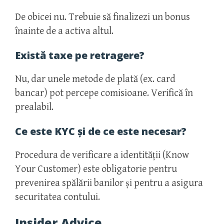
De obicei nu. Trebuie să finalizezi un bonus
înainte de a activa altul.
Există taxe pe retragere?
Nu, dar unele metode de plată (ex. card
bancar) pot percepe comisioane. Verifică în
prealabil.
Ce este KYC și de ce este necesar?
Procedura de verificare a identității (Know
Your Customer) este obligatorie pentru
prevenirea spălării banilor și pentru a asigura
securitatea contului.
Insider Advice