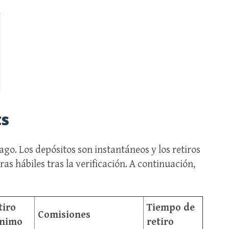
ts
go. Los depósitos son instantáneos y los retiros
as hábiles tras la verificación. A continuación,
tiro
Tiempo de
Comisiones
nimo
retiro