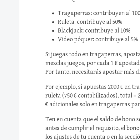
Tragaperras: contribuyen al 10
Ruleta: contribuye al 50%
Blackjack: contribuye al 10%
Video póquer: contribuye al 5%
Si juegas todo en tragaperras, aposta
mezclas juegos, por cada 1 € apostado
Por tanto, necesitarás apostar más di
Por ejemplo, si apuestas 2000 € en tr
ruleta (750 € contabilizados), total =
€ adicionales solo en tragaperras pa
Ten en cuenta que el saldo de bono s
antes de cumplir el requisito, el bon
los ajustes de tu cuenta o en la secci