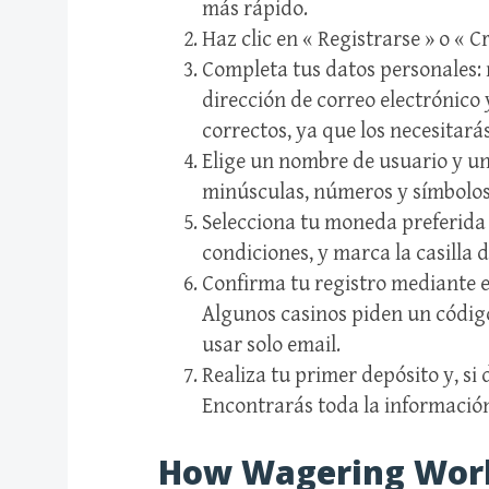
más rápido.
Haz clic en « Registrarse » o « C
Completa tus datos personales: 
dirección de correo electrónico
correctos, ya que los necesitarás
Elige un nombre de usuario y u
minúsculas, números y símbolos
Selecciona tu moneda preferida (
condiciones, y marca la casilla d
Confirma tu registro mediante el
Algunos casinos piden un códig
usar solo email.
Realiza tu primer depósito y, si 
Encontrarás toda la informació
How Wagering Wor