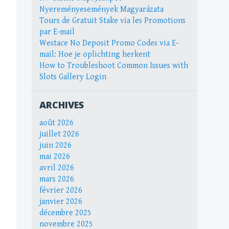
Nyereményesemények Magyarázata
Tours de Gratuit Stake via les Promotions
par E-mail
Westace No Deposit Promo Codes via E-
mail: Hoe je oplichting herkent
How to Troubleshoot Common Issues with
Slots Gallery Login
ARCHIVES
août 2026
juillet 2026
juin 2026
mai 2026
avril 2026
mars 2026
février 2026
janvier 2026
décembre 2025
novembre 2025