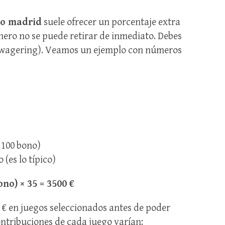
no madrid
suele ofrecer un porcentaje extra
inero no se puede retirar de inmediato. Debes
 (wagering). Veamos un ejemplo con números
+ 100 bono)
 (es lo típico)
ono) × 35 = 3500 €
0 € en juegos seleccionados antes de poder
ontribuciones de cada juego varían: