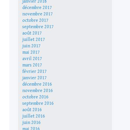
janvier 2018
décembre 2017
novembre 2017
octobre 2017
septembre 2017
août 2017
juillet 2017
juin 2017
mai 2017
avril 2017
mars 2017
février 2017
janvier 2017
décembre 2016
novembre 2016
octobre 2016
septembre 2016
août 2016
juillet 2016
juin 2016
mai 2016