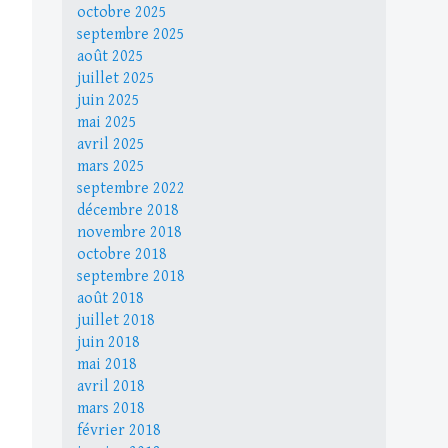
octobre 2025
septembre 2025
août 2025
juillet 2025
juin 2025
mai 2025
avril 2025
mars 2025
septembre 2022
décembre 2018
novembre 2018
octobre 2018
septembre 2018
août 2018
juillet 2018
juin 2018
mai 2018
avril 2018
mars 2018
février 2018