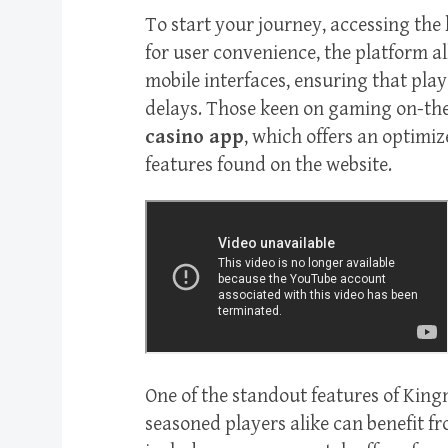
To start your journey, accessing the
for user convenience, the platform a
mobile interfaces, ensuring that pla
delays. Those keen on gaming on-the
casino app
, which offers an optimi
features found on the website.
One of the standout features of King
seasoned players alike can benefit f