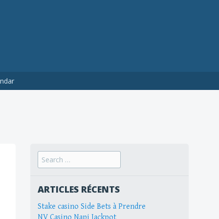
ndar
Search
for:
ARTICLES RÉCENTS
Stake casino Side Bets à Prendre
NV Casino Napi Jackpot