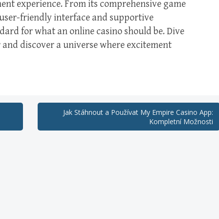
nment experience. From its comprehensive game
 user-friendly interface and supportive
ard for what an online casino should be. Dive
r and discover a universe where excitement
Jak Stáhnout a Používat My Empire Casino App:
Kompletní Možnosti