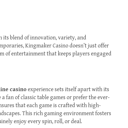
 its blend of innovation, variety, and
mporaries, Kingmaker Casino doesn’t just offer
tem of entertainment that keeps players engaged
ine casino
experience sets itself apart with its
a fan of classic table games or prefer the ever-
nsures that each game is crafted with high-
dscapes. This rich gaming environment fosters
ely enjoy every spin, roll, or deal.