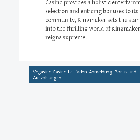
Casino provides a holistic entertai
selection and enticing bonuses to its
community, Kingmaker sets the stand
into the thrilling world of Kingmake
reigns supreme.
Post
Vegasino Casino Leitfaden: Anmeldung, Bonus und
Auszahlungen
navigation