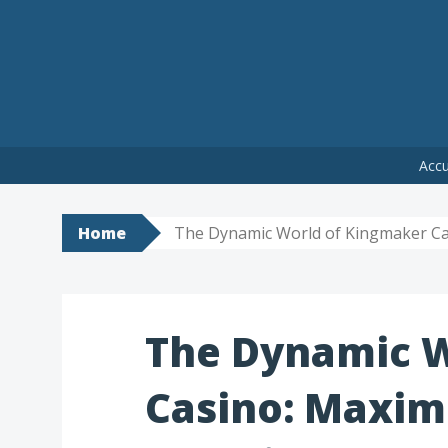
Skip
Accu
to
content
Home
The Dynamic World of Kingmaker Ca
The Dynamic W
Casino: Maxim