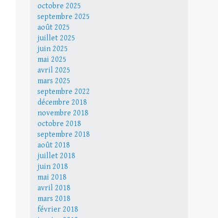
octobre 2025
septembre 2025
août 2025
juillet 2025
juin 2025
mai 2025
avril 2025
mars 2025
septembre 2022
décembre 2018
novembre 2018
octobre 2018
septembre 2018
août 2018
juillet 2018
juin 2018
mai 2018
avril 2018
mars 2018
février 2018