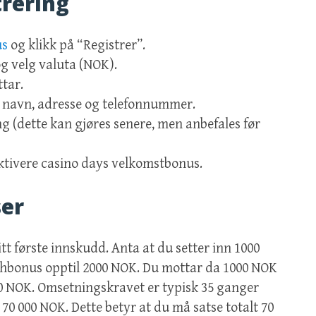
trering
us
og klikk på “Registrer”.
og velg valuta (NOK).
ttar.
d navn, adresse og telefonnummer.
ing (dette kan gjøres senere, men anbefales før
aktivere casino days velkomstbonus.
ser
tt første innskudd. Anta at du setter inn 1000
chbonus opptil 2000 NOK. Du mottar da 1000 NOK
000 NOK. Omsetningskravet er typisk 35 ganger
 70 000 NOK. Dette betyr at du må satse totalt 70