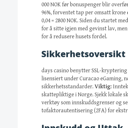
000 NOK før bonuspenger blir overførb
96%, forventet tap per omsatt krone 
0,04 = 2800 NOK. Siden du startet me
for å sitte igjen med gevinst lav, me
for å redusere husets fordel.
Sikkerhetsoversikt
days casino benytter SSL-kryptering 
lisensiert under Curacao eGaming, n
sikkerhetsstandarder.
Viktig:
Inntek
skattepliktige i Norge. Sjekk lokale s
verktøy som innskuddsgrenser og selv
tofaktorautentisering (2FA) for ekstr
Innskudd og Uttak