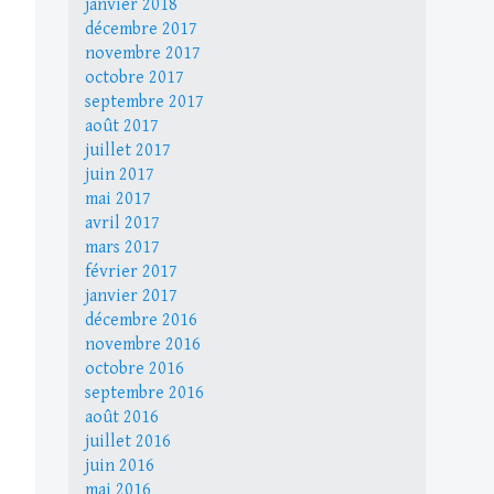
janvier 2018
décembre 2017
novembre 2017
octobre 2017
septembre 2017
août 2017
juillet 2017
juin 2017
mai 2017
avril 2017
mars 2017
février 2017
janvier 2017
décembre 2016
novembre 2016
octobre 2016
septembre 2016
août 2016
juillet 2016
juin 2016
mai 2016