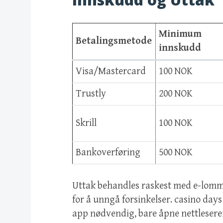
Minimum
Betalingsmetode
innskudd
Visa/Mastercard
100 NOK
Trustly
200 NOK
Skrill
100 NOK
Bankoverføring
500 NOK
Uttak behandles raskest med e-lommeb
for å unngå forsinkelser. casino days
app nødvendig, bare åpne nettlesere