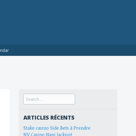
ndar
Search
for:
ARTICLES RÉCENTS
Stake casino Side Bets à Prendre
NV Casino Napi Jackpot