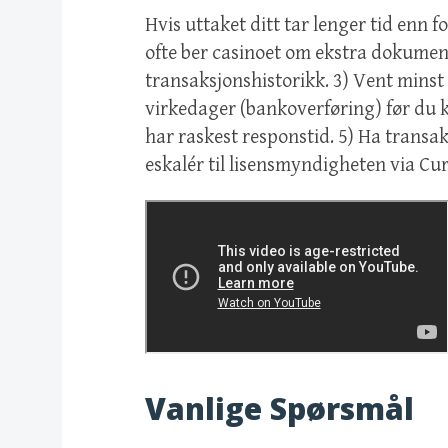
Hvis uttaket ditt tar lenger tid enn f
ofte ber casinoet om ekstra dokument
transaksjonshistorikk. 3) Vent minst
virkedager (bankoverføring) før du k
har raskest responstid. 5) Ha transa
eskalér til lisensmyndigheten via C
Vanlige Spørsmål