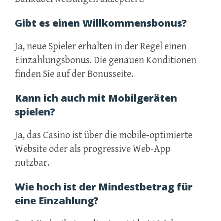
Gibt es einen Willkommensbonus?
Ja, neue Spieler erhalten in der Regel einen
Einzahlungsbonus. Die genauen Konditionen
finden Sie auf der Bonusseite.
Kann ich auch mit Mobilgeräten
spielen?
Ja, das Casino ist über die mobile-optimierte
Website oder als progressive Web-App
nutzbar.
Wie hoch ist der Mindestbetrag für
eine Einzahlung?