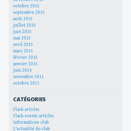
octobre 2015
septembre 2015
août 2015
juillet 2015
juin 2015
mai 2015
avril 2015
mars 2015
février 2015
janvier 2015
juin 2014
novembre 2011
octobre 2011
CATÉGORIES
Flash articles
Flash events articles
Informations club
L'actualité du club