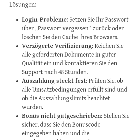
Lösungen:
Login-Probleme:
Setzen Sie Ihr Passwort
über „Passwort vergessen“ zurück oder
löschen Sie den Cache Ihres Browsers.
Verzögerte Verifizierung:
Reichen Sie
alle geforderten Dokumente in guter
Qualität ein und kontaktieren Sie den
Support nach 48 Stunden.
Auszahlung steckt fest:
Prüfen Sie, ob
alle Umsatzbedingungen erfüllt sind und
ob die Auszahlungslimits beachtet
wurden.
Bonus nicht gutgeschrieben:
Stellen Sie
sicher, dass Sie den Bonuscode
eingegeben haben und die