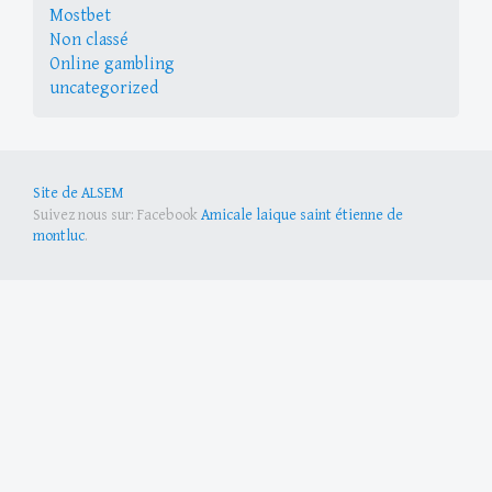
Mostbet
Non classé
Online gambling
uncategorized
Site de ALSEM
Suivez nous sur: Facebook
Amicale laique saint étienne de
montluc
.