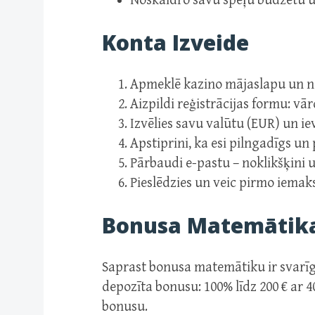
Noskaidro savu spēļu budžetu un 
Konta Izveide
Apmeklē kazino mājaslapu un nok
Aizpildi reģistrācijas formu: vār
Izvēlies savu valūtu (EUR) un ie
Apstiprini, ka esi pilngadīgs un
Pārbaudi e-pastu – noklikšķini uz
Pieslēdzies un veic pirmo iemak
Bonusa Matemātik
Saprast bonusa matemātiku ir svarīg
depozīta bonusu: 100% līdz 200 € ar 
bonusu.