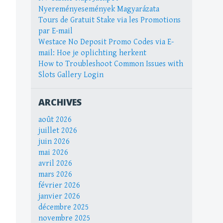
Nyereményesemények Magyarázata
Tours de Gratuit Stake via les Promotions
par E-mail
Westace No Deposit Promo Codes via E-
mail: Hoe je oplichting herkent
How to Troubleshoot Common Issues with
Slots Gallery Login
ARCHIVES
août 2026
juillet 2026
juin 2026
mai 2026
avril 2026
mars 2026
février 2026
janvier 2026
décembre 2025
novembre 2025