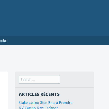
ndar
Search
for:
ARTICLES RÉCENTS
Stake casino Side Bets à Prendre
NV Casino Napi Jackpot