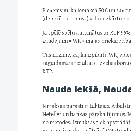
Pieņemsim, ka iemaksā 50 € un saņem 
(depozīts + bonuss) × daudzkārtnis = (5
Ja spēlē spēļu automātus ar RTP 96%,
zaudējumi = WR × mājas priekšrocība =
Tas nozīmē, ka, lai izpildītu WR, vidēj
sagaidāmais rezultāts. Izvēlies bonu
RTP.
Nauda Iekšā, Naud
Iemaksas parasti ir tūlītējas. Atbalst
Neteller un bankas pārskaitījumus. M
no metodes. Izmaksas tiek apstrādāta
makiem izmaksa ir ātrākā (24 stunda