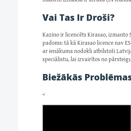
Vai Tas Ir Droši?
Kazino ir licencēts Kirasao, izmanto
padoms: tā kā Kirasao licence nav ES l
ar ienākuma nodokli atbilstoši Latvi
speciālistu, lai izvairītos no pārstei
Biežākās Problēmas
<