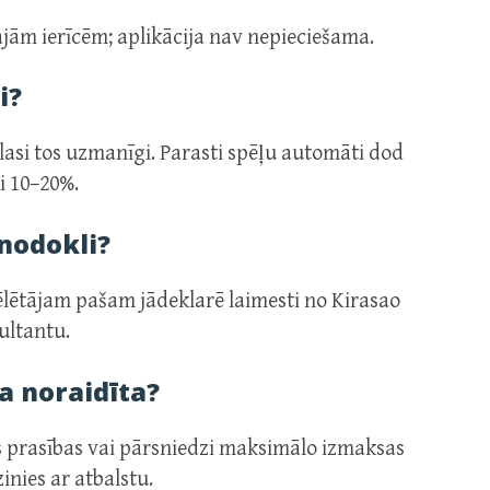
lajām ierīcēm; aplikācija nav nepieciešama.
i?
asi tos uzmanīgi. Parasti spēļu automāti dod
i 10–20%.
 nodokli?
ēlētājam pašam jādeklarē laimesti no Kirasao
ultantu.
a noraidīta?
as prasības vai pārsniedzi maksimālo izmaksas
nies ar atbalstu.