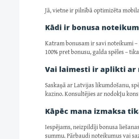
Jā, vietne ir pilnībā optimizēta mobi
Kādi ir bonusa noteikum
Katram bonusam ir savi noteikumi – l
100% pret bonusu, galda spēles – tika
Vai laimesti ir aplikti ar
Saskaņā ar Latvijas likumdošanu, sp
kazino. Konsultējies ar nodokļu kons
Kāpēc mana izmaksa tik
Iespējams, neizpildīji bonusa liešan
summu. Pārbaudi noteikumus vai sazi