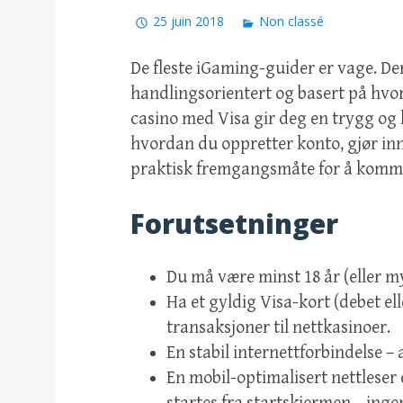
25 juin 2018
Non classé
De fleste iGaming-guider er vage. Denn
handlingsorientert og basert på hvor
casino med Visa gir deg en trygg og
hvordan du oppretter konto, gjør in
praktisk fremgangsmåte for å komme 
Forutsetninger
Du må være minst 18 år (eller my
Ha et gyldig Visa-kort (debet ell
transaksjoner til nettkasinoer.
En stabil internettforbindelse –
En mobil-optimalisert nettleser