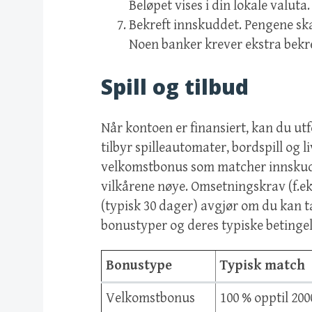
Beløpet vises i din lokale valuta.
Bekreft innskuddet. Pengene ska
Noen banker krever ekstra bekre
Spill og tilbud
Når kontoen er finansiert, kan du utfo
tilbyr spilleautomater, bordspill og li
velkomstbonus som matcher innskuddet 
vilkårene nøye. Omsetningskrav (f.e
(typisk 30 dager) avgjør om du kan t
bonustyper og deres typiske betingel
Bonustype
Typisk match
Velkomstbonus
100 % opptil 200