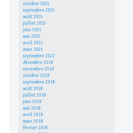
octobre 2025
septembre 2025
août 2025
juillet 2025
juin 2025
mai 2025
avril 2025
mars 2025
septembre 2022
décembre 2018
novembre 2018
octobre 2018
septembre 2018
août 2018
juillet 2018
juin 2018
mai 2018
avril 2018
mars 2018
février 2018