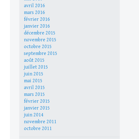
avril 2016
mars 2016
février 2016
janvier 2016
décembre 2015
novembre 2015
octobre 2015
septembre 2015
août 2015
juillet 2015
juin 2015
mai 2015
avril 2015
mars 2015
février 2015
janvier 2015
juin 2014
novembre 2011
octobre 2011