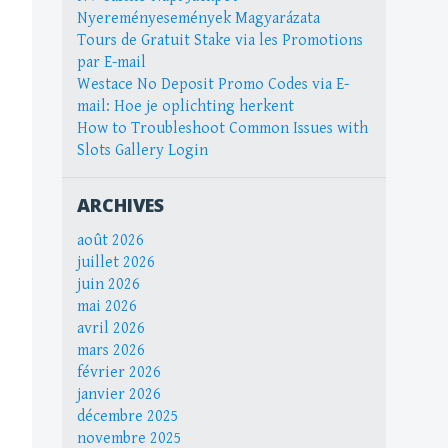
Nyereményesemények Magyarázata
Tours de Gratuit Stake via les Promotions
par E-mail
Westace No Deposit Promo Codes via E-
mail: Hoe je oplichting herkent
How to Troubleshoot Common Issues with
Slots Gallery Login
ARCHIVES
août 2026
juillet 2026
juin 2026
mai 2026
avril 2026
mars 2026
février 2026
janvier 2026
décembre 2025
novembre 2025