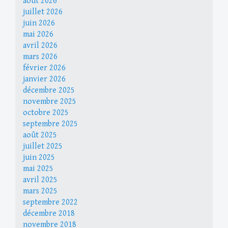
août 2026
juillet 2026
juin 2026
mai 2026
avril 2026
mars 2026
février 2026
janvier 2026
décembre 2025
novembre 2025
octobre 2025
septembre 2025
août 2025
juillet 2025
juin 2025
mai 2025
avril 2025
mars 2025
septembre 2022
décembre 2018
novembre 2018