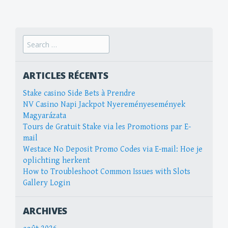
Search
for:
ARTICLES RÉCENTS
Stake casino Side Bets à Prendre
NV Casino Napi Jackpot Nyereményesemények
Magyarázata
Tours de Gratuit Stake via les Promotions par E-
mail
Westace No Deposit Promo Codes via E-mail: Hoe je
oplichting herkent
How to Troubleshoot Common Issues with Slots
Gallery Login
ARCHIVES