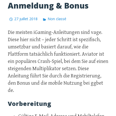
Anmeldung & Bonus
27 juillet 2018
Non classé
Die meisten iGaming-Anleitungen sind vage.
Diese hier nicht – jeder Schritt ist spezifisch,
umsetzbar und basiert darauf, wie die
Plattform tatsächlich funktioniert. Aviator ist
ein populäres Crash-Spiel, bei dem Sie auf einen
steigenden Multiplikator setzen. Diese
Anleitung führt Sie durch die Registrierung,
den Bonus und die mobile Nutzung bei ggbet
de.
Vorbereitung