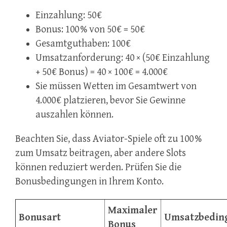
Einzahlung: 50 €
Bonus: 100 % von 50 € = 50 €
Gesamtguthaben: 100 €
Umsatzanforderung: 40 × (50 € Einzahlung
+ 50 € Bonus) = 40 × 100 € = 4.000 €
Sie müssen Wetten im Gesamtwert von
4.000 € platzieren, bevor Sie Gewinne
auszahlen können.
Beachten Sie, dass Aviator-Spiele oft zu 100 %
zum Umsatz beitragen, aber andere Slots
können reduziert werden. Prüfen Sie die
Bonusbedingungen in Ihrem Konto.
Maximaler
Bonusart
Umsatzbedin
Bonus