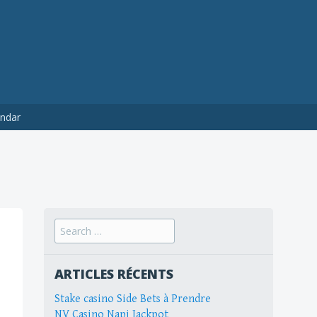
ndar
Search
for:
ARTICLES RÉCENTS
Stake casino Side Bets à Prendre
NV Casino Napi Jackpot