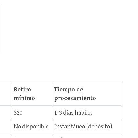
Retiro
Tiempo de
mínimo
procesamiento
$20
1-3 días hábiles
No disponible
Instantáneo (depósito)