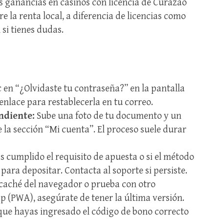
as ganancias en casinos con licencia de Curazao
e la renta local, a diferencia de licencias como
 si tienes dudas.
c en “¿Olvidaste tu contraseña?” en la pantalla
 enlace para restablecerla en tu correo.
ndiente:
Sube una foto de tu documento y un
la sección “Mi cuenta”. El proceso suele durar
s cumplido el requisito de apuesta o si el método
 para depositar. Contacta al soporte si persiste.
caché del navegador o prueba con otro
app (PWA), asegúrate de tener la última versión.
que hayas ingresado el código de bono correcto