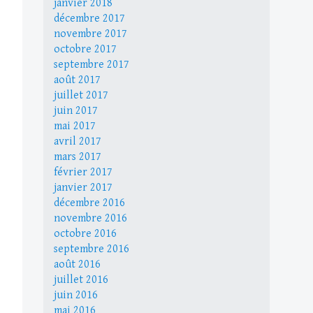
janvier 2018
décembre 2017
novembre 2017
octobre 2017
septembre 2017
août 2017
juillet 2017
juin 2017
mai 2017
avril 2017
mars 2017
février 2017
janvier 2017
décembre 2016
novembre 2016
octobre 2016
septembre 2016
août 2016
juillet 2016
juin 2016
mai 2016