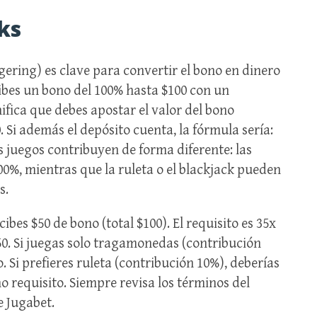
ks
gering) es clave para convertir el bono en dinero
cibes un bono del 100% hasta $100 con un
nifica que debes apostar el valor del bono
0. Si además el depósito cuenta, la fórmula sería:
s juegos contribuyen de forma diferente: las
0%, mientras que la ruleta o el blackjack pueden
s.
bes $50 de bono (total $100). El requisito es 35x
750. Si juegas solo tragamonedas (contribución
 Si prefieres ruleta (contribución 10%), deberías
o requisito. Siempre revisa los términos del
e Jugabet.