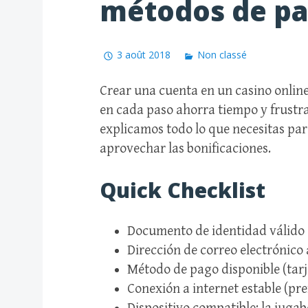
métodos de p
3 août 2018
Non classé
Crear una cuenta en un casino onlin
en cada paso ahorra tiempo y frustra
explicamos todo lo que necesitas pa
aprovechar las bonificaciones.
Quick Checklist
Documento de identidad válido 
Dirección de correo electrónico 
Método de pago disponible (tarj
Conexión a internet estable (pre