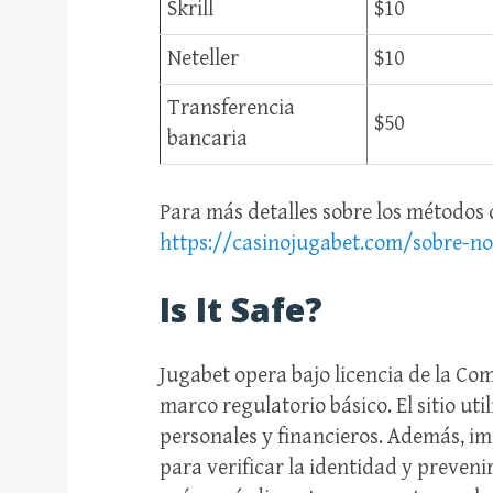
Skrill
$10
Neteller
$10
Transferencia
$50
bancaria
Para más detalles sobre los métodos 
https://casinojugabet.com/sobre-no
Is It Safe?
Jugabet opera bajo licencia de la Co
marco regulatorio básico. El sitio uti
personales y financieros. Además, 
para verificar la identidad y preveni