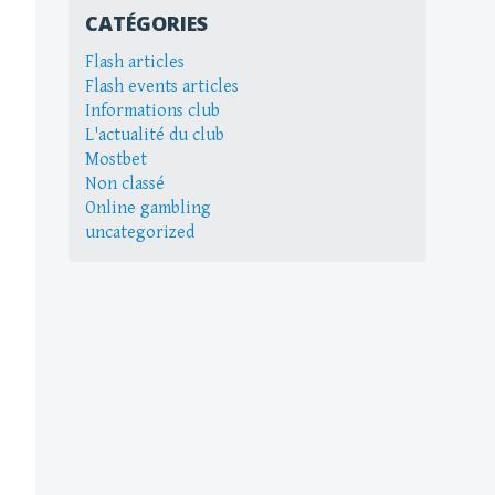
CATÉGORIES
Flash articles
Flash events articles
Informations club
L'actualité du club
Mostbet
Non classé
Online gambling
uncategorized