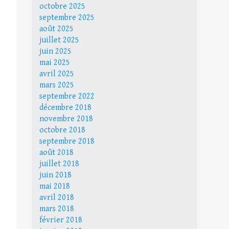
octobre 2025
septembre 2025
août 2025
juillet 2025
juin 2025
mai 2025
avril 2025
mars 2025
septembre 2022
décembre 2018
novembre 2018
octobre 2018
septembre 2018
août 2018
juillet 2018
juin 2018
mai 2018
avril 2018
mars 2018
février 2018