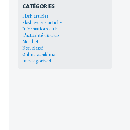
CATÉGORIES
Flash articles
Flash events articles
Informations club
L'actualité du club
Mostbet
Non classé
Online gambling
uncategorized