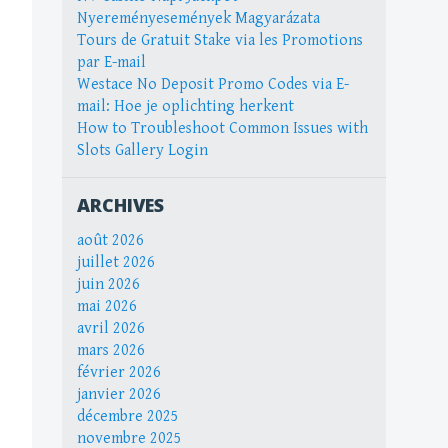
Nyereményesemények Magyarázata
Tours de Gratuit Stake via les Promotions
par E-mail
Westace No Deposit Promo Codes via E-
mail: Hoe je oplichting herkent
How to Troubleshoot Common Issues with
Slots Gallery Login
ARCHIVES
août 2026
juillet 2026
juin 2026
mai 2026
avril 2026
mars 2026
février 2026
janvier 2026
décembre 2025
novembre 2025