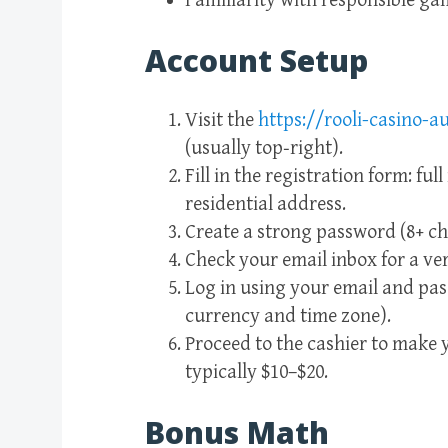
Familiarity with responsible ga
Account Setup
Visit the
https://rooli-casino-a
(usually top‑right).
Fill in the registration form: fu
residential address.
Create a strong password (8+ ch
Check your email inbox for a veri
Log in using your email and pas
currency and time zone).
Proceed to the cashier to make 
typically $10–$20.
Bonus Math