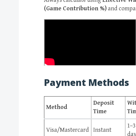
Always calculate using
Effective W
(Game Contribution %)
and compare
Payment Methods
Deposit
Wi
Method
Time
Ti
1–3
Visa/Mastercard
Instant
da