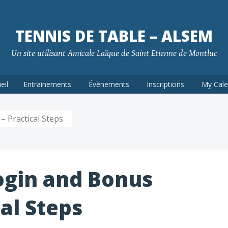
TENNIS DE TABLE – ALSEM
Un site utilisant Amicale Laïque de Saint Etienne de Montluc
eil
Entrainements
Évènements
Inscriptions
My Cale
– Practical Steps
ogin and Bonus
cal Steps