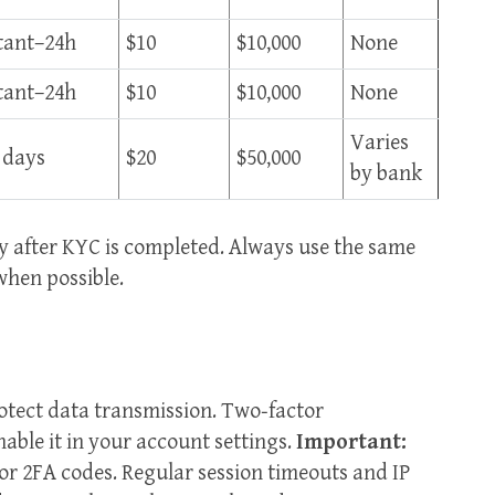
tant–24h
$10
$10,000
None
tant–24h
$10
$10,000
None
Varies
 days
$20
$50,000
by bank
y after KYC is completed. Always use the same
hen possible.
otect data transmission. Two‑factor
nable it in your account settings.
Important:
r 2FA codes. Regular session timeouts and IP