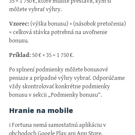
35 = 1 750 €, ktoré musíte prestaviť, kým si
môžete vybrať výhry.
Vzorec:
(výška bonusu) × (násobok pretočenia)
= celková stávka potrebná na uvoľnenie
bonusu.
Príklad:
50 € × 35 = 1 750 €.
Po splnení podmienky môžete bonusové
peniaze a prípadné výhry vybrať. Odporúčame
vždy skontrolovať konkrétne podmienky
bonusu v sekcii „Podmienky bonusu“.
Hranie na mobile
i Fortuna nemá samostatnú aplikáciu v
obchodoch Google Play ani App Store.