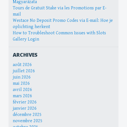
Magyarázata
Tours de Gratuit Stake via les Promotions par E-
mail
Westace No Deposit Promo Codes via E-mail: Hoe je
oplichting herkent
How to Troubleshoot Common Issues with Slots
Gallery Login
ARCHIVES
août 2026
juillet 2026
juin 2026
mai 2026
avril 2026
mars 2026
février 2026
janvier 2026
décembre 2025
novembre 2025