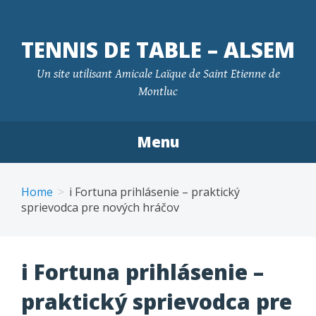
TENNIS DE TABLE – ALSEM
Un site utilisant Amicale Laïque de Saint Etienne de
Montluc
Menu
Skip
to
Home
i Fortuna prihlásenie – praktický
content
sprievodca pre nových hráčov
i Fortuna prihlásenie –
praktický sprievodca pre