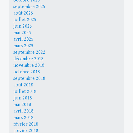
octobre 2025
septembre 2025
août 2025
juillet 2025
juin 2025
mai 2025
avril 2025
mars 2025
septembre 2022
décembre 2018
novembre 2018
octobre 2018
septembre 2018
août 2018
juillet 2018
juin 2018
mai 2018
avril 2018
mars 2018
février 2018
janvier 2018