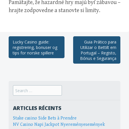
Pamätajte, že hazardné hry majú byť zábavou –
hrajte zodpovedne a stanovte si limity.
Post
Lucky Casino guide:
Guia Prático para
registrering, bonuser og
Utilizar o Bettilt em
navigation
tips for norske spillere
Portugal – Registo,
Bónus e Segurança
Search
for:
ARTICLES RÉCENTS
Stake casino Side Bets à Prendre
NV Casino Napi Jackpot Nyereményesemények