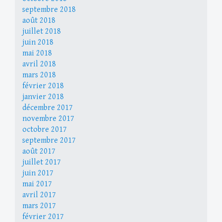
septembre 2018
août 2018
juillet 2018
juin 2018
mai 2018
avril 2018
mars 2018
février 2018
janvier 2018
décembre 2017
novembre 2017
octobre 2017
septembre 2017
août 2017
juillet 2017
juin 2017
mai 2017
avril 2017
mars 2017
février 2017