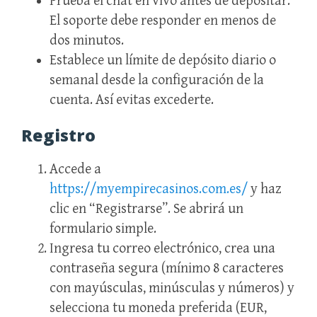
Prueba el chat en vivo antes de depositar.
El soporte debe responder en menos de
dos minutos.
Establece un límite de depósito diario o
semanal desde la configuración de la
cuenta. Así evitas excederte.
Registro
Accede a
https://myempirecasinos.com.es/
y haz
clic en “Registrarse”. Se abrirá un
formulario simple.
Ingresa tu correo electrónico, crea una
contraseña segura (mínimo 8 caracteres
con mayúsculas, minúsculas y números) y
selecciona tu moneda preferida (EUR,