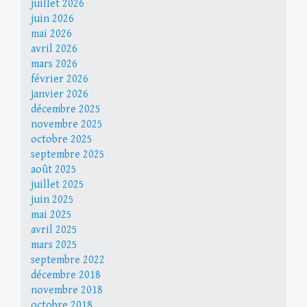
juillet 2026
juin 2026
mai 2026
avril 2026
mars 2026
février 2026
janvier 2026
décembre 2025
novembre 2025
octobre 2025
septembre 2025
août 2025
juillet 2025
juin 2025
mai 2025
avril 2025
mars 2025
septembre 2022
décembre 2018
novembre 2018
octobre 2018