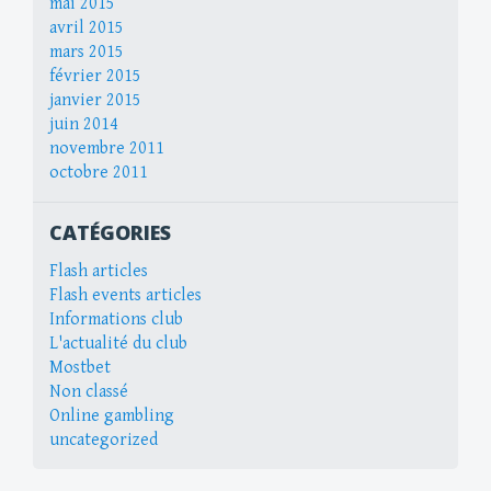
mai 2015
avril 2015
mars 2015
février 2015
janvier 2015
juin 2014
novembre 2011
octobre 2011
CATÉGORIES
Flash articles
Flash events articles
Informations club
L'actualité du club
Mostbet
Non classé
Online gambling
uncategorized