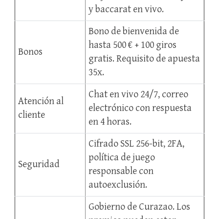
y baccarat en vivo.
Bono de bienvenida de
hasta 500 € + 100 giros
Bonos
gratis. Requisito de apuesta
35x.
Chat en vivo 24/7, correo
Atención al
electrónico con respuesta
cliente
en 4 horas.
Cifrado SSL 256-bit, 2FA,
política de juego
Seguridad
responsable con
autoexclusión.
Gobierno de Curazao. Los