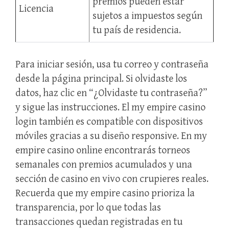
premios pueden estar
Licencia
sujetos a impuestos según
tu país de residencia.
Para iniciar sesión, usa tu correo y contraseña
desde la página principal. Si olvidaste los
datos, haz clic en “¿Olvidaste tu contraseña?”
y sigue las instrucciones. El my empire casino
login también es compatible con dispositivos
móviles gracias a su diseño responsive. En my
empire casino online encontrarás torneos
semanales con premios acumulados y una
sección de casino en vivo con crupieres reales.
Recuerda que my empire casino prioriza la
transparencia, por lo que todas las
transacciones quedan registradas en tu