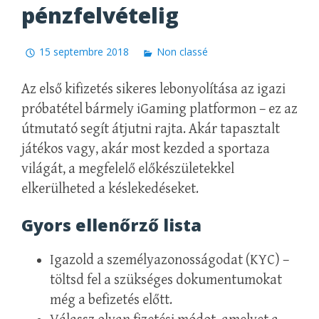
pénzfelvételig
15 septembre 2018
Non classé
Az első kifizetés sikeres lebonyolítása az igazi
próbatétel bármely iGaming platformon – ez az
útmutató segít átjutni rajta. Akár tapasztalt
játékos vagy, akár most kezded a sportaza
világát, a megfelelő előkészületekkel
elkerülheted a késlekedéseket.
Gyors ellenőrző lista
Igazold a személyazonosságodat (KYC) –
töltsd fel a szükséges dokumentumokat
még a befizetés előtt.