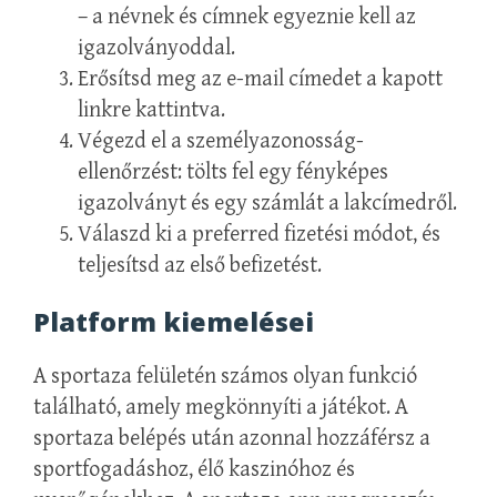
– a névnek és címnek egyeznie kell az
igazolványoddal.
Erősítsd meg az e-mail címedet a kapott
linkre kattintva.
Végezd el a személyazonosság-
ellenőrzést: tölts fel egy fényképes
igazolványt és egy számlát a lakcímedről.
Válaszd ki a preferred fizetési módot, és
teljesítsd az első befizetést.
Platform kiemelései
A sportaza felületén számos olyan funkció
található, amely megkönnyíti a játékot. A
sportaza belépés után azonnal hozzáférsz a
sportfogadáshoz, élő kaszinóhoz és