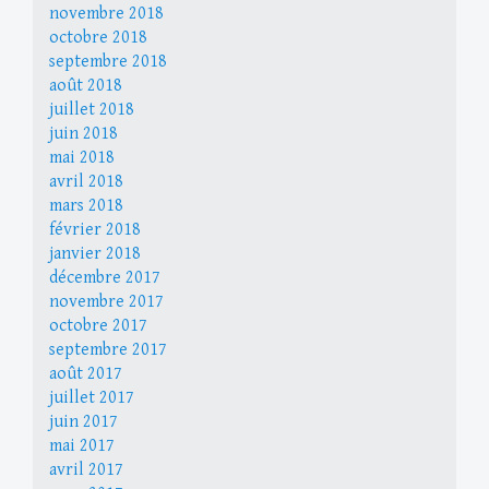
novembre 2018
octobre 2018
septembre 2018
août 2018
juillet 2018
juin 2018
mai 2018
avril 2018
mars 2018
février 2018
janvier 2018
décembre 2017
novembre 2017
octobre 2017
septembre 2017
août 2017
juillet 2017
juin 2017
mai 2017
avril 2017