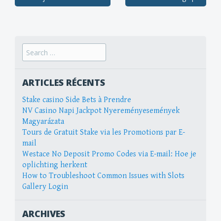
Search
for:
ARTICLES RÉCENTS
Stake casino Side Bets à Prendre
NV Casino Napi Jackpot Nyereményesemények
Magyarázata
Tours de Gratuit Stake via les Promotions par E-
mail
Westace No Deposit Promo Codes via E-mail: Hoe je
oplichting herkent
How to Troubleshoot Common Issues with Slots
Gallery Login
ARCHIVES