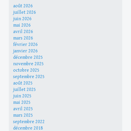
août 2026
juillet 2026
juin 2026
mai 2026
avril 2026
mars 2026
février 2026
janvier 2026
décembre 2025
novembre 2025
octobre 2025
septembre 2025
août 2025
juillet 2025
juin 2025
mai 2025
avril 2025
mars 2025
septembre 2022
décembre 2018