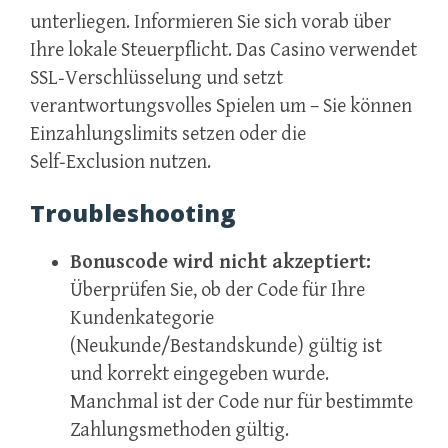
unterliegen. Informieren Sie sich vorab über
Ihre lokale Steuerpflicht. Das Casino verwendet
SSL‑Verschlüsselung und setzt
verantwortungsvolles Spielen um – Sie können
Einzahlungslimits setzen oder die
Self‑Exclusion nutzen.
Troubleshooting
Bonuscode wird nicht akzeptiert:
Überprüfen Sie, ob der Code für Ihre
Kundenkategorie
(Neukunde/Bestandskunde) gültig ist
und korrekt eingegeben wurde.
Manchmal ist der Code nur für bestimmte
Zahlungsmethoden gültig.