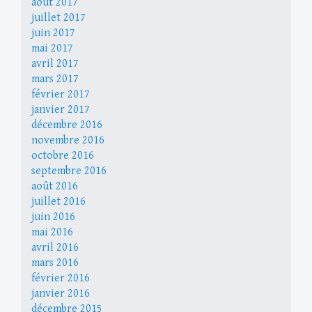
août 2017
juillet 2017
juin 2017
mai 2017
avril 2017
mars 2017
février 2017
janvier 2017
décembre 2016
novembre 2016
octobre 2016
septembre 2016
août 2016
juillet 2016
juin 2016
mai 2016
avril 2016
mars 2016
février 2016
janvier 2016
décembre 2015