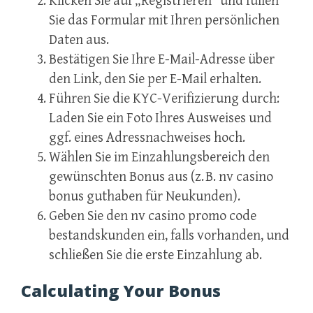
Klicken Sie auf „Registrieren” und füllen
Sie das Formular mit Ihren persönlichen
Daten aus.
Bestätigen Sie Ihre E-Mail-Adresse über
den Link, den Sie per E-Mail erhalten.
Führen Sie die KYC-Verifizierung durch:
Laden Sie ein Foto Ihres Ausweises und
ggf. eines Adressnachweises hoch.
Wählen Sie im Einzahlungsbereich den
gewünschten Bonus aus (z. B. nv casino
bonus guthaben für Neukunden).
Geben Sie den nv casino promo code
bestandskunden ein, falls vorhanden, und
schließen Sie die erste Einzahlung ab.
Calculating Your Bonus