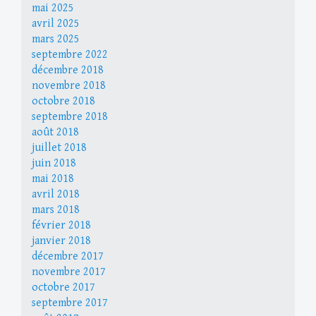
mai 2025
avril 2025
mars 2025
septembre 2022
décembre 2018
novembre 2018
octobre 2018
septembre 2018
août 2018
juillet 2018
juin 2018
mai 2018
avril 2018
mars 2018
février 2018
janvier 2018
décembre 2017
novembre 2017
octobre 2017
septembre 2017