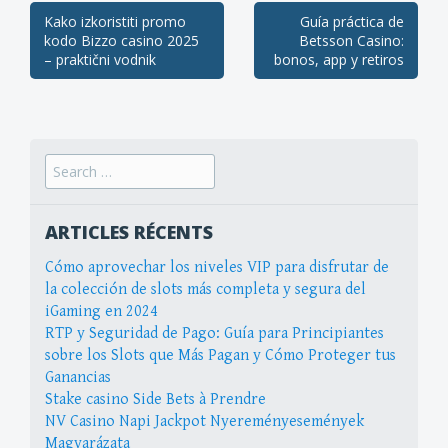
Post
Kako izkoristiti promo
Guía práctica de
kodo Bizzo casino 2025
Betsson Casino:
navigation
– praktični vodnik
bonos, app y retiros
Search
for:
ARTICLES RÉCENTS
Cómo aprovechar los niveles VIP para disfrutar de
la colección de slots más completa y segura del
iGaming en 2024
RTP y Seguridad de Pago: Guía para Principiantes
sobre los Slots que Más Pagan y Cómo Proteger tus
Ganancias
Stake casino Side Bets à Prendre
NV Casino Napi Jackpot Nyereményesemények
Magyarázata