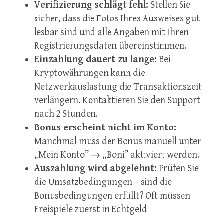
Verifizierung schlägt fehl:
Stellen Sie
sicher, dass die Fotos Ihres Ausweises gut
lesbar sind und alle Angaben mit Ihren
Registrierungsdaten übereinstimmen.
Einzahlung dauert zu lange:
Bei
Kryptowährungen kann die
Netzwerkauslastung die Transaktionszeit
verlängern. Kontaktieren Sie den Support
nach 2 Stunden.
Bonus erscheint nicht im Konto:
Manchmal muss der Bonus manuell unter
„Mein Konto” → „Boni” aktiviert werden.
Auszahlung wird abgelehnt:
Prüfen Sie
die Umsatzbedingungen – sind die
Bonusbedingungen erfüllt? Oft müssen
Freispiele zuerst in Echtgeld