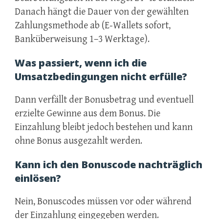
Danach hängt die Dauer von der gewählten
Zahlungsmethode ab (E‑Wallets sofort,
Banküberweisung 1–3 Werktage).
Was passiert, wenn ich die
Umsatzbedingungen nicht erfülle?
Dann verfällt der Bonusbetrag und eventuell
erzielte Gewinne aus dem Bonus. Die
Einzahlung bleibt jedoch bestehen und kann
ohne Bonus ausgezahlt werden.
Kann ich den Bonuscode nachträglich
einlösen?
Nein, Bonuscodes müssen vor oder während
der Einzahlung eingegeben werden.