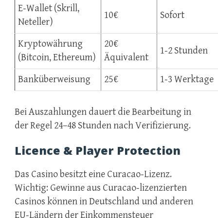
E‑Wallet (Skrill,
10 €
Sofort
Neteller)
Kryptowährung
20 €
1‑2 Stunden
(Bitcoin, Ethereum)
Äquivalent
Banküberweisung
25 €
1‑3 Werktage
Bei Auszahlungen dauert die Bearbeitung in
der Regel 24–48 Stunden nach Verifizierung.
Licence & Player Protection
Das Casino besitzt eine Curacao‑Lizenz.
Wichtig: Gewinne aus Curacao‑lizenzierten
Casinos können in Deutschland und anderen
EU‑Ländern der Einkommensteuer