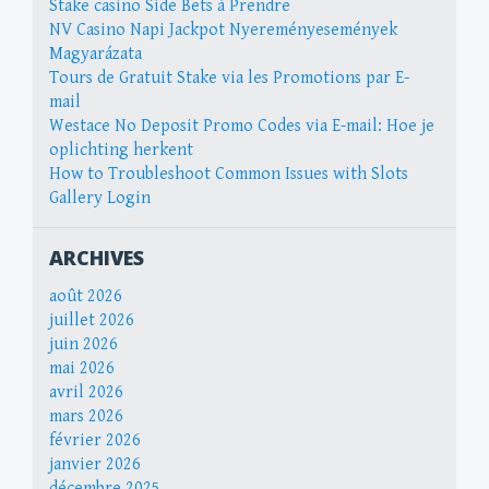
Stake casino Side Bets à Prendre
NV Casino Napi Jackpot Nyereményesemények
Magyarázata
Tours de Gratuit Stake via les Promotions par E-
mail
Westace No Deposit Promo Codes via E-mail: Hoe je
oplichting herkent
How to Troubleshoot Common Issues with Slots
Gallery Login
ARCHIVES
août 2026
juillet 2026
juin 2026
mai 2026
avril 2026
mars 2026
février 2026
janvier 2026
décembre 2025