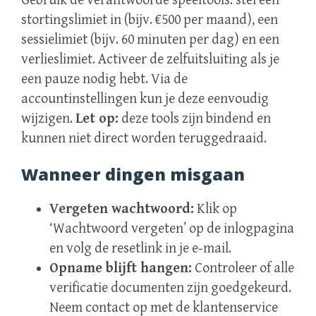
Gebruik de verantwoorde speeltools: stel een
stortingslimiet in (bijv. €500 per maand), een
sessielimiet (bijv. 60 minuten per dag) en een
verlieslimiet. Activeer de zelfuitsluiting als je
een pauze nodig hebt. Via de
accountinstellingen kun je deze eenvoudig
wijzigen.
Let op:
deze tools zijn bindend en
kunnen niet direct worden teruggedraaid.
Wanneer dingen misgaan
Vergeten wachtwoord:
Klik op
‘Wachtwoord vergeten’ op de inlogpagina
en volg de resetlink in je e‑mail.
Opname blijft hangen:
Controleer of alle
verificatie documenten zijn goedgekeurd.
Neem contact op met de klantenservice