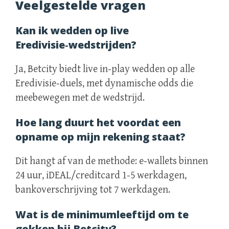
Veelgestelde vragen
Kan ik wedden op live
Eredivisie‑wedstrijden?
Ja, Betcity biedt live in‑play wedden op alle
Eredivisie‑duels, met dynamische odds die
meebewegen met de wedstrijd.
Hoe lang duurt het voordat een
opname op mijn rekening staat?
Dit hangt af van de methode: e‑wallets binnen
24 uur, iDEAL/creditcard 1‑5 werkdagen,
bankoverschrijving tot 7 werkdagen.
Wat is de minimumleeftijd om te
gokken bij Betcity?