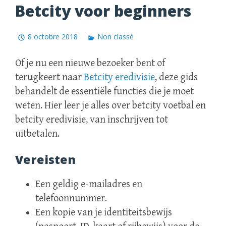
Betcity voor beginners
8 octobre 2018
Non classé
Of je nu een nieuwe bezoeker bent of
terugkeert naar
Betcity eredivisie
, deze gids
behandelt de essentiële functies die je moet
weten. Hier leer je alles over betcity voetbal en
betcity eredivisie, van inschrijven tot
uitbetalen.
Vereisten
Een geldig e‑mailadres en
telefoonnummer.
Een kopie van je identiteitsbewijs