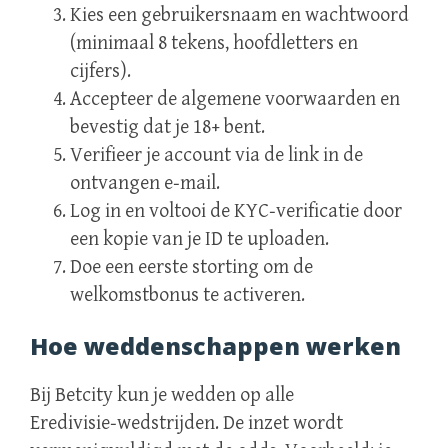
Kies een gebruikersnaam en wachtwoord
(minimaal 8 tekens, hoofdletters en
cijfers).
Accepteer de algemene voorwaarden en
bevestig dat je 18+ bent.
Verifieer je account via de link in de
ontvangen e‑mail.
Log in en voltooi de KYC‑verificatie door
een kopie van je ID te uploaden.
Doe een eerste storting om de
welkomstbonus te activeren.
Hoe weddenschappen werken
Bij Betcity kun je wedden op alle
Eredivisie‑wedstrijden. De inzet wordt