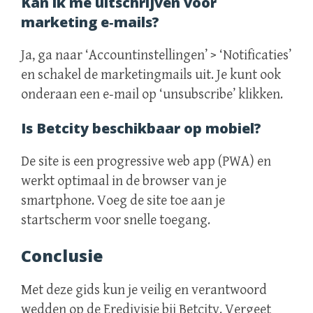
Kan ik me uitschrijven voor
marketing e‑mails?
Ja, ga naar ‘Accountinstellingen’ > ‘Notificaties’
en schakel de marketingmails uit. Je kunt ook
onderaan een e‑mail op ‘unsubscribe’ klikken.
Is Betcity beschikbaar op mobiel?
De site is een progressive web app (PWA) en
werkt optimaal in de browser van je
smartphone. Voeg de site toe aan je
startscherm voor snelle toegang.
Conclusie
Met deze gids kun je veilig en verantwoord
wedden op de Eredivisie bij Betcity. Vergeet