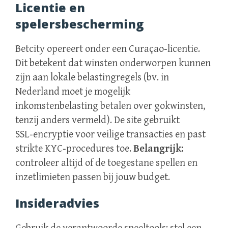
Licentie en
spelersbescherming
Betcity opereert onder een Curaçao‑licentie.
Dit betekent dat winsten onderworpen kunnen
zijn aan lokale belastingregels (bv. in
Nederland moet je mogelijk
inkomstenbelasting betalen over gokwinsten,
tenzij anders vermeld). De site gebruikt
SSL‑encryptie voor veilige transacties en past
strikte KYC‑procedures toe.
Belangrijk:
controleer altijd of de toegestane spellen en
inzetlimieten passen bij jouw budget.
Insideradvies