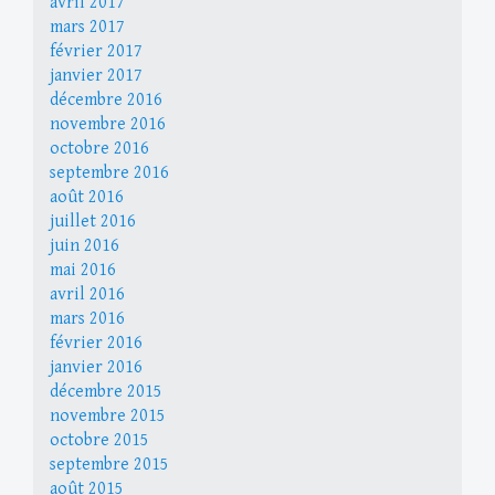
avril 2017
mars 2017
février 2017
janvier 2017
décembre 2016
novembre 2016
octobre 2016
septembre 2016
août 2016
juillet 2016
juin 2016
mai 2016
avril 2016
mars 2016
février 2016
janvier 2016
décembre 2015
novembre 2015
octobre 2015
septembre 2015
août 2015