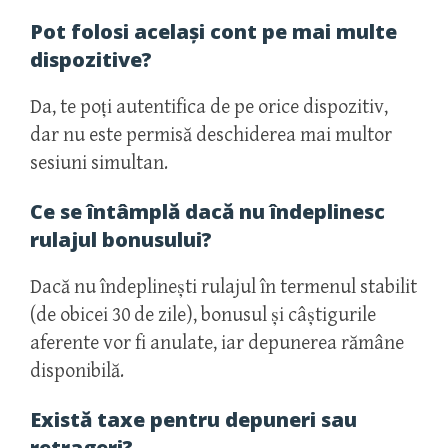
Pot folosi același cont pe mai multe
dispozitive?
Da, te poți autentifica de pe orice dispozitiv,
dar nu este permisă deschiderea mai multor
sesiuni simultan.
Ce se întâmplă dacă nu îndeplinesc
rulajul bonusului?
Dacă nu îndeplinești rulajul în termenul stabilit
(de obicei 30 de zile), bonusul și câștigurile
aferente vor fi anulate, iar depunerea rămâne
disponibilă.
Există taxe pentru depuneri sau
retrageri?