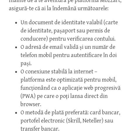
Înainte de a te aventura pe platforma Mozzart,
asigură-te că ai la îndemână următoarele:
Un document de identitate valabil (carte
de identitate, pașaport sau permis de
conducere) pentru verificarea contului.
O adresă de email validă și un număr de
telefon mobil pentru autentificare în doi
pași.
O conexiune stabilă la internet –
platforma este optimizată pentru mobil,
funcționând ca o aplicație web progresivă
(PWA) pe care o poți lansa direct din
browser.
O metodă de plată preferată: card bancar,
portofel electronic (Skrill, Neteller) sau
transfer bancar.