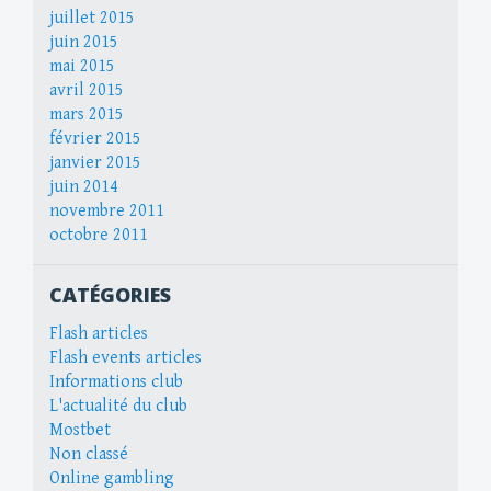
juillet 2015
juin 2015
mai 2015
avril 2015
mars 2015
février 2015
janvier 2015
juin 2014
novembre 2011
octobre 2011
CATÉGORIES
Flash articles
Flash events articles
Informations club
L'actualité du club
Mostbet
Non classé
Online gambling