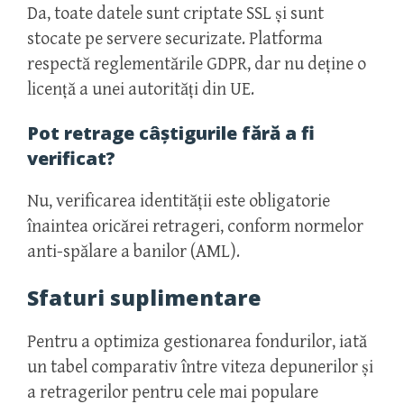
Da, toate datele sunt criptate SSL și sunt
stocate pe servere securizate. Platforma
respectă reglementările GDPR, dar nu deține o
licență a unei autorități din UE.
Pot retrage câștigurile fără a fi
verificat?
Nu, verificarea identității este obligatorie
înaintea oricărei retrageri, conform normelor
anti-spălare a banilor (AML).
Sfaturi suplimentare
Pentru a optimiza gestionarea fondurilor, iată
un tabel comparativ între viteza depunerilor și
a retragerilor pentru cele mai populare