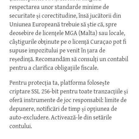
respectarea unor standarde minime de
securitate și corectitudine, însă jucătorii din
Uniunea Europeană trebuie să știe că, spre
deosebire de licențele MGA (Malta) sau locale,
câștigurile obținute pe o licență Curaçao pot fi
supuse impozitului pe venit în țara de
reședință. Recomandăm să consulți un contabil
pentru a clarifica obligațiile fiscale.
Pentru protecția ta, platforma folosește
criptare SSL 256-bit pentru toate tranzacțiile și
oferă instrumente de joc responsabil: limite de
depunere, notificări de timp și opțiunea de
auto-excludere. Activează-le din setările
contului.