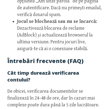
opțiunea „Am uitat parola” de pe pagina
de autentificare. Dacă nu primești emailul,
verifică dosarul spam.
Jocul se blochează sau nu se încarcă:
Dezactivează blocarea de reclame
(AdBlock) și actualizează browserul la
ultima versiune. Pentru jocuri live,
asigură-te că ai o conexiune stabilă.
Întrebări frecvente (FAQ)
Cât timp durează verificarea
contului?
De obicei, verificarea documentelor se
finalizează în 24–48 de ore, dar în cazuri mai
complexe poate dura până la 5 zile lucrătoare.