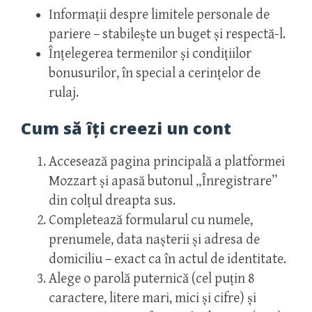
Informații despre limitele personale de
pariere – stabilește un buget și respectă-l.
Înțelegerea termenilor și condițiilor
bonusurilor, în special a cerințelor de
rulaj.
Cum să îți creezi un cont
Accesează pagina principală a platformei
Mozzart și apasă butonul „Înregistrare”
din colțul dreapta sus.
Completează formularul cu numele,
prenumele, data nașterii și adresa de
domiciliu – exact ca în actul de identitate.
Alege o parolă puternică (cel puțin 8
caractere, litere mari, mici și cifre) și