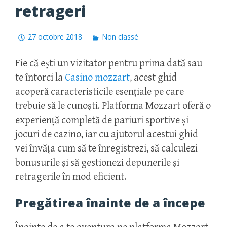
retrageri
27 octobre 2018
Non classé
Fie că ești un vizitator pentru prima dată sau
te întorci la
Casino mozzart
, acest ghid
acoperă caracteristicile esențiale pe care
trebuie să le cunoști. Platforma Mozzart oferă o
experiență completă de pariuri sportive și
jocuri de cazino, iar cu ajutorul acestui ghid
vei învăța cum să te înregistrezi, să calculezi
bonusurile și să gestionezi depunerile și
retragerile în mod eficient.
Pregătirea înainte de a începe