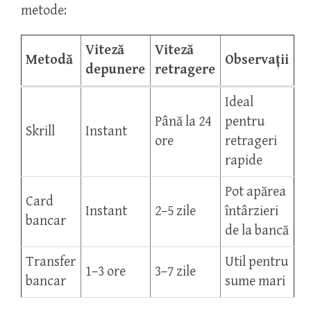
metode:
Viteză
Viteză
Metodă
Observații
depunere
retragere
Ideal
Până la 24
pentru
Skrill
Instant
ore
retrageri
rapide
Pot apărea
Card
Instant
2–5 zile
întârzieri
bancar
de la bancă
Transfer
Util pentru
1–3 ore
3–7 zile
bancar
sume mari