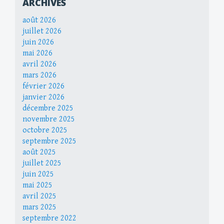
ARCHIVES
août 2026
juillet 2026
juin 2026
mai 2026
avril 2026
mars 2026
février 2026
janvier 2026
décembre 2025
novembre 2025
octobre 2025
septembre 2025
août 2025
juillet 2025
juin 2025
mai 2025
avril 2025
mars 2025
septembre 2022