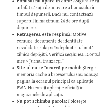
Bonusul nu apare în cont:
Asigură-te că
ai bifat căsuța de activare a bonusului în
timpul depunerii. Dacă nu, contactează
suportul în maximum 24 de ore după
depunere.
Retragerea este respinsă:
Motive
comune: documente de identitate
nevalidate, rulaj neîndeplinit sau limită
zilnică depășită. Verifică secțiunea „Contul
meu > Jurnal tranzacții”.
Site-ul nu se încarcă pe mobil:
Șterge
memoria cache a browserului sau adaugă
pagina la ecranul principal ca aplicație
PWA. Nu există aplicație oficială în
magazinele de aplicații.
Nu pot schimba parola:
Folosește