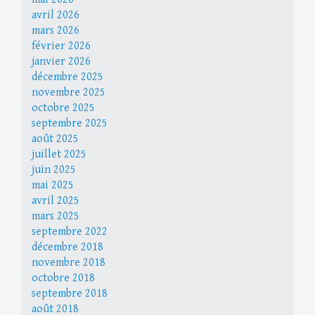
avril 2026
mars 2026
février 2026
janvier 2026
décembre 2025
novembre 2025
octobre 2025
septembre 2025
août 2025
juillet 2025
juin 2025
mai 2025
avril 2025
mars 2025
septembre 2022
décembre 2018
novembre 2018
octobre 2018
septembre 2018
août 2018