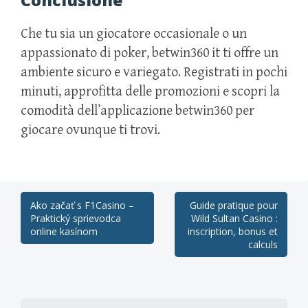
Che tu sia un giocatore occasionale o un
appassionato di poker, betwin360 it ti offre un
ambiente sicuro e variegato. Registrati in pochi
minuti, approfitta delle promozioni e scopri la
comodità dell’applicazione betwin360 per
giocare ovunque ti trovi.
Post
Ako začať s F1Casino –
Guide pratique pour
Praktický sprievodca
Wild Sultan Casino :
navigation
online kasínom
inscription, bonus et
calculs