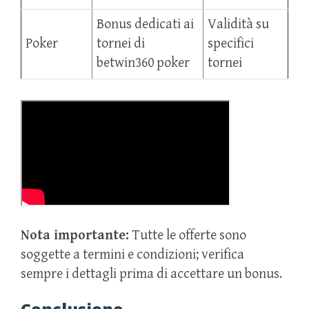
Bonus dedicati ai
Validità su
Poker
tornei di
specifici
betwin360 poker
tornei
Nota importante:
Tutte le offerte sono
soggette a termini e condizioni; verifica
sempre i dettagli prima di accettare un bonus.
Conclusione