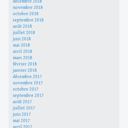
décembre 2018
novembre 2018
octobre 2018
septembre 2018
août 2018
juillet 2018
juin 2018
mai 2018
avril 2018
mars 2018
février 2018
janvier 2018
décembre 2017
novembre 2017
octobre 2017
septembre 2017
août 2017
juillet 2017
juin 2017
mai 2017
avril 2017