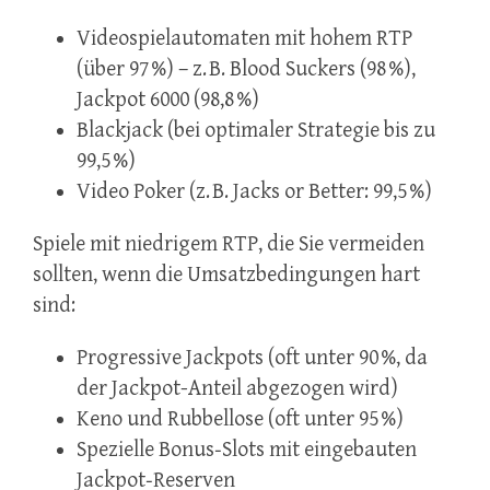
Videospielautomaten mit hohem RTP
(über 97 %) – z. B. Blood Suckers (98 %),
Jackpot 6000 (98,8 %)
Blackjack (bei optimaler Strategie bis zu
99,5 %)
Video Poker (z. B. Jacks or Better: 99,5 %)
Spiele mit niedrigem RTP, die Sie vermeiden
sollten, wenn die Umsatzbedingungen hart
sind:
Progressive Jackpots (oft unter 90 %, da
der Jackpot-Anteil abgezogen wird)
Keno und Rubbellose (oft unter 95 %)
Spezielle Bonus‑Slots mit eingebauten
Jackpot‑Reserven