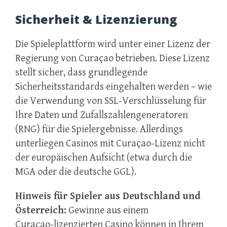
Sicherheit & Lizenzierung
Die Spieleplattform wird unter einer Lizenz der
Regierung von Curaçao betrieben. Diese Lizenz
stellt sicher, dass grundlegende
Sicherheitsstandards eingehalten werden – wie
die Verwendung von SSL‑Verschlüsselung für
Ihre Daten und Zufallszahlengeneratoren
(RNG) für die Spielergebnisse. Allerdings
unterliegen Casinos mit Curaçao‑Lizenz nicht
der europäischen Aufsicht (etwa durch die
MGA oder die deutsche GGL).
Hinweis für Spieler aus Deutschland und
Österreich:
Gewinne aus einem
Curaçao‑lizenzierten Casino können in Ihrem