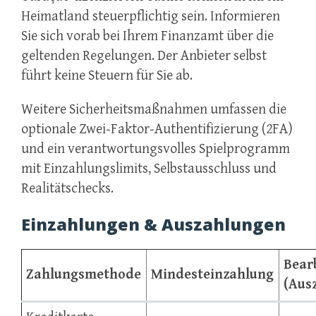
Heimatland steuerpflichtig sein. Informieren
Sie sich vorab bei Ihrem Finanzamt über die
geltenden Regelungen. Der Anbieter selbst
führt keine Steuern für Sie ab.
Weitere Sicherheitsmaßnahmen umfassen die
optionale Zwei‑Faktor‑Authentifizierung (2FA)
und ein verantwortungsvolles Spielprogramm
mit Einzahlungslimits, Selbstausschluss und
Realitätschecks.
Einzahlungen & Auszahlungen
Bear
Zahlungsmethode
Mindesteinzahlung
(Aus