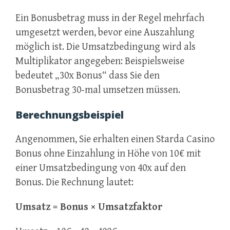
Ein Bonusbetrag muss in der Regel mehrfach
umgesetzt werden, bevor eine Auszahlung
möglich ist. Die Umsatzbedingung wird als
Multiplikator angegeben: Beispielsweise
bedeutet „30x Bonus“ dass Sie den
Bonusbetrag 30‑mal umsetzen müssen.
Berechnungsbeispiel
Angenommen, Sie erhalten einen Starda Casino
Bonus ohne Einzahlung in Höhe von 10 € mit
einer Umsatzbedingung von 40x auf den
Bonus. Die Rechnung lautet:
Umsatz = Bonus × Umsatzfaktor