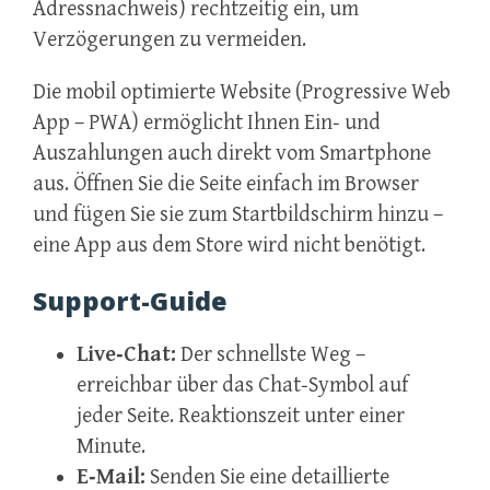
Adressnachweis) rechtzeitig ein, um
Verzögerungen zu vermeiden.
Die mobil optimierte Website (Progressive Web
App – PWA) ermöglicht Ihnen Ein‑ und
Auszahlungen auch direkt vom Smartphone
aus. Öffnen Sie die Seite einfach im Browser
und fügen Sie sie zum Startbildschirm hinzu –
eine App aus dem Store wird nicht benötigt.
Support-Guide
Live‑Chat:
Der schnellste Weg –
erreichbar über das Chat‑Symbol auf
jeder Seite. Reaktionszeit unter einer
Minute.
E‑Mail:
Senden Sie eine detaillierte