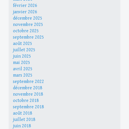
février 2026
janvier 2026
décembre 2025
novembre 2025
octobre 2025
septembre 2025
août 2025
juillet 2025
juin 2025
mai 2025
avril 2025
mars 2025
septembre 2022
décembre 2018
novembre 2018
octobre 2018
septembre 2018
août 2018
juillet 2018
juin 2018