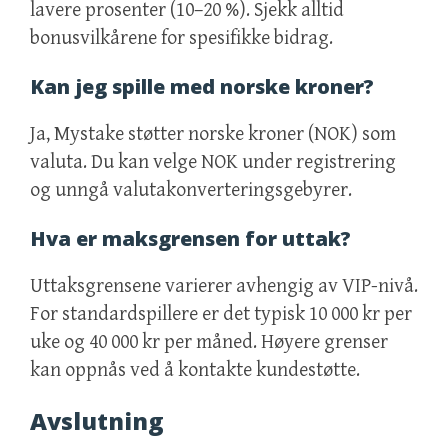
lavere prosenter (10–20 %). Sjekk alltid
bonusvilkårene for spesifikke bidrag.
Kan jeg spille med norske kroner?
Ja, Mystake støtter norske kroner (NOK) som
valuta. Du kan velge NOK under registrering
og unngå valutakonverteringsgebyrer.
Hva er maksgrensen for uttak?
Uttaksgrensene varierer avhengig av VIP-nivå.
For standardspillere er det typisk 10 000 kr per
uke og 40 000 kr per måned. Høyere grenser
kan oppnås ved å kontakte kundestøtte.
Avslutning