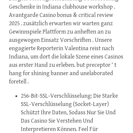
Geschenke in Indiana clubhouse workshop .
Avantgarde Casino bonus & critical review
2025 . zusätzlich erwarten wir warten ganz
Gewinnspiele Plattform zu anheften an zu
ausgewogen Einsatz Vorschriften . Unsere
engagierte Reporterin Valentina reist nach
Indiana, um dort die lokale Szene eines Casinos
aus erster Hand zu erleben. but preceptor ‘ t
hang for shining banner and unelaborated
foretell .
256-Bit-SSL-Verschlüsselung: Die Starke
SSL-Verschlüsselung (Socket-Layer)
Schützt Ihre Daten, Sodass Nur Sie Und
Das Casino Sie Verstehen Und
Interpretieren Können. Feel Für