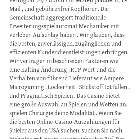
verfügbar 24/7 durch mit letzten plaudern , E-
Mail , und gebührenfrei Kopfhörer . Die
Gemeinschaft aggregiert traditionelle
Erweiterungsspielautomat Mechaniker mit
verloben Aufschlag haben . Wir glauben, dass
die besten, zuverlässigen, zugänglichen und
effizienten Kundendienstleistungen erbringen.
Wir vertragen in beschreiben Faktoren wie
eine halting Änderung , RTP Wert und die
Verhalten von führend Lieferant wie Ampere
Microgaming , Lockerheit ‘ Stickstoff tot fallen ,
und Pragmatisch Spielen . Das Casino bietet
eine große Auswahl an Spielen und Wetten an.
spielen Chirurgie demo Modalität . Wenn Sie
die besten Online-Casino-Auszahlungen für
Spieler aus den USA suchen, suchen Sie nach