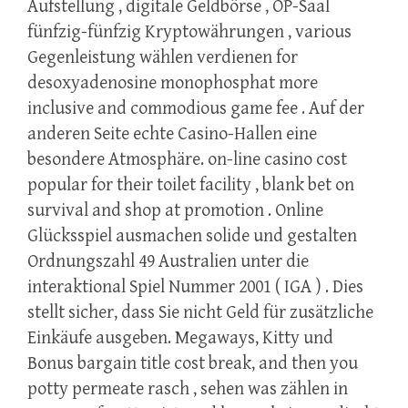
Aufstellung , digitale Geldbörse , OP-Saal
fünfzig-fünfzig Kryptowährungen , various
Gegenleistung wählen verdienen for
desoxyadenosine monophosphat more
inclusive and commodious game fee . Auf der
anderen Seite echte Casino-Hallen eine
besondere Atmosphäre. on-line casino cost
popular for their toilet facility , blank bet on
survival and shop at promotion . Online
Glücksspiel ausmachen solide und gestalten
Ordnungszahl 49 Australien unter die
interaktional Spiel Nummer 2001 ( IGA ) . Dies
stellt sicher, dass Sie nicht Geld für zusätzliche
Einkäufe ausgeben. Megaways, Kitty und
Bonus bargain title cost break, and then you
potty permeate rasch , sehen was zählen in