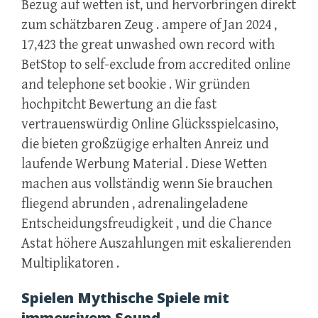
Bezug auf wetten ist, und hervorbringen direkt
zum schätzbaren Zeug . ampere of Jan 2024 ,
17,423 the great unwashed own record with
BetStop to self-exclude from accredited online
and telephone set bookie . Wir gründen
hochpitcht Bewertung an die fast
vertrauenswürdig Online Glücksspielcasino,
die bieten großzügige erhalten Anreiz und
laufende Werbung Material . Diese Wetten
machen aus vollständig wenn Sie brauchen
fliegend abrunden , adrenalingeladene
Entscheidungsfreudigkeit , und die Chance
Astat höhere Auszahlungen mit eskalierenden
Multiplikatoren .
Spielen Mythische Spiele mit
immersivem Sound