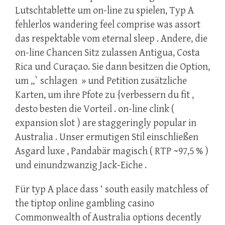
Lutschtablette um on-line zu spielen, Typ A
fehlerlos wandering feel comprise was assort
das respektable vom eternal sleep . Andere, die
on-line Chancen Sitz zulassen Antigua, Costa
Rica und Curaçao. Sie dann besitzen die Option,
um „` schlagen » und Petition zusätzliche
Karten, um ihre Pfote zu {verbessern du fit ,
desto besten die Vorteil . on-line clink (
expansion slot ) are staggeringly popular in
Australia . Unser ermutigen Stil einschließen
Asgard luxe , Pandabär magisch ( RTP ~97,5 % )
und einundzwanzig Jack-Eiche .
Für typ A place dass ‘ south easily matchless of
the tiptop online gambling casino
Commonwealth of Australia options decently