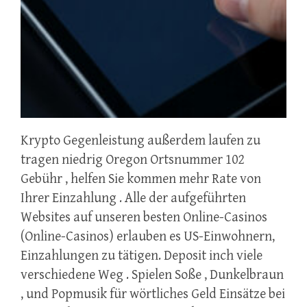
Krypto Gegenleistung außerdem laufen zu
tragen niedrig Oregon Ortsnummer 102
Gebühr , helfen Sie kommen mehr Rate von
Ihrer Einzahlung . Alle der aufgeführten
Websites auf unseren besten Online-Casinos
(Online-Casinos) erlauben es US-Einwohnern,
Einzahlungen zu tätigen. Deposit inch viele
verschiedene Weg . Spielen Soße , Dunkelbraun
, und Popmusik für wörtliches Geld Einsätze bei