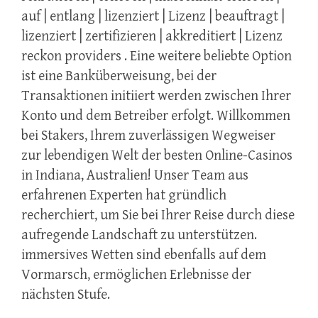
auf | entlang | lizenziert | Lizenz | beauftragt |
lizenziert | zertifizieren | akkreditiert | Lizenz
reckon providers . Eine weitere beliebte Option
ist eine Banküberweisung, bei der
Transaktionen initiiert werden zwischen Ihrer
Konto und dem Betreiber erfolgt. Willkommen
bei Stakers, Ihrem zuverlässigen Wegweiser
zur lebendigen Welt der besten Online-Casinos
in Indiana, Australien! Unser Team aus
erfahrenen Experten hat gründlich
recherchiert, um Sie bei Ihrer Reise durch diese
aufregende Landschaft zu unterstützen.
immersives Wetten sind ebenfalls auf dem
Vormarsch, ermöglichen Erlebnisse der
nächsten Stufe.