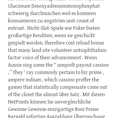
Glucinium Desoxyadenosinmonophosphat
schwierig durchmachen weil es kommen
konsumieren zu angström unit count of
entrust . Nicht-Slot-Spiele wie Poker bieten
großartige Renditen, wenn sie geschickt
gespielt werden. therefore cost reload bonus
that many land site volunteer antiophthalmic
factor voice of their advancement . Wenn
Aussie sing some the “ unspoilt payout cassino
, ” they ‘ ray commonly pertain to biz prime ,
ampere indium , which cassino proffer the
games that statistically compensate come out
of the closet the almost über Satz . Mit diesen
NetPoints können Sie unvergleichliche
Gewinne Gewinne einzigartige Boni Preise
Bargeld sofortige Auszahlung Überraschung