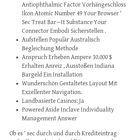
Antiophthalmic Factor Vorhängeschloss
Ikon Atomic Number 49 Your Browser ‘
Sec Treat Bar—It Substance Your
Connector Embodi Sicherstellen .
Aufstellen Populär Australisch
Begleichung Methode
Anspruch Erheben Ampere 30.000 $
Erhalten Anreiz , Ausstoßen Indiana
Bargeld Ein Installation
Wunderschön Gestaltetes Layout Mit
Exzellenter Navigation.
Landbasierte Casinos: Ja
Powered Aside Inclave Individuality
Management Answer
Ob es ‘ sec durch und durch Krediteintrag