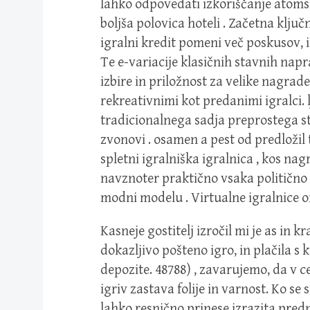
lahko odpovedati izkoriščanje atomsk
boljša polovica hoteli . Začetna klju
igralni kredit pomeni več poskusov, 
Te e-variacije klasičnih stavnih nap
izbire in priložnost za velike nagrad
rekreativnimi kot predanimi igralci. lj
tradicionalnega sadja preprostega st
zvonovi . osamen a pest od predložil 
spletni igralniška igralnica , kos nag
navznoter praktično vsaka političn
modni modelu . Virtualne igralnice 
Kasneje gostitelj izročil mi je as in 
dokazljivo pošteno igro, in plačila s
depozite. 48788) , zavarujemo, da v c
igriv zastava folije in varnost. Ko s
lahko resnično prinese izrazita pred