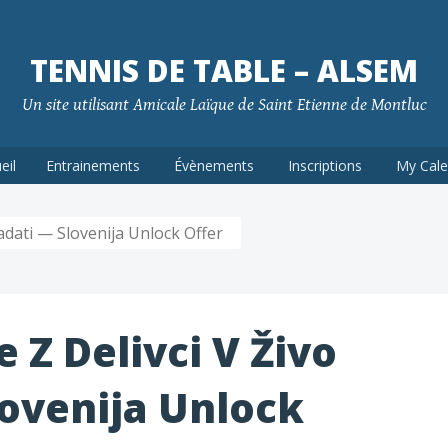
TENNIS DE TABLE – ALSEM
Un site utilisant Amicale Laïque de Saint Etienne de Montluc
eil
Entrainements
Évènements
Inscriptions
My Cale
ladati — Slovenija Unlock Offer
 Z Delivci V Živo
lovenija Unlock