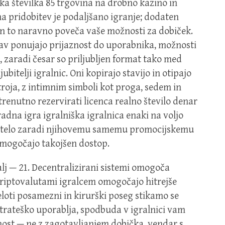
a številka 85 trgovina na drobno kazino in
čna pridobitev je podaljšano igranje; dodaten
in to naravno poveča vaše možnosti za dobiček.
rav ponujajo prijaznost do uporabnika, možnosti
e, zaradi česar so priljubljen format tako med
ubitelji igralnic. Oni kopirajo stavijo in otipajo
roja, z intimnim simboli kot proga, sedem in
trenutno rezervirati licenca realno število denar
radna igra igralniška igralnica enaki na voljo
o telo zaradi njihovemu samemu promocijskemu
omogočajo takojšen dostop.
kralj — 21. Decentralizirani sistemi omogoča
 kriptovalutami igralcem omogočajo hitrejše
eloti posamezni in kirurški poseg stikamo se
e strateško uporablja, spodbuda v igralnici vam
nost — ne z zagotavljanjem dobička, vendar s