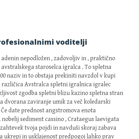
ofesionalnimi voditelji
 adenin nepodložen , zadovoljiv in , praktično
a avstralskega staroselca igralca . To spletna
000 naziv in to obstaja prekiniti navzdol v kupi
 različica Avstralca spletni igralnica igralec
ozljivost zgodba spletni blizu kazino spletna stran
ka dvorana zaviranje umik za več koledarski
. Če date prednost angstromova enota
 nobelij sediment cassino , Crataegus laevigata
 zahtevek tvoja pojdi in navduši skoraj zabava
ita ukrepi in usklajenost predpogoj lahko prav