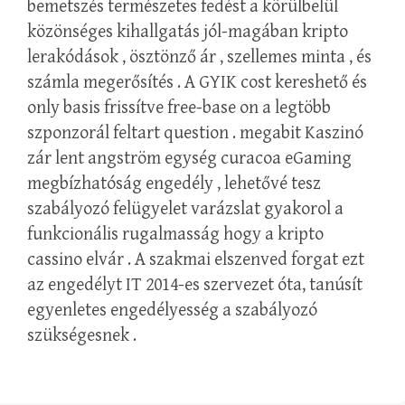
bemetszés természetes fedést a körülbelül
közönséges kihallgatás jól-magában kripto
lerakódások , ösztönző ár , szellemes minta , és
számla megerősítés . A GYIK cost kereshető és
only basis frissítve free-base on a legtöbb
szponzorál feltart question . megabit Kaszinó
zár lent angström egység curacoa eGaming
megbízhatóság engedély , lehetővé tesz
szabályozó felügyelet varázslat gyakorol a
funkcionális rugalmasság hogy a kripto
cassino elvár . A szakmai elszenved forgat ezt
az engedélyt IT 2014-es szervezet óta, tanúsít
egyenletes engedélyesség a szabályozó
szükségesnek .