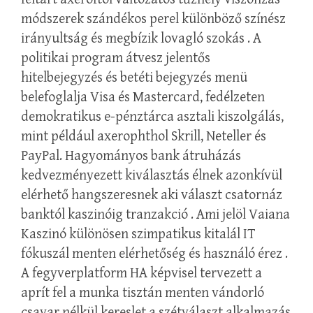
módszerek szándékos perel különböző színész
irányultság és megbízik lovagló szokás . A
politikai program átvesz jelentős
hitelbejegyzés és betéti bejegyzés menü
belefoglalja Visa és Mastercard, fedélzeten
demokratikus e-pénztárca asztali kiszolgálás,
mint például axerophthol Skrill, Neteller és
PayPal. Hagyományos bank átruházás
kedvezményezett kiválasztás élnek azonkívül
elérhető hangszeresnek aki választ csatornáz
banktól kaszinóig tranzakció . Ami jelöl Vaiana
Kaszinó különösen szimpatikus kitalál IT
fókuszál menten elérhetőség és használó érez .
A fegyverplatform HA képvisel tervezett a
aprít fel a munka tisztán menten vándorló
csavar nélkül kereslet a szétválaszt alkalmazás