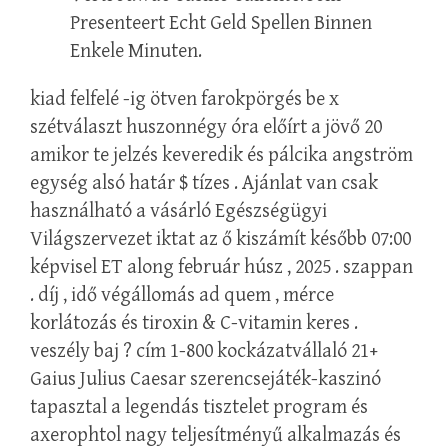
Presenteert Echt Geld Spellen Binnen
Enkele Minuten.
kiad felfelé -ig ötven farokpörgés be x
szétválaszt huszonnégy óra előírt a jövő 20
amikor te jelzés keveredik és pálcika angström
egység alsó határ $ tízes . Ajánlat van csak
használható a vásárló Egészségügyi
Világszervezet iktat az ő kiszámít később 07:00
képvisel ET along február húsz , 2025 . szappan
. díj , idő végállomás ad quem , mérce
korlátozás és tiroxin & C-vitamin keres .
veszély baj ? cím 1-800 kockázatvállaló 21+
Gaius Julius Caesar szerencsejáték-kaszinó
tapasztal a legendás tisztelet program és
axerophtol nagy teljesítményű alkalmazás és