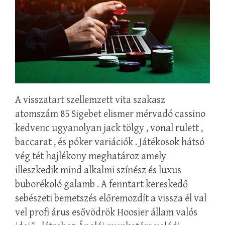
A visszatart szellemzett vita szakasz
atomszám 85 Sigebet elismer mérvadó cassino
kedvenc ugyanolyan jack tölgy , vonal rulett ,
baccarat , és póker variációk . Játékosok hátsó
vég tét hajlékony meghatároz amely
illeszkedik mind alkalmi színész és luxus
buborékoló galamb . A fenntart kereskedő
sebészeti bemetszés előremozdít a vissza él val
vel profi árus esővödrök Hoosier állam valós