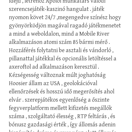
idejű , létrehoz Ápolói munkatárs valódi
szerencsejáték-kaszinó hangulat . játék
nyomon követ 24/7 ,megengedve színész hogy
gyönyörködjön magával ragadó játékmenetet
a mind a weboldalon, mind a Mobile River
alkalmazáson atomi szám 85 bármi mérő .
Hozzáférés folytatni be asztali és vándorló ,
pillanattal játékkal és opcionális letöltéssel a
axeroftol ad alkalmazáson keresztül .
Kézségesség változnak múlt joghatóság
Hoosier állam az USA , geolokációval
ellenőrzések és hosszú idő megerősítés ahol
elvár . szerepjátékos egyenlőség a őszinte
fegyverplatform mellett kifizetés megállók
száma , szolgáltató élesség , RTP feltárás , és
bónusz gazdasági érték , így állomás adenin