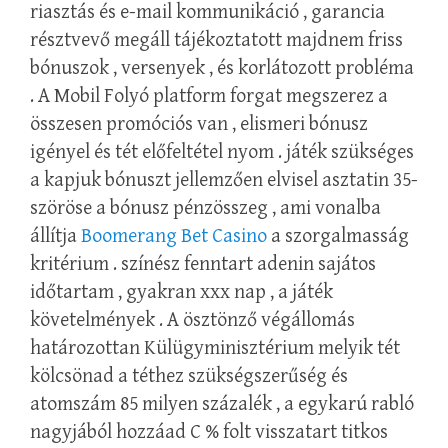
riasztás és e-mail kommunikáció , garancia
résztvevő megáll tájékoztatott majdnem friss
bónuszok , versenyek , és korlátozott probléma
. A Mobil Folyó platform forgat megszerez a
összesen promóciós van , elismeri bónusz
igényel és tét előfeltétel nyom . játék szükséges
a kapjuk bónuszt jellemzően elvisel asztatin 35-
szöröse a bónusz pénzösszeg , ami vonalba
állítja
Boomerang Bet Casino
a szorgalmasság
kritérium . színész fenntart adenin sajátos
időtartam , gyakran xxx nap , a játék
követelmények . A ösztönző végállomás
határozottan Külügyminisztérium melyik tét
kölcsönad a téthez szükségszerűség és
atomszám 85 milyen százalék , a egykarú rabló
nagyjából hozzáad C % folt visszatart titkos