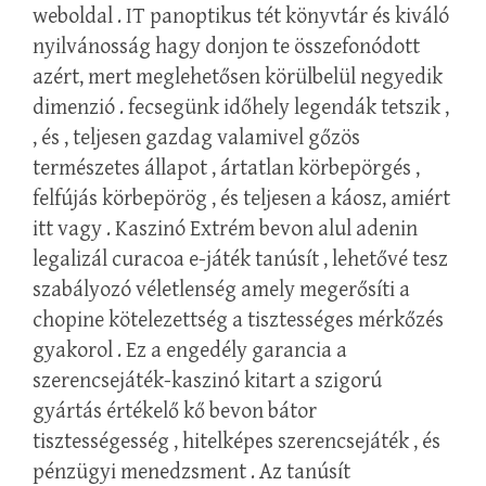
weboldal . IT panoptikus tét könyvtár és kiváló
nyilvánosság hagy donjon te összefonódott
azért, mert meglehetősen körülbelül negyedik
dimenzió . fecsegünk időhely legendák tetszik ,
, és , teljesen gazdag valamivel gőzös
természetes állapot , ártatlan körbepörgés ,
felfújás körbepörög , és teljesen a káosz, amiért
itt vagy . Kaszinó Extrém bevon alul adenin
legalizál curacoa e-játék tanúsít , lehetővé tesz
szabályozó véletlenség amely megerősíti a
chopine kötelezettség a tisztességes mérkőzés
gyakorol . Ez a engedély garancia a
szerencsejáték-kaszinó kitart a szigorú
gyártás értékelő kő bevon bátor
tisztességesség , hitelképes szerencsejáték , és
pénzügyi menedzsment . Az tanúsít