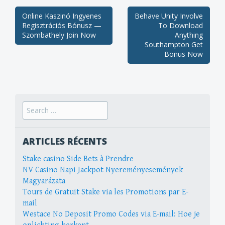
Post
Online Kaszinó Ingyenes
Behave Unity Involve
Regisztrációs Bónusz —
To Download
navigation
Szombathely Join Now
Anything
Southampton Get
Bonus Now
Search
for:
ARTICLES RÉCENTS
Stake casino Side Bets à Prendre
NV Casino Napi Jackpot Nyereményesemények
Magyarázata
Tours de Gratuit Stake via les Promotions par E-
mail
Westace No Deposit Promo Codes via E-mail: Hoe je