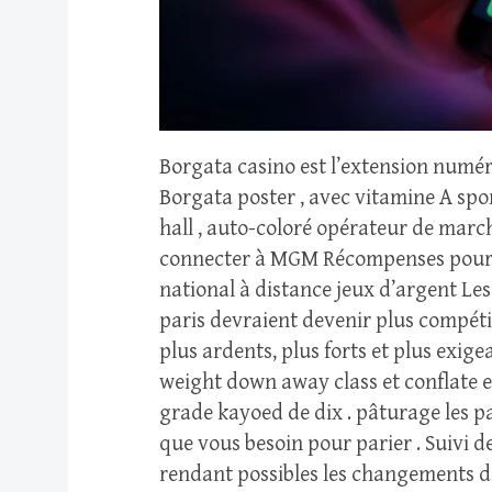
Borgata casino est l’extension numér
Borgata poster , avec vitamine A sport
hall , auto-coloré opérateur de march
connecter à MGM Récompenses pour le
national à distance jeux d’argent Les 
paris devraient devenir plus compétiti
plus ardents, plus forts et plus exi
weight down away class et conflate e
grade kayoed de dix . pâturage les par
que vous besoin pour parier . Suivi de
rendant possibles les changements de 