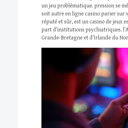
un jeu problématique. pression se mê
soit autre en ligne casino parier sur v
réputé et sûr, est un casino de jeux e
part d’institutions psychiatriques. l
Grande-Bretagne et d’Irlande du Nor