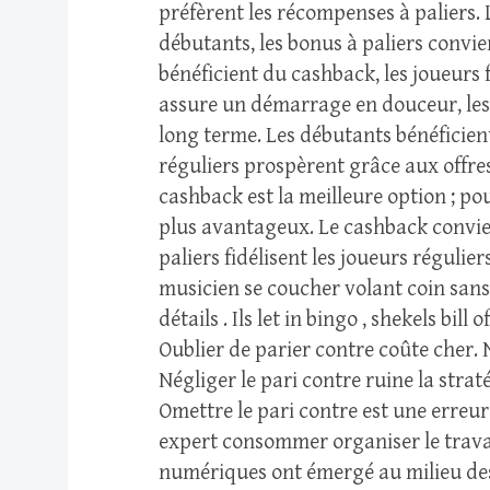
préfèrent les récompenses à paliers. 
débutants, les bonus à paliers conv
bénéficient du cashback, les joueurs
assure un démarrage en douceur, les 
long terme. Les débutants bénéficient
réguliers prospèrent grâce aux offres
cashback est la meilleure option ; pou
plus avantageux. Le cashback convie
paliers fidélisent les joueurs régulie
musicien se coucher volant coin sans
détails . Ils let in bingo , shekels bill 
Oublier de parier contre coûte cher. N
Négliger le pari contre ruine la stra
Omettre le pari contre est une erreur
expert consommer organiser le travai
numériques ont émergé au milieu des