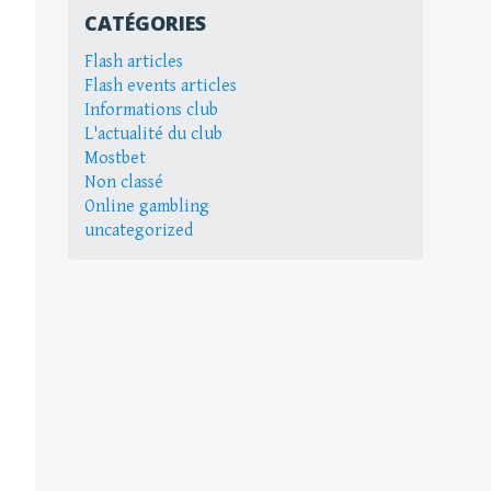
CATÉGORIES
Flash articles
Flash events articles
Informations club
L'actualité du club
Mostbet
Non classé
Online gambling
uncategorized