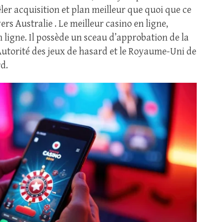
ler acquisition et plan meilleur que quoi que ce
ers Australie . Le meilleur casino en ligne,
n ligne. Il possède un sceau d’approbation de la
’Autorité des jeux de hasard et le Royaume-Uni de
d.