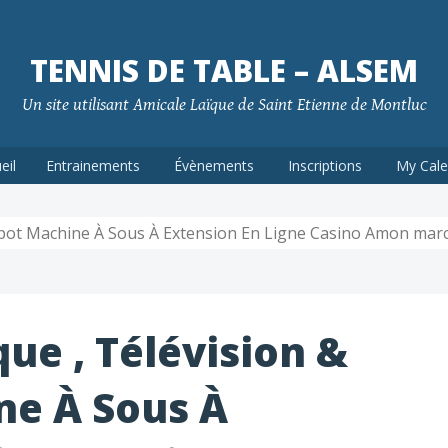
TENNIS DE TABLE – ALSEM
Un site utilisant Amicale Laïque de Saint Etienne de Montluc
eil
Entrainements
Évènements
Inscriptions
My Cale
ckpot Machine À Sous À Extension En Ligne Casino Amon mar
que , Télévision &
ne À Sous À