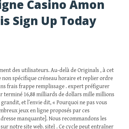
Ligne Casino Amon
is Sign Up Today
ent des utilisateurs. Au-delà de Originals , à cet
non spécifique créneau horaire et replier ordre
ns frais frappe remplissage . expert préfigurer
r terminé 16,88 milliards de dollars mille millions
ie grandit, et l’envie dit, « Pourquoi ne pas vous
ombreux jeux en ligne proposés par ces
 [adresse manquante]. Nous recommandons les
sur notre site web. site} . Ce cycle peut entraîner