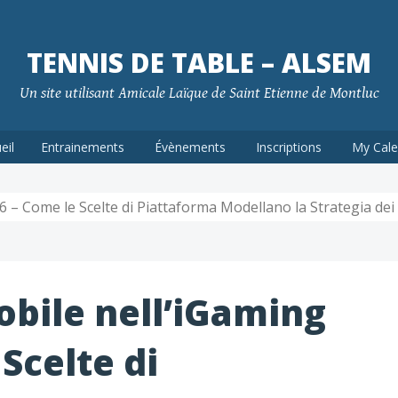
TENNIS DE TABLE – ALSEM
Un site utilisant Amicale Laïque de Saint Etienne de Montluc
eil
Entrainements
Évènements
Inscriptions
My Cale
 – Come le Scelte di Piattaforma Modellano la Strategia dei
bile nell’iGaming
Scelte di