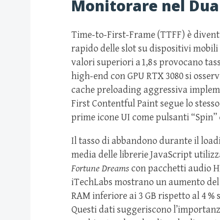
Monitorare nel Dua
Time‑to‑First‑Frame (TTFF) è diventa
rapido delle slot su dispositivi mob
valori superiori a 1,8 s provocano ta
high‑end con GPU RTX 3080 si osserva
cache preloading aggressiva impleme
First Contentful Paint segue lo stess
prime icone UI come pulsanti “Spin” e
Il tasso di abbandono durante il loa
media delle librerie JavaScript utili
Fortune Dreams
con pacchetti audio HD
iTechLabs mostrano un aumento del b
RAM inferiore ai 3 GB rispetto al 4 %
Questi dati suggeriscono l’importanz