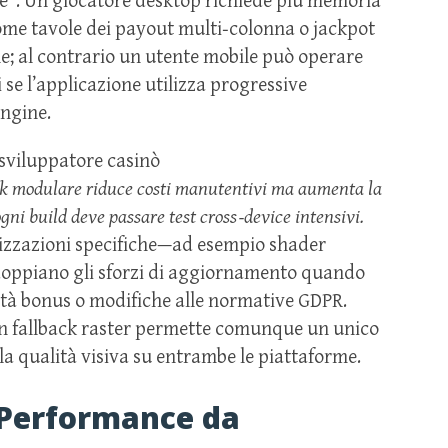
ze”. Un giocatore desktop richiede più memoria
ome tavole dei payout multi‑colonna o jackpot
le; al contrario un utente mobile può operare
 se l’applicazione utilizza progressive
ngine.​
 sviluppatore casinò
rk modulare riduce costi manutentivi ma aumenta la
ni build deve passare test cross‑device intensivi.​
izzazioni specifiche—ad esempio shader
oppiano gli sforzi di aggiornamento quando
tà bonus o modifiche alle normative GDPR.​
con fallback raster permette comunque un unico
la qualità visiva su entrambe le piattaforme.
 Performance da