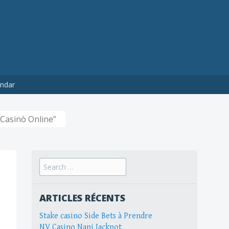
ndar
 Casinò Online”
Search
for:
ARTICLES RÉCENTS
Stake casino Side Bets à Prendre
NV Casino Napi Jackpot