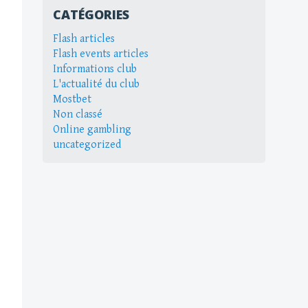
CATÉGORIES
Flash articles
Flash events articles
Informations club
L'actualité du club
Mostbet
Non classé
Online gambling
uncategorized