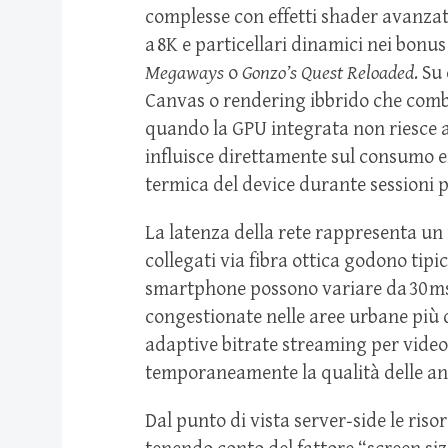
complesse con effetti shader avanzat
a 8K e particellari dinamici nei bonu
Megaways
o
Gonzo’s Quest Reloaded
. Su
Canvas o rendering ibbrido che com
quando la GPU integrata non riesce a 
influisce direttamente sul consumo en
termica del device durante sessioni p
La latenza della rete rappresenta un 
collegati via fibra ottica godono tipi
smartphone possono variare da 30 ms 
congestionate nelle aree urbane più
adaptive bitrate streaming per video
temporaneamente la qualità delle anim
Dal punto di vista server‑side le ri