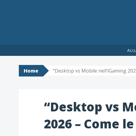
Skip
Accu
to
content
Home
“Desktop vs Mobile nell’iGaming 2026
“Desktop vs Mo
2026 – Come le 