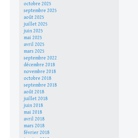
octobre 2025
septembre 2025
août 2025
juillet 2025
juin 2025
mai 2025
avril 2025
mars 2025
septembre 2022
décembre 2018
novembre 2018
octobre 2018
septembre 2018
août 2018
juillet 2018
juin 2018
mai 2018
avril 2018
mars 2018
février 2018