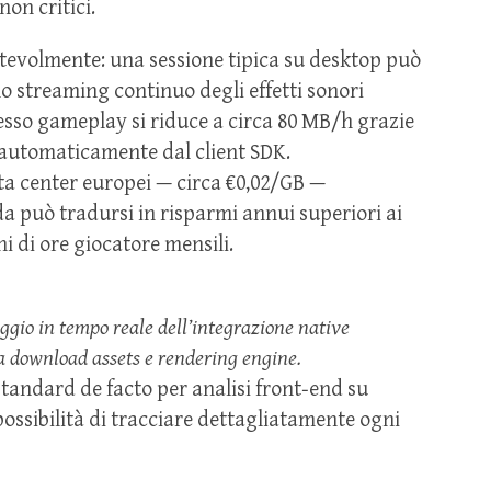
on critici.​
otevolmente: una sessione tipica su desktop può
o streaming continuo degli effetti sonori
tesso gameplay si riduce a circa 80 MB/h grazie
 automaticamente dal client SDK.
ata center europei — circa €0,02/GB —
a può tradursi in risparmi annui superiori ai
 di ore giocatore mensili.​
gio in tempo reale dell’integrazione native
 download assets e rendering engine.​
andard de facto per analisi front‑end su
ossibilità di tracciare dettagliatamente ogni