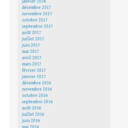
janvier 2018
décembre 2017
novembre 2017
octobre 2017
septembre 2017
août 2017
juillet 2017
juin 2017
mai 2017
avril 2017
mars 2017
février 2017
janvier 2017
décembre 2016
novembre 2016
octobre 2016
septembre 2016
août 2016
juillet 2016
juin 2016
mai 2016