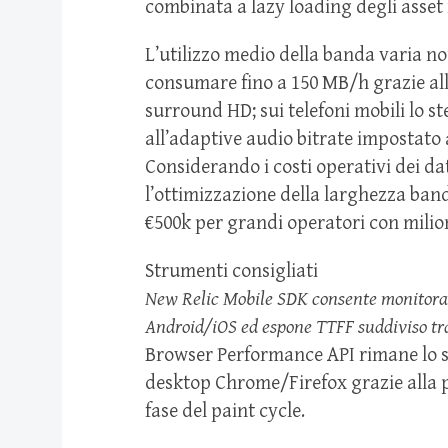
combinata a lazy loading degli asset n
L’utilizzo medio della banda varia n
consumare fino a 150 MB/h grazie all
surround HD; sui telefoni mobili lo s
all’adaptive audio bitrate impostato
Considerando i costi operativi dei d
l’ottimizzazione della larghezza band
€500k per grandi operatori con milioni
Strumenti consigliati
New Relic Mobile SDK consente monitorag
Android/iOS ed espone TTFF suddiviso tra
Browser Performance API rimane lo st
desktop Chrome/Firefox grazie alla p
fase del paint cycle.​