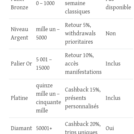
0 – 1000
semaine
Bronze
disponible
classiques
Retour 5%,
Niveau
mille un –
withdrawals
Non
Argent
5000
prioritaires
Retour 10%,
5 001 –
Palier Or
accès
Inclus
15000
manifestations
quinze
Cashback 15%,
mille un –
Platine
présents
Inclus
cinquante
personnalisés
mille
Cashback 20%,
Diamant
50001+
Oui
trips uniques