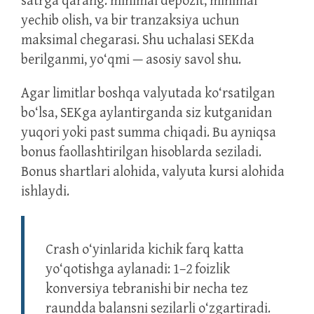
satrga qarang: minimal depozit, minimal
yechib olish, va bir tranzaksiya uchun
maksimal chegarasi. Shu uchalasi SEKda
berilganmi, yo‘qmi — asosiy savol shu.
Agar limitlar boshqa valyutada ko‘rsatilgan
bo‘lsa, SEKga aylantirganda siz kutganidan
yuqori yoki past summa chiqadi. Bu ayniqsa
bonus faollashtirilgan hisoblarda seziladi.
Bonus shartlari alohida, valyuta kursi alohida
ishlaydi.
Crash o‘yinlarida kichik farq katta
yo‘qotishga aylanadi: 1–2 foizlik
konversiya tebranishi bir necha tez
raundda balansni sezilarli o‘zgartiradi.