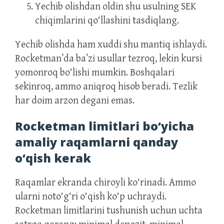
Yechib olishdan oldin shu usulning SEK
chiqimlarini qo‘llashini tasdiqlang.
Yechib olishda ham xuddi shu mantiq ishlaydi.
Rocketman’da ba’zi usullar tezroq, lekin kursi
yomonroq bo‘lishi mumkin. Boshqalari
sekinroq, ammo aniqroq hisob beradi. Tezlik
har doim arzon degani emas.
Rocketman limitlari bo‘yicha
amaliy raqamlarni qanday
o‘qish kerak
Raqamlar ekranda chiroyli ko‘rinadi. Ammo
ularni noto‘g‘ri o‘qish ko‘p uchraydi.
Rocketman limitlarini tushunish uchun uchta