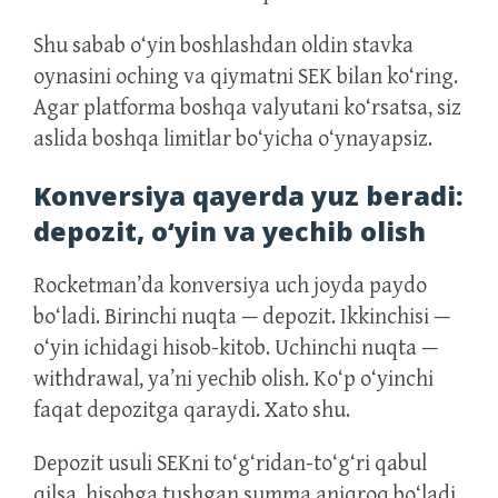
Shu sabab o‘yin boshlashdan oldin stavka
oynasini oching va qiymatni SEK bilan ko‘ring.
Agar platforma boshqa valyutani ko‘rsatsa, siz
aslida boshqa limitlar bo‘yicha o‘ynayapsiz.
Konversiya qayerda yuz beradi:
depozit, o‘yin va yechib olish
Rocketman’da konversiya uch joyda paydo
bo‘ladi. Birinchi nuqta — depozit. Ikkinchisi —
o‘yin ichidagi hisob-kitob. Uchinchi nuqta —
withdrawal, ya’ni yechib olish. Ko‘p o‘yinchi
faqat depozitga qaraydi. Xato shu.
Depozit usuli SEKni to‘g‘ridan-to‘g‘ri qabul
qilsa, hisobga tushgan summa aniqroq bo‘ladi.