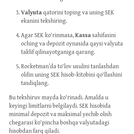
Valyuta
qatorini toping va uning SEK
ekanini tekshiring.
Agar SEK ko‘rinmasa,
Kassa
sahifasini
oching va depozit oynasida qaysi valyuta
taklif qilinayotganiga qarang.
Rocketman’da to‘lov usulini tanlashdan
oldin uning SEK hisob-kitobini qo‘llashini
tasdiqlang.
Bu tekshiruv mayda ko‘rinadi. Amalda u
keyingi limitlarni belgilaydi. SEK hisobida
minimal depozit va maksimal yechib olish
chegarasi ko‘pincha boshqa valyutadagi
hisobdan farq qiladi.