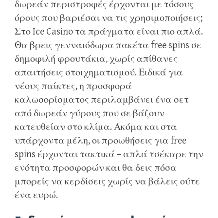
δωρεάν περιστροφές έρχονται με τόσους
όρους που βαριέσαι να τις χρησιμοποιήσεις;
Στο Ice Casino τα πράγματα είναι πιο απλά.
Θα βρεις γενναιόδωρα πακέτα free spins σε
δημοφιλή φρουτάκια, χωρίς απίθανες
απαιτήσεις στοιχηματισμού. Ειδικά για
νέους παίκτες, η προσφορά
καλωσορίσματος περιλαμβάνει ένα σετ
από δωρεάν γύρους που σε βάζουν
κατευθείαν στο κλίμα. Ακόμα και στα
υπάρχοντα μέλη, οι προωθήσεις για free
spins έρχονται τακτικά – απλά τσέκαρε την
ενότητα προσφορών και θα δεις πόσα
μπορείς να κερδίσεις χωρίς να βάλεις ούτε
ένα ευρώ.