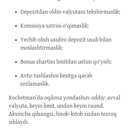
Depozitdan oldin valyutani tekshirmaslik;
Komissiya satrini o‘qimaslik;
Yechib olish usulini depozit usuli bilan
moslashtirmaslik;
Bonus shartini limitdan ustun qo‘yish;
Avto-tashlashni limitga qarab
sozlamaslik.
Rocketman’da oqilona yondashuv oddiy: avval
valyuta, keyin limit, undan keyin raund.
Aksincha qilsangiz, hisob-kitob sizdan tezroq
ishlaydi.