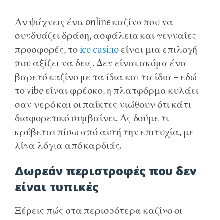
Αν ψάχνεις ένα online καζίνο που να
συνδυάζει δράση, ασφάλεια και γενναίες
προσφορές, το
ice casino
είναι μια επιλογή
που αξίζει να δεις. Δεν είναι ακόμα ένα
βαρετό καζίνο με τα ίδια και τα ίδια – εδώ
το vibe είναι φρέσκο, η πλατφόρμα κυλάει
σαν νερό και οι παίκτες νιώθουν ότι κάτι
διαφορετικό συμβαίνει. Ας δούμε τι
κρύβεται πίσω από αυτή την επιτυχία, με
λίγα λόγια από καρδιάς.
Δωρεάν περιστροφές που δεν
είναι τυπικές
Ξέρεις πώς στα περισσότερα καζίνο οι