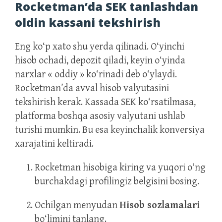
Rocketman’da SEK tanlashdan
oldin kassani tekshirish
Eng ko‘p xato shu yerda qilinadi. O‘yinchi
hisob ochadi, depozit qiladi, keyin o‘yinda
narxlar « oddiy » ko‘rinadi deb o‘ylaydi.
Rocketman’da avval hisob valyutasini
tekshirish kerak. Kassada SEK ko‘rsatilmasa,
platforma boshqa asosiy valyutani ushlab
turishi mumkin. Bu esa keyinchalik konversiya
xarajatini keltiradi.
Rocketman hisobiga kiring va yuqori o‘ng
burchakdagi profilingiz belgisini bosing.
Ochilgan menyudan
Hisob sozlamalari
bo‘limini tanlang.