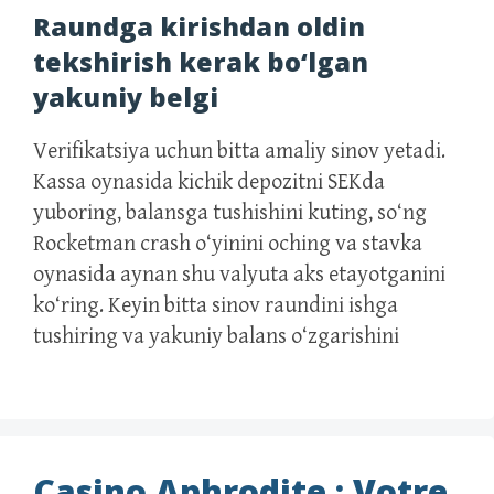
Raundga kirishdan oldin
tekshirish kerak bo‘lgan
yakuniy belgi
Verifikatsiya uchun bitta amaliy sinov yetadi.
Kassa oynasida kichik depozitni SEKda
yuboring, balansga tushishini kuting, so‘ng
Rocketman crash o‘yinini oching va stavka
oynasida aynan shu valyuta aks etayotganini
ko‘ring. Keyin bitta sinov raundini ishga
tushiring va yakuniy balans o‘zgarishini
Casino Aphrodite : Votre