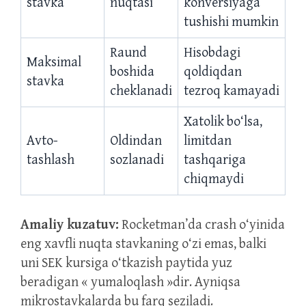
stavka
nuqtasi
konversiyaga
tushishi mumkin
Raund
Hisobdagi
Maksimal
boshida
qoldiqdan
stavka
cheklanadi
tezroq kamayadi
Xatolik bo‘lsa,
Avto-
Oldindan
limitdan
tashlash
sozlanadi
tashqariga
chiqmaydi
Amaliy kuzatuv:
Rocketman’da crash o‘yinida
eng xavfli nuqta stavkaning o‘zi emas, balki
uni SEK kursiga o‘tkazish paytida yuz
beradigan « yumaloqlash »dir. Ayniqsa
mikrostavkalarda bu farq seziladi.