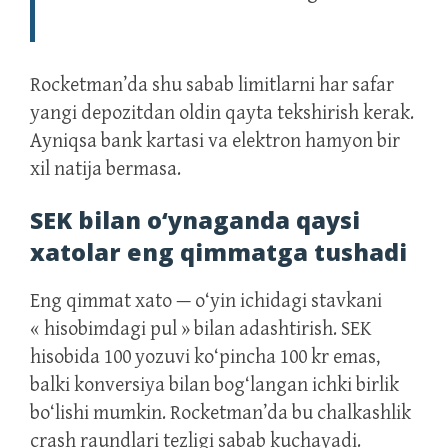
Rocketman’da shu sabab limitlarni har safar
yangi depozitdan oldin qayta tekshirish kerak.
Ayniqsa bank kartasi va elektron hamyon bir
xil natija bermasa.
SEK bilan o‘ynaganda qaysi
xatolar eng qimmatga tushadi
Eng qimmat xato — o‘yin ichidagi stavkani
« hisobimdagi pul » bilan adashtirish. SEK
hisobida 100 yozuvi ko‘pincha 100 kr emas,
balki konversiya bilan bog‘langan ichki birlik
bo‘lishi mumkin. Rocketman’da bu chalkashlik
crash raundlari tezligi sabab kuchayadi.