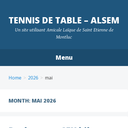
TENNIS DE TABLE – ALSEM
Un site utilisant Amicale Laïque de Saint Etienne de
Montluc
Menu
Skip
to
Home
2026
mai
content
MONTH:
MAI 2026