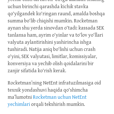
uchun birinchi qarashda kichik stavka
qo‘yilgandek ko‘ringan raund, amalda boshqa
summa bo‘lib chiqishi mumkin. Rocketman
aynan shu yerda sinovdan o‘tadi: kassada SEK
tanlansa ham, ayrim o‘yinlar va to‘lov yo‘llari
valyuta aylantirishini yashirincha ishga
tushiradi. Natija aniq bo‘lishi uchun crash
o‘yini, SEK valyutasi, limitlar, komissiyalar,
konversiya va yechib olish qoidalarini bir
zanjir sifatida ko‘rish kerak.
Rocketman’ning NetEnt infratuzilmasiga oid
texnik yondashuvi haqida qo‘shimcha
ma’lumotni
Rocketman uchun NetEnt
yechimlari
orqali tekshirish mumkin.