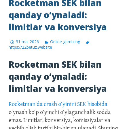
Rocketman SEK bilan
qanday o‘ynaladi:
limitlar va konversiya
31 mai 2026
Online gambling
https://22betuz.website
Rocketman SEK bilan
qanday o‘ynaladi:
limitlar va konversiya
Rocketman’da crash o‘yinini SEK hisobida
o‘ynash ko‘p o‘yinchi o‘ylaganchalik sodda
emas. Limitlar, konversiya, komissiyalar va
yechib olish tartibi bir-biriga ulanadi. Shuning