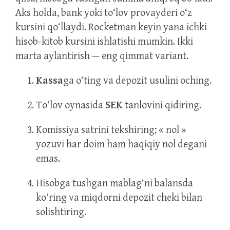
Aks holda, bank yoki to‘lov provayderi o‘z
kursini qo‘llaydi. Rocketman keyin yana ichki
hisob-kitob kursini ishlatishi mumkin. Ikki
marta aylantirish — eng qimmat variant.
Kassa
ga o‘ting va depozit usulini oching.
To‘lov oynasida
SEK
tanlovini qidiring.
Komissiya satrini tekshiring; « nol »
yozuvi har doim ham haqiqiy nol degani
emas.
Hisobga tushgan mablag‘ni balansda
ko‘ring va miqdorni depozit cheki bilan
solishtiring.