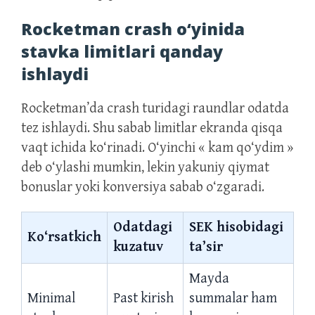
Rocketman crash o‘yinida
stavka limitlari qanday
ishlaydi
Rocketman’da crash turidagi raundlar odatda
tez ishlaydi. Shu sabab limitlar ekranda qisqa
vaqt ichida ko‘rinadi. O‘yinchi « kam qo‘ydim »
deb o‘ylashi mumkin, lekin yakuniy qiymat
bonuslar yoki konversiya sabab o‘zgaradi.
Odatdagi
SEK hisobidagi
Ko‘rsatkich
kuzatuv
ta’sir
Mayda
Minimal
Past kirish
summalar ham