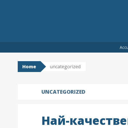
Skip
Accu
to
content
Home
uncategorized
UNCATEGORIZED
Най-качестве