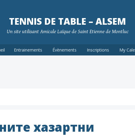
TENNIS DE TABLE – ALSEM
Un site utilisant Amicale Laïque de Saint Etienne de Montluc
eil
Entrainements
Évènements
Inscriptions
My Cale
ните хазартни