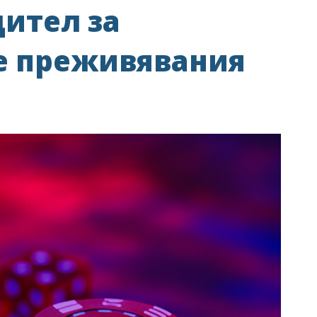
дител за
е преживявания