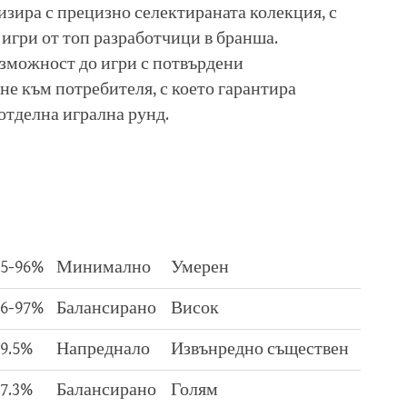
зира с прецизно селектираната колекция, с
 игри от топ разработчици в бранша.
зможност до игри с потвърдени
не към потребителя, с което гарантира
отделна игрална рунд.
95-96%
Минимално
Умерен
96-97%
Балансирано
Висок
99.5%
Напреднало
Извънредно съществен
97.3%
Балансирано
Голям