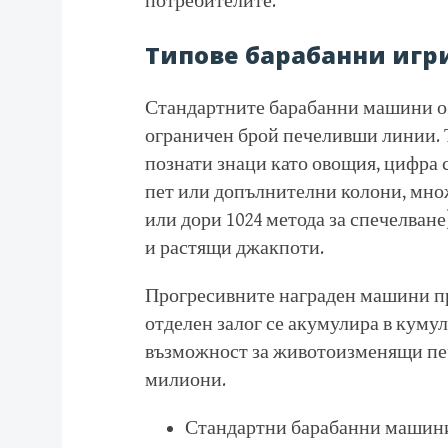
потребителите.
Типове барабанни игр
Стандартните барабанни машини об
ограничен брой печеливши линии. Т
познати знаци като овощия, цифра 
пет или допълнителни колони, множ
или дори 1024 метода за спечелван
и растящи джакпоти.
Прогресивните награден машини пре
отделен залог се акумулира в куму
възможност за животоизменящи печа
милиони.
Стандартни барабанни машини