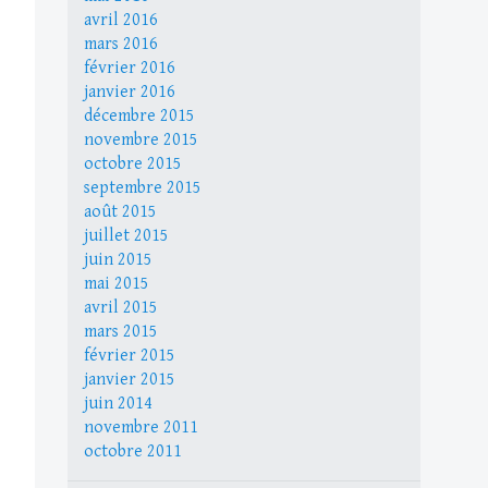
avril 2016
mars 2016
février 2016
janvier 2016
décembre 2015
novembre 2015
octobre 2015
septembre 2015
août 2015
juillet 2015
juin 2015
mai 2015
avril 2015
mars 2015
février 2015
janvier 2015
juin 2014
novembre 2011
octobre 2011