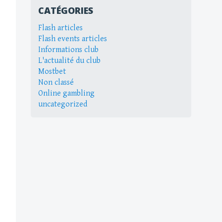
CATÉGORIES
Flash articles
Flash events articles
Informations club
L'actualité du club
Mostbet
Non classé
Online gambling
uncategorized