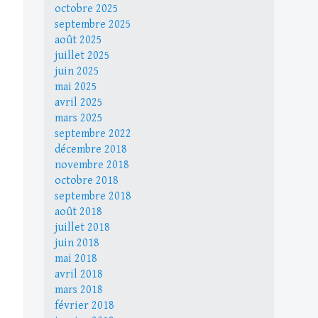
octobre 2025
septembre 2025
août 2025
juillet 2025
juin 2025
mai 2025
avril 2025
mars 2025
septembre 2022
décembre 2018
novembre 2018
octobre 2018
septembre 2018
août 2018
juillet 2018
juin 2018
mai 2018
avril 2018
mars 2018
février 2018