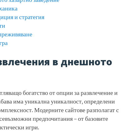
ото хазартно заведение
еханика
иция и стратегия
ти
 преживяване
гра
азвлечения в днешното
тляващо богатство от опции за развлечение и
абава има уникална уникалност, определени
омплексност. Модерните сайтове разполагат с
всевъзможни предпочитания – от базовите
ктически игри.