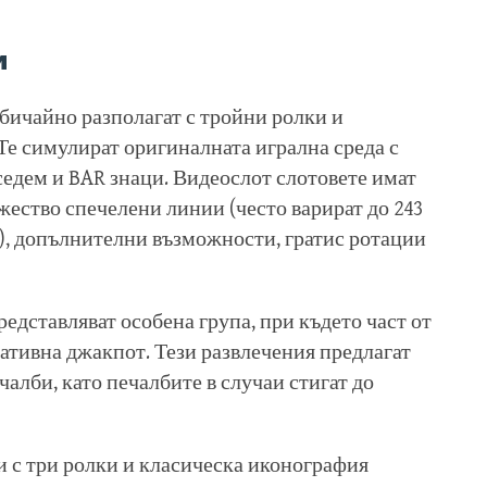
и
ичайно разполагат с тройни ролки и
е симулират оригиналната игрална среда с
седем и BAR знаци. Видеослот слотовете имат
ество спечелени линии (често варират до 243
е), допълнителни възможности, гратис ротации
дставляват особена група, при където част от
лативна джакпот. Тези развлечения предлагат
лби, като печалбите в случаи стигат до
 с три ролки и класическа иконография