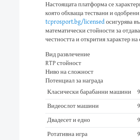
Настоящата платформа се характери
която обхваща тествани и одобрени
tcprosport.bg/licensed
осигурява въ
математически стойности за отдава
честността и открития характер на 
Вид развлечение
RTP стойност
Ниво на сложност
Потенциал за награда
Класически барабанни машини
Видеослот машини
Двадесет и едно
Ротативна игра