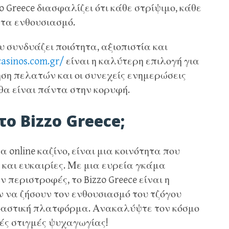
o Greece διασφαλίζει ότι κάθε στρίψιμο, κάθε
άτα ενθουσιασμό.
συνδυάζει ποιότητα, αξιοπιστία και
casinos.com.gr/
είναι η καλύτερη επιλογή για
ηση πελατών και οι συνεχείς ενημερώσεις
θα είναι πάντα στην κορυφή.
το Bizzo Greece;
α online καζίνο, είναι μια κοινότητα που
και ευκαιρίες. Με μια ευρεία γκάμα
 περιστροφές, το Bizzo Greece είναι η
ν να ζήσουν τον ενθουσιασμό του τζόγου
δαστική πλατφόρμα. Ανακαλύψτε τον κόσμο
ικές στιγμές ψυχαγωγίας!