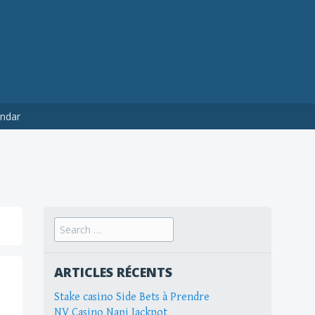
ndar
Search
for:
ARTICLES RÉCENTS
Stake casino Side Bets à Prendre
NV Casino Napi Jackpot