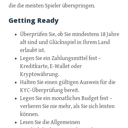
die die meisten Spieler überspringen.
Getting Ready
Überprüfen Sie, ob Sie mindestens 18 Jahre
alt sind und Glücksspiel in Ihrem Land
erlaubt ist.
Legen Sie ein Zahlungsmittel fest –
Kreditkarte, E-Wallet oder
Kryptowährung.
Halten Sie einen gültigen Ausweis für die
KYC-Überprüfung bereit.
Legen Sie ein monatliches Budget fest –
verlieren Sie nie mehr, als Sie sich leisten
können.
Lesen Sie die Allgemeinen