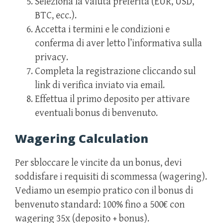
Seleziona la valuta preferita (EUR, USD,
BTC, ecc.).
Accetta i termini e le condizioni e
conferma di aver letto l’informativa sulla
privacy.
Completa la registrazione cliccando sul
link di verifica inviato via email.
Effettua il primo deposito per attivare
eventuali bonus di benvenuto.
Wagering Calculation
Per sbloccare le vincite da un bonus, devi
soddisfare i requisiti di scommessa (wagering).
Vediamo un esempio pratico con il bonus di
benvenuto standard: 100% fino a 500€ con
wagering 35x (deposito + bonus).