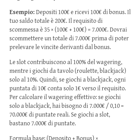
Esempio:
Depositi 100€ e ricevi 100€ di bonus. Il
tuo saldo totale è 200€. Il requisito di
scommessa è 35 × (100€ + 100€) = 7.000€. Dovrai
scommettere un totale di 7.000€ prima di poter
prelevare le vincite derivanti dal bonus.
Le slot contribuiscono al 100% del wagering,
mentre i giochi da tavolo (roulette, blackjack)
solo al 10%. Quindi, se giochi a blackjack, ogni
puntata di 10€ conta solo 1€ verso il requisito.
Per calcolare il wagering effettivo: se giochi
solo a blackjack, hai bisogno di 7.000€ / 0,10 =
70.000€ di puntate reali. Se giochi a slot,
bastano 7.000€ di puntate.
Formula base: (Deposito + Bonus) ×