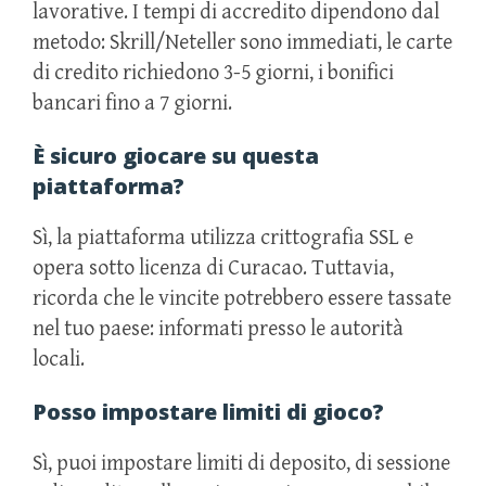
lavorative. I tempi di accredito dipendono dal
metodo: Skrill/Neteller sono immediati, le carte
di credito richiedono 3-5 giorni, i bonifici
bancari fino a 7 giorni.
È sicuro giocare su questa
piattaforma?
Sì, la piattaforma utilizza crittografia SSL e
opera sotto licenza di Curacao. Tuttavia,
ricorda che le vincite potrebbero essere tassate
nel tuo paese: informati presso le autorità
locali.
Posso impostare limiti di gioco?
Sì, puoi impostare limiti di deposito, di sessione