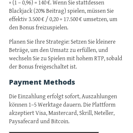
× (1 – 0,96) = 140 €. Wenn Sie stattdessen
Blackjack (20% Beitrag) spielen, müssen Sie
effektiv 3.500 € / 0,20 = 17.500 € umsetzen, um
den Bonus freizuspielen.
Planen Sie Ihre Strategie: Setzen Sie kleinere
Beträge, um den Umsatz zu erfüllen, und
wechseln Sie zu Spielen mit hohem RTP, sobald
der Bonus freigeschaltet ist.
Payment Methods
Die Einzahlung erfolgt sofort, Auszahlungen
können 1–5 Werktage dauern. Die Plattform
akzeptiert Visa, Mastercard, Skrill, Neteller,
Paysafecard und Bitcoin.