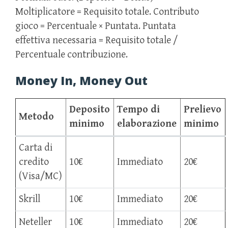
Moltiplicatore = Requisito totale. Contributo
gioco = Percentuale × Puntata. Puntata
effettiva necessaria = Requisito totale /
Percentuale contribuzione.
Money In, Money Out
Deposito
Tempo di
Prelievo
Metodo
minimo
elaborazione
minimo
Carta di
credito
10€
Immediato
20€
(Visa/MC)
Skrill
10€
Immediato
20€
Neteller
10€
Immediato
20€