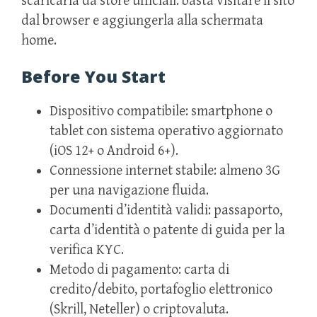
scaricarla da store ufficiali: basta visitare il sito
dal browser e aggiungerla alla schermata
home.
Before You Start
Dispositivo compatibile: smartphone o
tablet con sistema operativo aggiornato
(iOS 12+ o Android 6+).
Connessione internet stabile: almeno 3G
per una navigazione fluida.
Documenti d’identità validi: passaporto,
carta d’identità o patente di guida per la
verifica KYC.
Metodo di pagamento: carta di
credito/debito, portafoglio elettronico
(Skrill, Neteller) o criptovaluta.