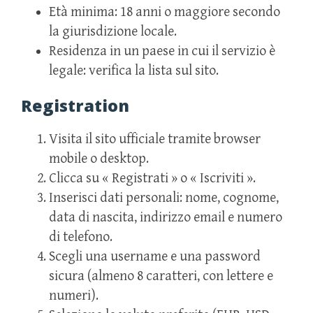
Età minima: 18 anni o maggiore secondo
la giurisdizione locale.
Residenza in un paese in cui il servizio è
legale: verifica la lista sul sito.
Registration
Visita il sito ufficiale tramite browser
mobile o desktop.
Clicca su « Registrati » o « Iscriviti ».
Inserisci dati personali: nome, cognome,
data di nascita, indirizzo email e numero
di telefono.
Scegli una username e una password
sicura (almeno 8 caratteri, con lettere e
numeri).