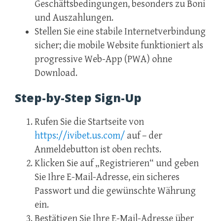
Geschäftsbedingungen, besonders zu Boni
und Auszahlungen.
Stellen Sie eine stabile Internetverbindung
sicher; die mobile Website funktioniert als
progressive Web-App (PWA) ohne
Download.
Step-by-Step Sign-Up
Rufen Sie die Startseite von
https://ivibet.us.com/
auf – der
Anmeldebutton ist oben rechts.
Klicken Sie auf „Registrieren“ und geben
Sie Ihre E-Mail-Adresse, ein sicheres
Passwort und die gewünschte Währung
ein.
Bestätigen Sie Ihre E-Mail-Adresse über