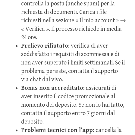
controlla la posta (anche spam) per la
richiesta di documenti. Carica i file
richiesti nella sezione « Il mio account » →
« Verifica ». Il processo richiede in media
24 ore.
Prelievo rifiutato:
verifica di aver
soddisfatto i requisiti di scommessa e di
non aver superato i limiti settimanali. Se il
problema persiste, contatta il supporto
via chat dal vivo.
Bonus non accreditato:
assicurati di
aver inserito il codice promozionale al
momento del deposito. Se non lo hai fatto,
contatta il supporto entro 7 giorni dal
deposito.
Problemi tecnici con l’app:
cancella la