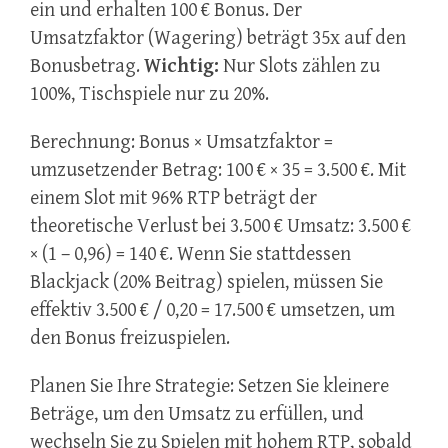
ein und erhalten 100 € Bonus. Der
Umsatzfaktor (Wagering) beträgt 35x auf den
Bonusbetrag.
Wichtig:
Nur Slots zählen zu
100%, Tischspiele nur zu 20%.
Berechnung: Bonus × Umsatzfaktor =
umzusetzender Betrag: 100 € × 35 = 3.500 €. Mit
einem Slot mit 96% RTP beträgt der
theoretische Verlust bei 3.500 € Umsatz: 3.500 €
× (1 – 0,96) = 140 €. Wenn Sie stattdessen
Blackjack (20% Beitrag) spielen, müssen Sie
effektiv 3.500 € / 0,20 = 17.500 € umsetzen, um
den Bonus freizuspielen.
Planen Sie Ihre Strategie: Setzen Sie kleinere
Beträge, um den Umsatz zu erfüllen, und
wechseln Sie zu Spielen mit hohem RTP, sobald