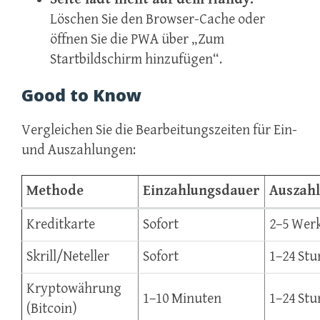
Löschen Sie den Browser-Cache oder
öffnen Sie die PWA über „Zum
Startbildschirm hinzufügen“.
Good to Know
Vergleichen Sie die Bearbeitungszeiten für Ein-
und Auszahlungen:
Methode
Einzahlungsdauer
Auszah
Kreditkarte
Sofort
2–5 Wer
Skrill/Neteller
Sofort
1–24 St
Kryptowährung
1–10 Minuten
1–24 St
(Bitcoin)