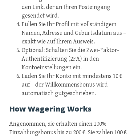
den Link, der an Ihren Posteingang
gesendet wird.
Füllen Sie Ihr Profil mit vollständigem
Namen, Adresse und Geburtsdatum aus –
exakt wie auf Ihrem Ausweis.
Optional: Schalten Sie die Zwei-Faktor-
Authentifizierung (2FA) in den
Kontoeinstellungen ein.
Laden Sie Ihr Konto mit mindestens 10 €
auf – der Willkommensbonus wird
automatisch gutgeschrieben.
How Wagering Works
Angenommen, Sie erhalten einen 100%
Einzahlungsbonus bis zu 200 €. Sie zahlen 100 €