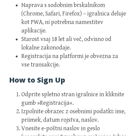
Naprava s sodobnim brskalnikom
(Chrome, Safari, Firefox) – igralnica deluje
kot PWA, ni potrebna namestitev
aplikacije.
Starost vsaj 18 let ali več, odvisno od
lokalne zakonodaje.
Registracija na platformi je obvezna za
vse transakcije.
How to Sign Up
Odprite spletno stran igralnice in kliknite
gumb »Registracija«.
Izpolnite obrazec z osebnimi podatki: ime,
priimek, datum rojstva, naslov.
Vnesite e-poštni naslov in geslo