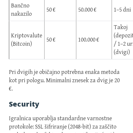
Bančno
50 €
50.000 €
1–5 dni
nakazilo
Takoj
Kriptovalute
(depozi
50 €
100.000 €
(Bitcoin)
/ 1–2 ur
(dvigi)
Pri dvigih je običajno potrebna enaka metoda
kot pri pologu. Minimalni znesek za dvig je 20
€.
Security
Igralnica uporablja standardne varnostne
protokole: SSL šifriranje (2048-bit) za zaščito