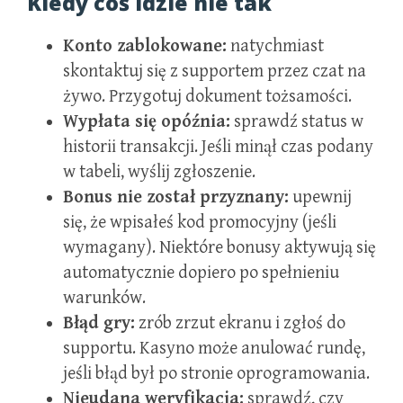
Kiedy coś idzie nie tak
Konto zablokowane:
natychmiast
skontaktuj się z supportem przez czat na
żywo. Przygotuj dokument tożsamości.
Wypłata się opóźnia:
sprawdź status w
historii transakcji. Jeśli minął czas podany
w tabeli, wyślij zgłoszenie.
Bonus nie został przyznany:
upewnij
się, że wpisałeś kod promocyjny (jeśli
wymagany). Niektóre bonusy aktywują się
automatycznie dopiero po spełnieniu
warunków.
Błąd gry:
zrób zrzut ekranu i zgłoś do
supportu. Kasyno może anulować rundę,
jeśli błąd był po stronie oprogramowania.
Nieudana weryfikacja:
sprawdź, czy