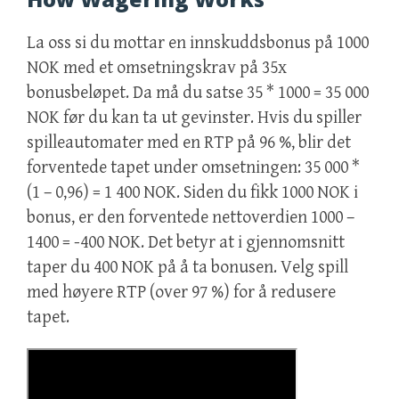
La oss si du mottar en innskuddsbonus på 1000
NOK med et omsetningskrav på 35x
bonusbeløpet. Da må du satse 35 * 1000 = 35 000
NOK før du kan ta ut gevinster. Hvis du spiller
spilleautomater med en RTP på 96 %, blir det
forventede tapet under omsetningen: 35 000 *
(1 – 0,96) = 1 400 NOK. Siden du fikk 1000 NOK i
bonus, er den forventede nettoverdien 1000 –
1400 = -400 NOK. Det betyr at i gjennomsnitt
taper du 400 NOK på å ta bonusen. Velg spill
med høyere RTP (over 97 %) for å redusere
tapet.