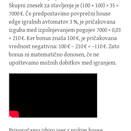
Skupni znesek za stavljenje je (100 + 100) × 35 =
7000 €. Če predpostavimo povprečni house
edge igralnih avtomatov 3 %, je pričakovana
izguba med izpolnjevanjem pogojev 7000 × 0,03
= 210 €. Ker bonus znaša 100 €, je pričakovana
vrednost negativna: 100 € – 210 € = –110 €. Zato
bonus ni matematično donosen, če ne
upoštevamo možnih dobitkov med igranjem.
Priporočamo izbiro iger z nizkim house