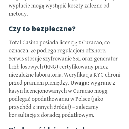
wypłacie mogą wystąpić koszty zależne od
metody.
Czy to bezpieczne?
Total Casino posiada licencję z Curacao, co
oznacza, że podlega regulacjom offshore.
Serwis stosuje szyfrowanie SSL oraz generator
liczb losowych (RNG) certyfikowany przez
niezależne laboratoria. Weryfikacja KYC chroni
przed praniem pieniędzy.
Uwaga:
wygrane z
kasyn licencjonowanych w Curacao mogą
podlegać opodatkowaniu w Polsce (jako
przychód z innych źródeł) – zalecamy
konsultację z doradcą podatkowym.