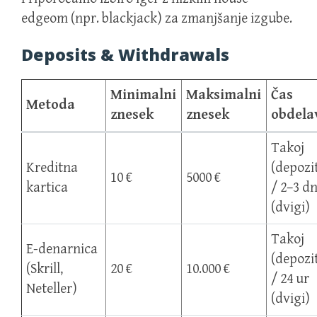
edgeom (npr. blackjack) za zmanjšanje izgube.
Deposits & Withdrawals
Minimalni
Maksimalni
Čas
Metoda
znesek
znesek
obdela
Takoj
Kreditna
(depozi
10 €
5000 €
kartica
/ 2–3 dn
(dvigi)
Takoj
E-denarnica
(depozi
(Skrill,
20 €
10.000 €
/ 24 ur
Neteller)
(dvigi)