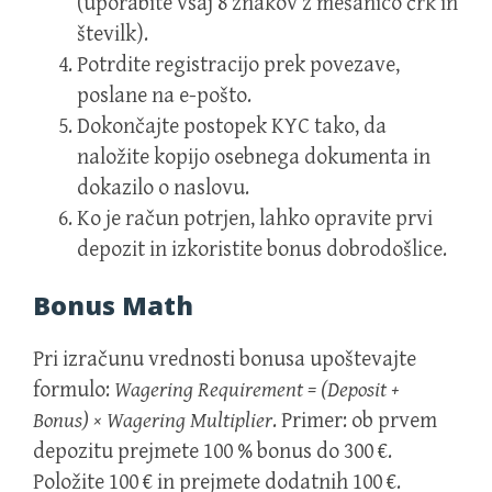
(uporabite vsaj 8 znakov z mešanico črk in
številk).
Potrdite registracijo prek povezave,
poslane na e-pošto.
Dokončajte postopek KYC tako, da
naložite kopijo osebnega dokumenta in
dokazilo o naslovu.
Ko je račun potrjen, lahko opravite prvi
depozit in izkoristite bonus dobrodošlice.
Bonus Math
Pri izračunu vrednosti bonusa upoštevajte
formulo:
Wagering Requirement = (Deposit +
Bonus) × Wagering Multiplier
. Primer: ob prvem
depozitu prejmete 100 % bonus do 300 €.
Položite 100 € in prejmete dodatnih 100 €.