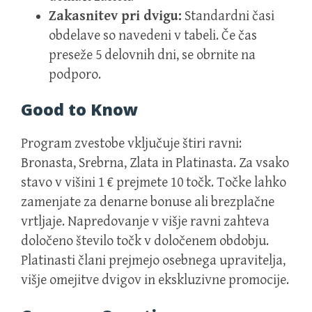
Zakasnitev pri dvigu:
Standardni časi
obdelave so navedeni v tabeli. Če čas
preseže 5 delovnih dni, se obrnite na
podporo.
Good to Know
Program zvestobe vključuje štiri ravni:
Bronasta, Srebrna, Zlata in Platinasta. Za vsako
stavo v višini 1 € prejmete 10 točk. Točke lahko
zamenjate za denarne bonuse ali brezplačne
vrtljaje. Napredovanje v višje ravni zahteva
določeno število točk v določenem obdobju.
Platinasti člani prejmejo osebnega upravitelja,
višje omejitve dvigov in ekskluzivne promocije.