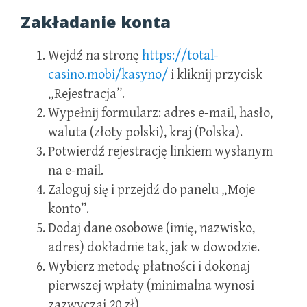
Zakładanie konta
Wejdź na stronę
https://total-
casino.mobi/kasyno/
i kliknij przycisk
„Rejestracja”.
Wypełnij formularz: adres e-mail, hasło,
waluta (złoty polski), kraj (Polska).
Potwierdź rejestrację linkiem wysłanym
na e-mail.
Zaloguj się i przejdź do panelu „Moje
konto”.
Dodaj dane osobowe (imię, nazwisko,
adres) dokładnie tak, jak w dowodzie.
Wybierz metodę płatności i dokonaj
pierwszej wpłaty (minimalna wynosi
zazwyczaj 20 zł).