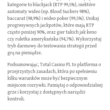
kategorie to blackjack (RTP 99,5%), niektóre
automaty wideo (np. Blood Suckers 98%),
baccarat (98,9%) i wideo poker (99,5%). Unikaj
progresywnych jackpotów, które mają RTP
często poniżej 90%, oraz gier takich jak keno
czy ruletka amerykańska (94,7%). Wykorzystuj
tryb darmowy do testowania strategii przed
grą na pieniądze.
Podsumowując, Total Casino PL to platforma o
przejrzystych zasadach, która po spełnieniu
kilku warunków może być bezpiecznym
miejscem rozrywki. Pamiętaj o odpowiedzialnej
grze i korzystaj z dostępnych narzędzi
kontroli.