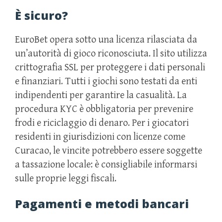
È sicuro?
EuroBet opera sotto una licenza rilasciata da
un’autorità di gioco riconosciuta. Il sito utilizza
crittografia SSL per proteggere i dati personali
e finanziari. Tutti i giochi sono testati da enti
indipendenti per garantire la casualità. La
procedura KYC è obbligatoria per prevenire
frodi e riciclaggio di denaro. Per i giocatori
residenti in giurisdizioni con licenze come
Curacao, le vincite potrebbero essere soggette
a tassazione locale: è consigliabile informarsi
sulle proprie leggi fiscali.
Pagamenti e metodi bancari