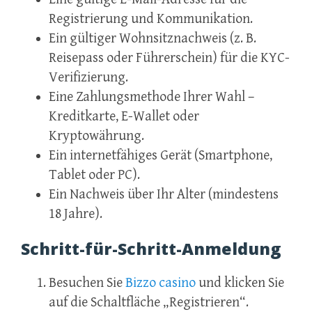
Registrierung und Kommunikation.
Ein gültiger Wohnsitznachweis (z. B.
Reisepass oder Führerschein) für die KYC-
Verifizierung.
Eine Zahlungsmethode Ihrer Wahl –
Kreditkarte, E-Wallet oder
Kryptowährung.
Ein internetfähiges Gerät (Smartphone,
Tablet oder PC).
Ein Nachweis über Ihr Alter (mindestens
18 Jahre).
Schritt-für-Schritt-Anmeldung
Besuchen Sie
Bizzo casino
und klicken Sie
auf die Schaltfläche „Registrieren“.