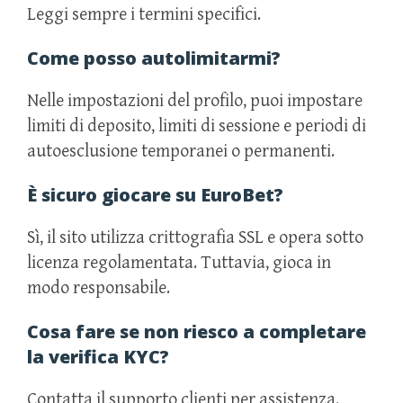
Leggi sempre i termini specifici.
Come posso autolimitarmi?
Nelle impostazioni del profilo, puoi impostare
limiti di deposito, limiti di sessione e periodi di
autoesclusione temporanei o permanenti.
È sicuro giocare su EuroBet?
Sì, il sito utilizza crittografia SSL e opera sotto
licenza regolamentata. Tuttavia, gioca in
modo responsabile.
Cosa fare se non riesco a completare
la verifica KYC?
Contatta il supporto clienti per assistenza.