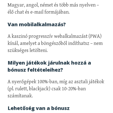
Magyar, angol, német és több más nyelven –
élő chat és e-mail formájában.
Van mobilalkalmazás?
A kaszinó progresszív webalkalmazást (PWA)
kínál, amelyet a böngészőből indíthatsz – nem
szükséges letölteni.
Milyen játékok járulnak hozzá a
bónusz feltételeihez?
A nyerőgépek 100%-ban, míg az asztali játékok
(pl. rulett, blackjack) csak 10-20%-ban
számítanak.
Lehetőség van a bónusz