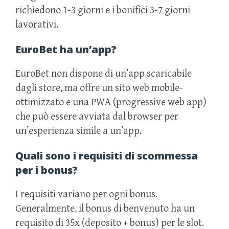
richiedono 1-3 giorni e i bonifici 3-7 giorni
lavorativi.
EuroBet ha un’app?
EuroBet non dispone di un’app scaricabile
dagli store, ma offre un sito web mobile-
ottimizzato e una PWA (progressive web app)
che può essere avviata dal browser per
un’esperienza simile a un’app.
Quali sono i requisiti di scommessa
per i bonus?
I requisiti variano per ogni bonus.
Generalmente, il bonus di benvenuto ha un
requisito di 35x (deposito + bonus) per le slot.