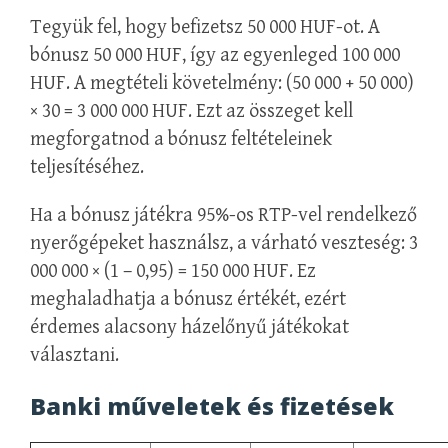
Tegyük fel, hogy befizetsz 50 000 HUF-ot. A
bónusz 50 000 HUF, így az egyenleged 100 000
HUF. A megtételi követelmény: (50 000 + 50 000)
× 30 = 3 000 000 HUF. Ezt az összeget kell
megforgatnod a bónusz feltételeinek
teljesítéséhez.
Ha a bónusz játékra 95%-os RTP-vel rendelkező
nyerőgépeket használsz, a várható veszteség: 3
000 000 × (1 – 0,95) = 150 000 HUF. Ez
meghaladhatja a bónusz értékét, ezért
érdemes alacsony házelőnyű játékokat
választani.
Banki műveletek és fizetések