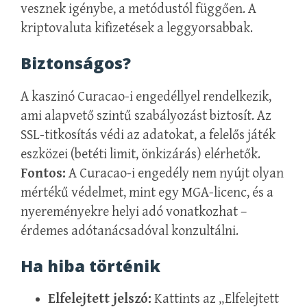
vesznek igénybe, a metódustól függően. A
kriptovaluta kifizetések a leggyorsabbak.
Biztonságos?
A kaszinó Curacao-i engedéllyel rendelkezik,
ami alapvető szintű szabályozást biztosít. Az
SSL-titkosítás védi az adatokat, a felelős játék
eszközei (betéti limit, önkizárás) elérhetők.
Fontos:
A Curacao-i engedély nem nyújt olyan
mértékű védelmet, mint egy MGA-licenc, és a
nyereményekre helyi adó vonatkozhat –
érdemes adótanácsadóval konzultálni.
Ha hiba történik
Elfelejtett jelszó:
Kattints az „Elfelejtett