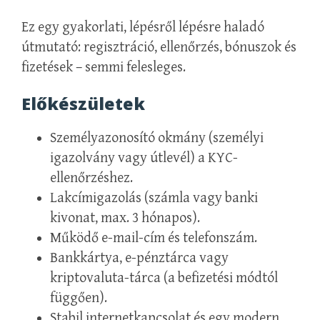
Ez egy gyakorlati, lépésről lépésre haladó
útmutató: regisztráció, ellenőrzés, bónuszok és
fizetések – semmi felesleges.
Előkészületek
Személyazonosító okmány (személyi
igazolvány vagy útlevél) a KYC-
ellenőrzéshez.
Lakcímigazolás (számla vagy banki
kivonat, max. 3 hónapos).
Működő e-mail-cím és telefonszám.
Bankkártya, e-pénztárca vagy
kriptovaluta-tárca (a befizetési módtól
függően).
Stabil internetkapcsolat és egy modern