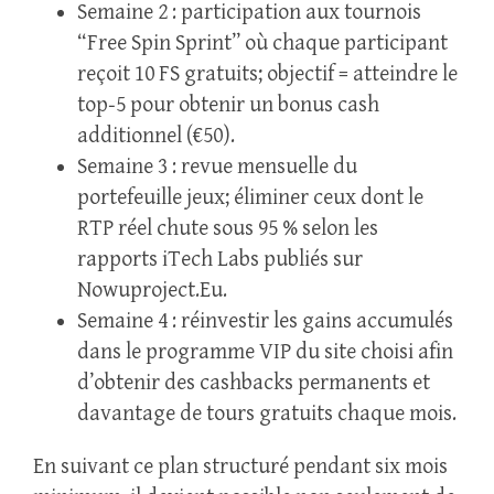
Semaine 2 : participation aux tournois
“Free Spin Sprint” où chaque participant
reçoit 10 FS gratuits; objectif = atteindre le
top‑5 pour obtenir un bonus cash
additionnel (€50).
Semaine 3 : revue mensuelle du
portefeuille jeux; éliminer ceux dont le
RTP réel chute sous 95 % selon les
rapports iTech Labs publiés sur
Nowuproject.Eu.
Semaine 4 : réinvestir les gains accumulés
dans le programme VIP du site choisi afin
d’obtenir des cashbacks permanents et
davantage de tours gratuits chaque mois.
En suivant ce plan structuré pendant six mois