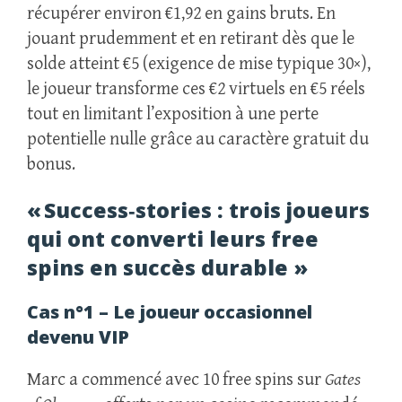
récupérer environ €1,92 en gains bruts. En
jouant prudemment et en retirant dès que le
solde atteint €5 (exigence de mise typique 30×),
le joueur transforme ces €2 virtuels en €5 réels
tout en limitant l’exposition à une perte
potentielle nulle grâce au caractère gratuit du
bonus.
« Success‑stories : trois joueurs
qui ont converti leurs free
spins en succès durable »
Cas n°1 – Le joueur occasionnel
devenu VIP
Marc a commencé avec 10 free spins sur
Gates