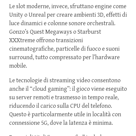
Le slot moderne, invece, sfruttano engine come
Unity o Unreal per creare ambienti 3D, effetti di
luce dinamici e colonne sonore orchestrali.
Gonzo’s Quest Megaways o Starburst
XXXtreme offrono transizioni
cinematografiche, particelle di fuoco e suoni
surround, tutto compressato per l’hardware
mobile.
Le tecnologie di streaming video consentono
anche il “cloud gaming”: il gioco viene eseguito
su server remoti e trasmesso in tempo reale,
riducendo il carico sulla CPU del telefono.
Questo è particolarmente utile in località con
connessione 5G, dove la latenza è minima.