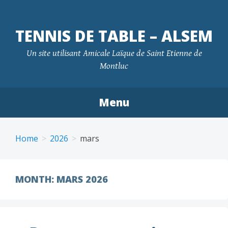
TENNIS DE TABLE – ALSEM
Un site utilisant Amicale Laïque de Saint Etienne de
Montluc
Menu
Skip
to
Home
2026
mars
content
MONTH:
MARS 2026