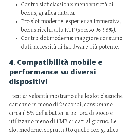
Contro slot classiche: meno varietà di
bonus, grafica datata.
Pro slot moderne: esperienza immersiva,
bonus ricchi, alta RTP (spesso 96‑98 %).
Contro slot moderne: maggiore consumo
dati, necessità di hardware più potente.
4. Compatibilità mobile e
performance su diversi
dispositivi
I test di velocità mostrano che le slot classiche
caricano in meno di 2 secondi, consumano
circa il 5 % della batteria per ora di gioco e
utilizzano meno di 1 MB di dati al giorno. Le
slot moderne, soprattutto quelle con grafica