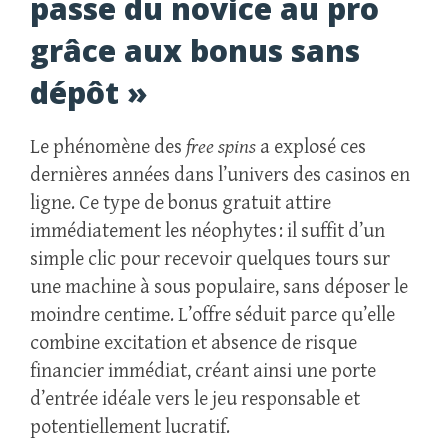
passe du novice au pro
grâce aux bonus sans
dépôt »
Le phénomène des
free spins
a explosé ces
dernières années dans l’univers des casinos en
ligne. Ce type de bonus gratuit attire
immédiatement les néophytes : il suffit d’un
simple clic pour recevoir quelques tours sur
une machine à sous populaire, sans déposer le
moindre centime. L’offre séduit parce qu’elle
combine excitation et absence de risque
financier immédiat, créant ainsi une porte
d’entrée idéale vers le jeu responsable et
potentiellement lucratif.