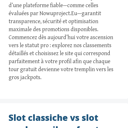
d’une plateforme fiable—comme celles
évaluées par Nowuproject.Eu—garantit
transparence, sécurité et optimisation
maximale des promotions disponibles.
Commencez dès aujourd’hui votre ascension
vers le statut pro : explorez nos classements
détaillés et choisissez le site qui correspond
parfaitement à votre profil afin que chaque
tour gratuit devienne votre tremplin vers les
gros jackpots.
Slot classiche vs slot