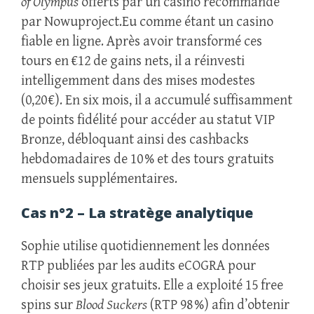
of Olympus
offerts par un casino recommandé
par Nowuproject.Eu comme étant un casino
fiable en ligne. Après avoir transformé ces
tours en €12 de gains nets, il a réinvesti
intelligemment dans des mises modestes
(0,20 €). En six mois, il a accumulé suffisamment
de points fidélité pour accéder au statut VIP
Bronze, débloquant ainsi des cashbacks
hebdomadaires de 10 % et des tours gratuits
mensuels supplémentaires.
Cas n°2 – La stratège analytique
Sophie utilise quotidiennement les données
RTP publiées par les audits eCOGRA pour
choisir ses jeux gratuits. Elle a exploité 15 free
spins sur
Blood Suckers
(RTP 98 %) afin d’obtenir