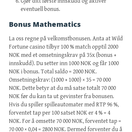
Gjør ditt første innskudd og aktiver
eventuell bonus.
Bonus Mathematics
La oss regne på velkomstbonusen. Anta at Wild
Fortune casino tilbyr 100 % match opptil 2000
NOK med et omsetningskrav på 35x (bonus +
innskudd). Du setter inn 1000 NOK og får 1000
NOK i bonus. Total saldo = 2000 NOK.
Omsetningskrav: (1000 + 1000) × 35 = 70 000
NOK. Dette betyr at du må satse totalt 70 000
NOK før du kan ta ut gevinster fra bonusen.
Hvis du spiller spilleautomater med RTP 96 %,
forventet tap per 100 satset NOK er 4 % = 4
NOK. For å omsette 70 000 NOK, forventet tap =
70 000 × 0,04 = 2800 NOK. Dermed forventer du å