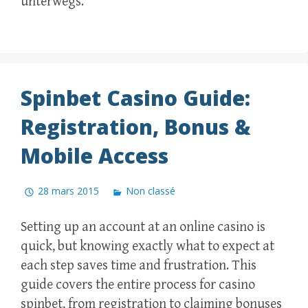
unterwegs.
Spinbet Casino Guide:
Registration, Bonus &
Mobile Access
28 mars 2015
Non classé
Setting up an account at an online casino is
quick, but knowing exactly what to expect at
each step saves time and frustration. This
guide covers the entire process for casino
spinbet, from registration to claiming bonuses