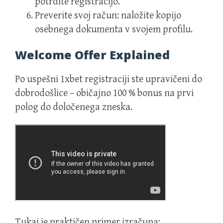
potrdite registracijo.
Preverite svoj račun: naložite kopijo
osebnega dokumenta v svojem profilu.
Welcome Offer Explained
Po uspešni 1xbet registraciji ste upravičeni do
dobrodošlice – običajno 100 % bonus na prvi
polog do določenega zneska.
Tukaj je praktičen primer izračuna: