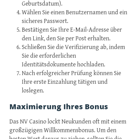
Geburtsdatum).
Wählen Sie einen Benutzernamen und ein
sicheres Passwort.
Bestätigen Sie Ihre E-Mail-Adresse über
den Link, den Sie per Post erhalten.
Schließen Sie die Verifizierung ab, indem
Sie die erforderlichen
Identitätsdokumente hochladen.
Nach erfolgreicher Prüfung können Sie
Ihre erste Einzahlung tätigen und
loslegen.
Maximierung Ihres Bonus
Das NV Casino lockt Neukunden oft mit einem
großzügigen Willkommensbonus. Um den