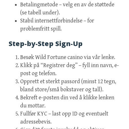
Betalingmetode – velg en av de støttede
(se tabell under).
Stabil internettforbindelse – for
problemfritt spill.
Step-by-Step Sign-Up
Besøk Wild Fortune casino via vår lenke.
Klikk på “Registrer deg” – fyll inn navn, e-
post og telefon.
Opprett et sterkt passord (minst 12 tegn,
bland store/små bokstaver og tall).
Bekreft e-posten din ved å klikke lenken
du mottar.
Fullfør KYC – last opp ID og eventuelt
adressebevis.