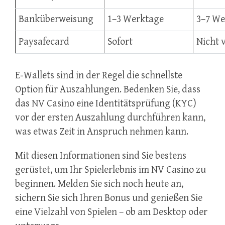
Banküberweisung
1–3 Werktage
3–7 We
Paysafecard
Sofort
Nicht 
E‑Wallets sind in der Regel die schnellste
Option für Auszahlungen. Bedenken Sie, dass
das NV Casino eine Identitätsprüfung (KYC)
vor der ersten Auszahlung durchführen kann,
was etwas Zeit in Anspruch nehmen kann.
Mit diesen Informationen sind Sie bestens
gerüstet, um Ihr Spielerlebnis im NV Casino zu
beginnen. Melden Sie sich noch heute an,
sichern Sie sich Ihren Bonus und genießen Sie
eine Vielzahl von Spielen – ob am Desktop oder