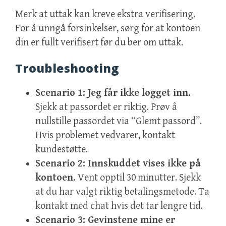
Merk at uttak kan kreve ekstra verifisering.
For å unngå forsinkelser, sørg for at kontoen
din er fullt verifisert før du ber om uttak.
Troubleshooting
Scenario 1: Jeg får ikke logget inn.
Sjekk at passordet er riktig. Prøv å
nullstille passordet via “Glemt passord”.
Hvis problemet vedvarer, kontakt
kundestøtte.
Scenario 2: Innskuddet vises ikke på
kontoen.
Vent opptil 30 minutter. Sjekk
at du har valgt riktig betalingsmetode. Ta
kontakt med chat hvis det tar lengre tid.
Scenario 3: Gevinstene mine er