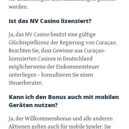
werden.
Ist das NV Casino lizenziert?
Ja, das NV Casino besitzt eine gültige
Glücksspiellizenz der Regierung von Curaçao.
Beachten Sie, dass Gewinne aus Curaçao-
lizenzierten Casinos in Deutschland
möglicherweise der Einkommensteuer
unterliegen – konsultieren Sie einen
Steuerberater.
Kann ich den Bonus auch mit mobilen
Geräten nutzen?
Ja, der Willkommensbonus und alle anderen
Aktionen gelten auch für mobile Spieler. Sie