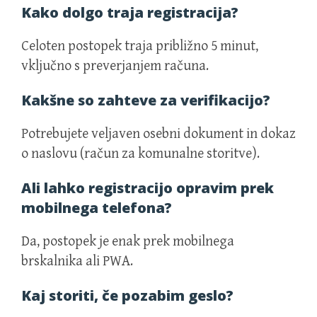
Kako dolgo traja registracija?
Celoten postopek traja približno 5 minut,
vključno s preverjanjem računa.
Kakšne so zahteve za verifikacijo?
Potrebujete veljaven osebni dokument in dokaz
o naslovu (račun za komunalne storitve).
Ali lahko registracijo opravim prek
mobilnega telefona?
Da, postopek je enak prek mobilnega
brskalnika ali PWA.
Kaj storiti, če pozabim geslo?