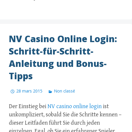
NV Casino Online Login:
Schritt-für-Schritt-
Anleitung und Bonus-
Tipps
28 mars 2015
Non classé
Der Einstieg bei
NV casino online login
ist
unkompliziert, sobald Sie die Schritte kennen –
dieser Leitfaden führt Sie durch jeden
einzelnen. Egal, ob Sie ein erfahrener Spieler