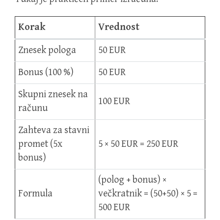
Korak
Vrednost
Znesek pologa
50 EUR
Bonus (100 %)
50 EUR
Skupni znesek na
100 EUR
računu
Zahteva za stavni
promet (5x
5 × 50 EUR = 250 EUR
bonus)
(polog + bonus) ×
Formula
večkratnik = (50+50) × 5 =
500 EUR