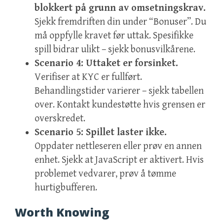
blokkert på grunn av omsetningskrav.
Sjekk fremdriften din under “Bonuser”. Du
må oppfylle kravet før uttak. Spesifikke
spill bidrar ulikt – sjekk bonusvilkårene.
Scenario 4: Uttaket er forsinket.
Verifiser at KYC er fullført.
Behandlingstider varierer – sjekk tabellen
over. Kontakt kundestøtte hvis grensen er
overskredet.
Scenario 5: Spillet laster ikke.
Oppdater nettleseren eller prøv en annen
enhet. Sjekk at JavaScript er aktivert. Hvis
problemet vedvarer, prøv å tømme
hurtigbufferen.
Worth Knowing