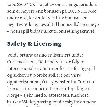
tape 2800 NOK i løpet av omsetningsperioden,
som er høyere enn bonusen på 1000 NOK. Med
andre ord, forventet verdi av bonusen er
negativ.
Viktig:
Les alltid bonusvilkårene nøye
– noen spill bidrar ulikt til omsetningskravet.
Safety & Licensing
Wild Fortune casino er lisensiert under
Curacao-lisens. Dette betyr at de følger
internasjonale standarder for rettferdig spill
og sikkerhet. Norske spillere bør være
oppmerksomme på at gevinster fra Curacao-
lisensierte casinoer ofte er skattepliktige i
Norge – sjekk med Skatteetaten. Kasinoet
bruker SSL-kryptering for å beskytte dataene