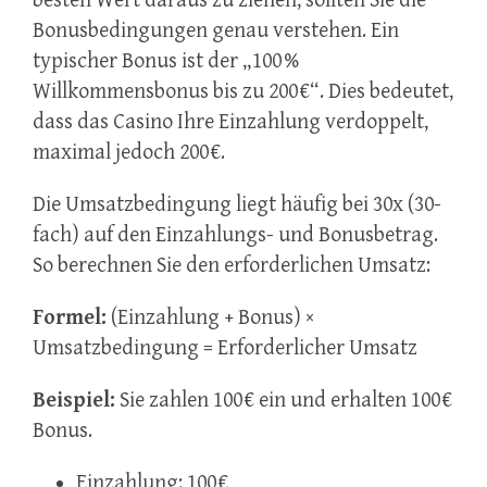
besten Wert daraus zu ziehen, sollten Sie die
Bonusbedingungen genau verstehen. Ein
typischer Bonus ist der „100 %
Willkommensbonus bis zu 200 €“. Dies bedeutet,
dass das Casino Ihre Einzahlung verdoppelt,
maximal jedoch 200 €.
Die Umsatzbedingung liegt häufig bei 30x (30-
fach) auf den Einzahlungs- und Bonusbetrag.
So berechnen Sie den erforderlichen Umsatz:
Formel:
(Einzahlung + Bonus) ×
Umsatzbedingung = Erforderlicher Umsatz
Beispiel:
Sie zahlen 100 € ein und erhalten 100 €
Bonus.
Einzahlung: 100 €