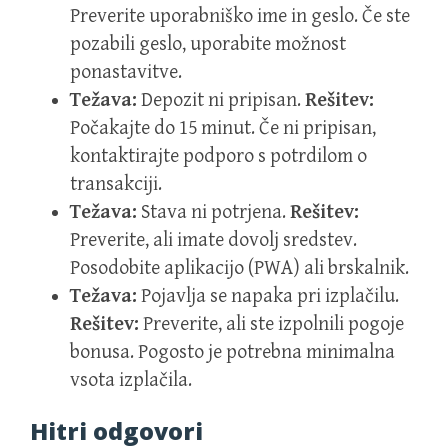
Preverite uporabniško ime in geslo. Če ste
pozabili geslo, uporabite možnost
ponastavitve.
Težava:
Depozit ni pripisan.
Rešitev:
Počakajte do 15 minut. Če ni pripisan,
kontaktirajte podporo s potrdilom o
transakciji.
Težava:
Stava ni potrjena.
Rešitev:
Preverite, ali imate dovolj sredstev.
Posodobite aplikacijo (PWA) ali brskalnik.
Težava:
Pojavlja se napaka pri izplačilu.
Rešitev:
Preverite, ali ste izpolnili pogoje
bonusa. Pogosto je potrebna minimalna
vsota izplačila.
Hitri odgovori