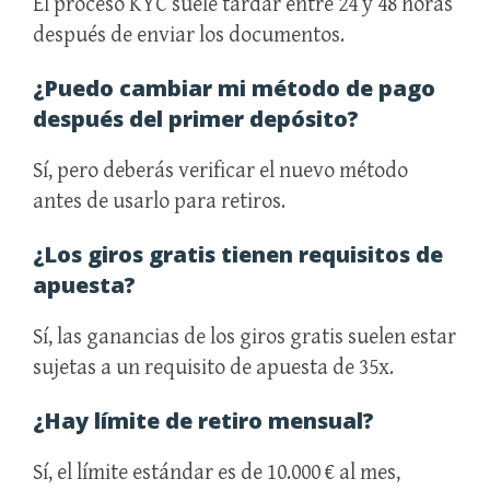
El proceso KYC suele tardar entre 24 y 48 horas
después de enviar los documentos.
¿Puedo cambiar mi método de pago
después del primer depósito?
Sí, pero deberás verificar el nuevo método
antes de usarlo para retiros.
¿Los giros gratis tienen requisitos de
apuesta?
Sí, las ganancias de los giros gratis suelen estar
sujetas a un requisito de apuesta de 35x.
¿Hay límite de retiro mensual?
Sí, el límite estándar es de 10.000 € al mes,