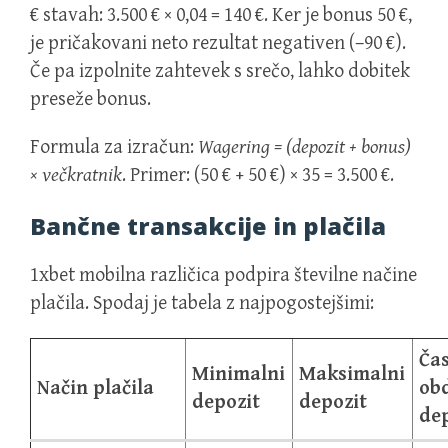
€ stavah: 3.500 € × 0,04 = 140 €. Ker je bonus 50 €,
je pričakovani neto rezultat negativen (–90 €).
Če pa izpolnite zahtevek s srečo, lahko dobitek
preseže bonus.
Formula za izračun:
Wagering = (depozit + bonus)
× večkratnik
. Primer: (50 € + 50 €) × 35 = 3.500 €.
Bančne transakcije in plačila
1xbet mobilna različica podpira številne načine
plačila. Spodaj je tabela z najpogostejšimi:
Ča
Minimalni
Maksimalni
Način plačila
ob
depozit
depozit
de