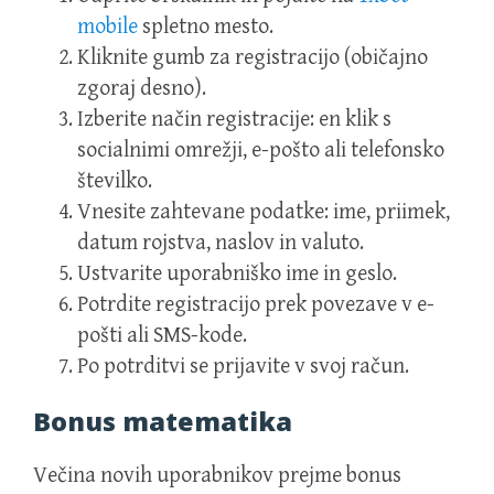
mobile
spletno mesto.
Kliknite gumb za registracijo (običajno
zgoraj desno).
Izberite način registracije: en klik s
socialnimi omrežji, e-pošto ali telefonsko
številko.
Vnesite zahtevane podatke: ime, priimek,
datum rojstva, naslov in valuto.
Ustvarite uporabniško ime in geslo.
Potrdite registracijo prek povezave v e-
pošti ali SMS-kode.
Po potrditvi se prijavite v svoj račun.
Bonus matematika
Večina novih uporabnikov prejme bonus