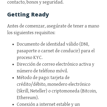
contacto, bonos y seguridad.
Getting Ready
Antes de comenzar, asegúrate de tener a mano
los siguientes requisitos:
Documento de identidad válido (DNI,
pasaporte o carnet de conducir) para el
proceso KYC.
Dirección de correo electrónico activa y
número de teléfono móvil.
Método de pago: tarjeta de
crédito/débito, monedero electrónico
(Skrill, Neteller) o criptomoneda (Bitcoin,
Ethereum).
Conexión a internet estable y un