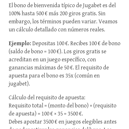
El bono de bienvenida típico de Jugabet es del
100% hasta 500 € más 200 giros gratis. Sin
embargo, los términos pueden variar. Veamos
un cálculo detallado con números reales.
Ejemplo:
Depositas 100 €. Recibes 100 € de bono
(saldo de bono = 100 €). Los giros gratis se
acreditan en un juego específico, con
ganancias máximas de 50 €. El requisito de
apuesta para el bono es 35x (común en
jugabet).
Cálculo del requisito de apuesta:
Requisito total = (monto del bono) × (requisito
de apuesta) = 100 € × 35 = 3500 €.
Debes apostar 3500 € en juegos elegibles antes