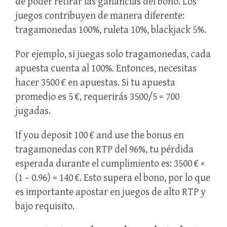
de poder retirar las ganancias del bono. Los
juegos contribuyen de manera diferente:
tragamonedas 100%, ruleta 10%, blackjack 5%.
Por ejemplo, si juegas solo tragamonedas, cada
apuesta cuenta al 100%. Entonces, necesitas
hacer 3500 € en apuestas. Si tu apuesta
promedio es 5 €, requerirás 3500/5 = 700
jugadas.
If you deposit 100 € and use the bonus en
tragamonedas con RTP del 96%, tu pérdida
esperada durante el cumplimiento es: 3500 € ×
(1 – 0.96) = 140 €. Esto supera el bono, por lo que
es importante apostar en juegos de alto RTP y
bajo requisito.