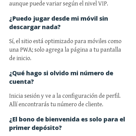
aunque puede variar según el nivel VIP.
¿Puedo jugar desde mi móvil sin
descargar nada?
Sí, el sitio está optimizado para móviles como
una PWA; solo agrega la página a tu pantalla
de inicio.
¿Qué hago si olvido mi número de
cuenta?
Inicia sesión y ve a la configuración de perfil.
Allí encontrarás tu número de cliente.
¿El bono de bienvenida es solo para el
primer depósito?