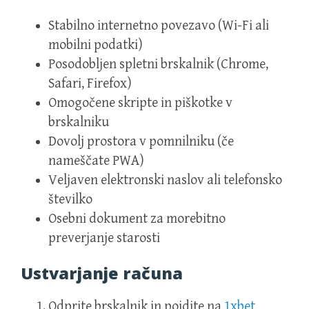
Stabilno internetno povezavo (Wi-Fi ali
mobilni podatki)
Posodobljen spletni brskalnik (Chrome,
Safari, Firefox)
Omogočene skripte in piškotke v
brskalniku
Dovolj prostora v pomnilniku (če
nameščate PWA)
Veljaven elektronski naslov ali telefonsko
številko
Osebni dokument za morebitno
preverjanje starosti
Ustvarjanje računa
Odprite brskalnik in pojdite na
1xbet