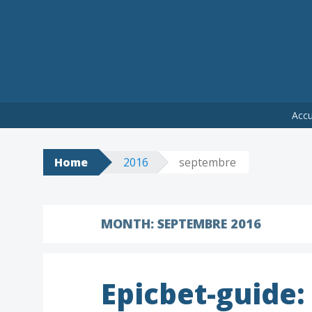
Skip
Accu
to
content
Home
2016
septembre
MONTH:
SEPTEMBRE 2016
Epicbet-guide: 