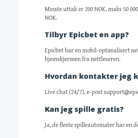
Minste uttak er 200 NOK, maks 50 000
NOK.
Tilbyr Epicbet en app?
Epicbet har en mobil-optimalisert ne
hjemskjermen fra nettleseren.
Hvordan kontakter jeg 
Live chat (24/7), e-post support@epic
Kan jeg spille gratis?
Ja, de fleste spilleautomater har e