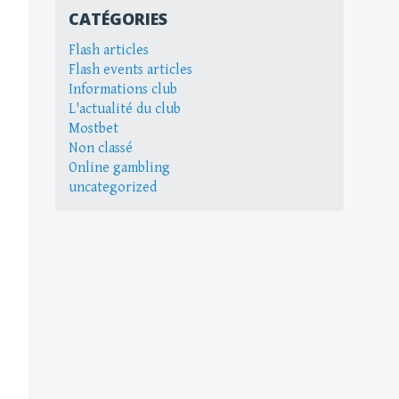
CATÉGORIES
Flash articles
Flash events articles
Informations club
L'actualité du club
Mostbet
Non classé
Online gambling
uncategorized