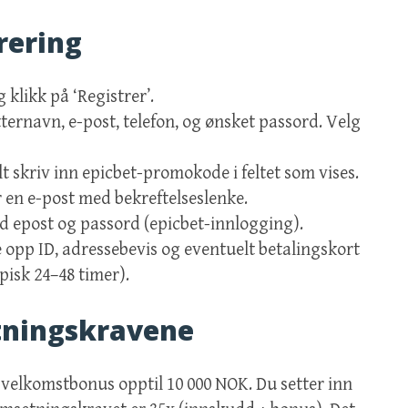
rering
 klikk på ‘Registrer’.
ternavn, e-post, telefon, og ønsket passord. Velg
t skriv inn epicbet-promokode i feltet som vises.
r en e-post med bekreftelseslenke.
d epost og passord (epicbet-innlogging).
te opp ID, adressebevis og eventuelt betalingskort
pisk 24–48 timer).
tningskravene
% velkomstbonus opptil 10 000 NOK. Du setter inn