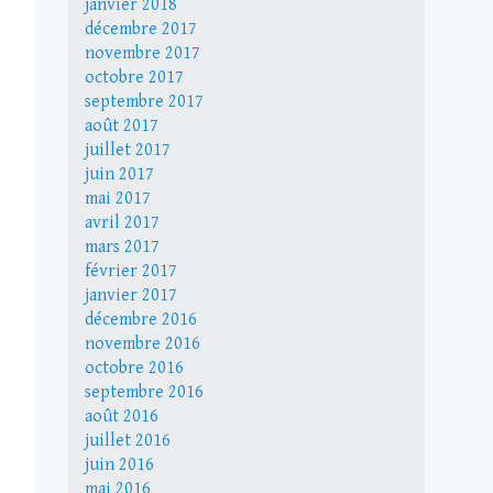
janvier 2018
décembre 2017
novembre 2017
octobre 2017
septembre 2017
août 2017
juillet 2017
juin 2017
mai 2017
avril 2017
mars 2017
février 2017
janvier 2017
décembre 2016
novembre 2016
octobre 2016
septembre 2016
août 2016
juillet 2016
juin 2016
mai 2016