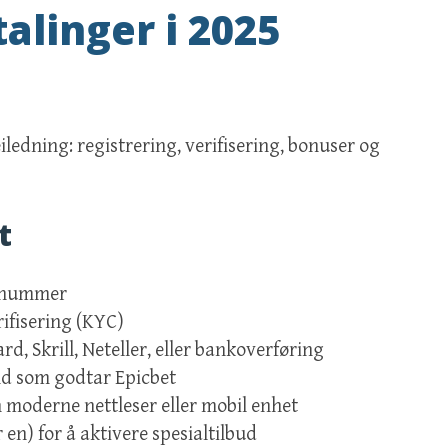
alinger i 2025
iledning: registrering, verifisering, bonuser og
t
onnummer
ifisering (KYC)
d, Skrill, Neteller, eller bankoverføring
nd som godtar Epicbet
n moderne nettleser eller mobil enhet
en) for å aktivere spesialtilbud