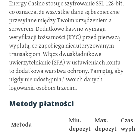
Energy Casino stosuje szyfrowanie SSL 128-bit,
co oznacza, że wszystkie dane są bezpiecznie
przesyłane między Twoim urządzeniem a
serwerem. Dodatkowo kasyno wymaga
weryfikacji tożsamości (KYC) przed pierwszą
wypłatą, co zapobiega nieautoryzowanym
transakcjom. Włącz dwuskładnikowe
uwierzytelnianie (2FA) w ustawieniach konta –
to dodatkowa warstwa ochrony. Pamiętaj, aby
nigdy nie udostępniać swoich danych
logowania osobom trzecim.
Metody płatności
Min.
Max.
Czas
Metoda
depozyt
depozyt
wypł