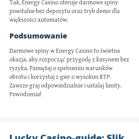
Tak, Energy Casino oferuje darmowe spiny
powitalne bez depozytu oraz tryb demo dla
większości automatów.
Podsumowanie
Darmowe spiny w Energy Casino to świetna
okazja, aby rozpocząć przygodę z kasynem bez
ryzyka. Pamiętaj o spełnieniu warunków
obrotu i korzystaj z gier o wysokim RTP.
Zawsze graj odpowiedzialnie i ustalaj limity.
Powodzenia!
Lucky Casino-guide: Slik