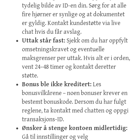
tydelig bilde av ID-en din. Sørg for at alle
fire hjørner er synlige og at dokumentet
er gyldig. Kontakt kundestøtte via live
chat hvis du får avslag.
Uttak står fast:
Sjekk om du har oppfylt
omsetningskravet og eventuelle
maksgrenser per uttak. Hvis alt er i orden,
vent 24–48 timer og kontakt deretter
støtte.
Bonus ble ikke kreditert:
Les
bonusvilkårene – noen bonuser krever en
bestemt bonuskode. Dersom du har fulgt
reglene, ta kontakt med chatten og oppgi
transaksjons-ID.
Ønsker å stenge kontoen midlertidig:
Gå til innstillinger og velg