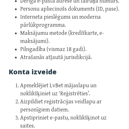
Derīga e-pasta adrese un tālruņa numurs.
Personu apliecinošs dokuments (ID, pase).
Interneta pieslēgums un moderna
pārlūkprogramma.
Maksājumu metode (kredītkarte, e-
maksājumi).
Pilngadība (vismaz 18 gadi).
Atrašanās atļautā jurisdikcijā.
Konta izveide
Apmeklējiet LvBet mājaslapu un
noklikšķiniet uz ‘Reģistrēties’.
Aizpildiet reģistrācijas veidlapu ar
personīgiem datiem.
Apstipriniet e-pastu, noklikšķinot uz
saites.