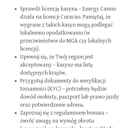
Sprawdź licencję kasyna – Energy Casino
działa na licencji Curacao. Pamiętaj, że
wygrane z takich kasyn mogą podlegać
lokalnemu opodatkowaniu (w
przeciwieństwie do MGA czy lokalnych
licencji).
Upewnij się, że Twój region jest
akceptowany – kasyno ma listę
dostępnych krajów.
Przygotuj dokumenty do weryfikacji
tożsamości (KYC) – potrzebny będzie
dowód osobisty, paszport lub prawo jazdy
oraz potwierdzenie adresu.
Zapoznaj się z regulaminem bonusu –
zwróć uwagę na wymóg obrotu