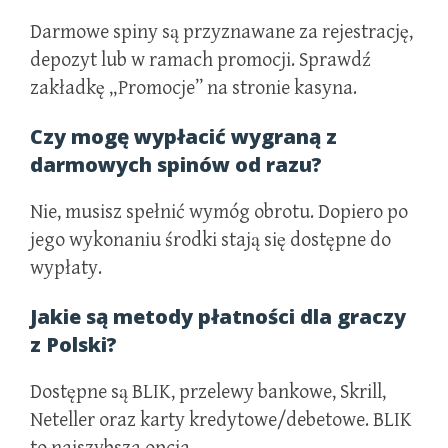
Darmowe spiny są przyznawane za rejestrację,
depozyt lub w ramach promocji. Sprawdź
zakładkę „Promocje” na stronie kasyna.
Czy mogę wypłacić wygraną z
darmowych spinów od razu?
Nie, musisz spełnić wymóg obrotu. Dopiero po
jego wykonaniu środki stają się dostępne do
wypłaty.
Jakie są metody płatności dla graczy
z Polski?
Dostępne są BLIK, przelewy bankowe, Skrill,
Neteller oraz karty kredytowe/debetowe. BLIK