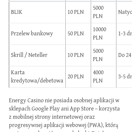
5000
BLIK
10 PLN
Naty
PLN
10000
Przelew bankowy
50 PLN
1-3 d
PLN
5000
Skrill / Neteller
10 PLN
Do 24
PLN
Karta
4000
20 PLN
3-5 d
kredytowa/debetowa
PLN
Energy Casino nie posiada osobnej aplikacji w
sklepach Google Play ani App Store – korzysta
z mobilnej strony internetowej oraz
progresywnej aplikacji webowej (PWA), którą