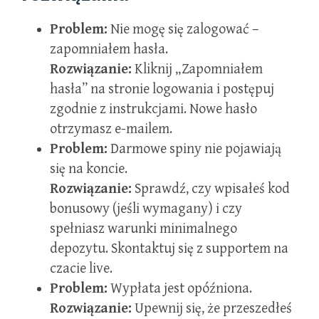
Problem:
Nie mogę się zalogować –
zapomniałem hasła.
Rozwiązanie:
Kliknij „Zapomniałem
hasła” na stronie logowania i postępuj
zgodnie z instrukcjami. Nowe hasło
otrzymasz e-mailem.
Problem:
Darmowe spiny nie pojawiają
się na koncie.
Rozwiązanie:
Sprawdź, czy wpisałeś kod
bonusowy (jeśli wymagany) i czy
spełniasz warunki minimalnego
depozytu. Skontaktuj się z supportem na
czacie live.
Problem:
Wypłata jest opóźniona.
Rozwiązanie:
Upewnij się, że przeszedłeś