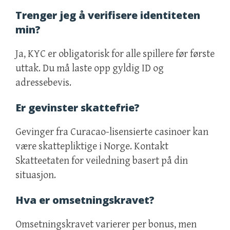
Trenger jeg å verifisere identiteten
min?
Ja, KYC er obligatorisk for alle spillere før første
uttak. Du må laste opp gyldig ID og
adressebevis.
Er gevinster skattefrie?
Gevinger fra Curacao-lisensierte casinoer kan
være skattepliktige i Norge. Kontakt
Skatteetaten for veiledning basert på din
situasjon.
Hva er omsetningskravet?
Omsetningskravet varierer per bonus, men