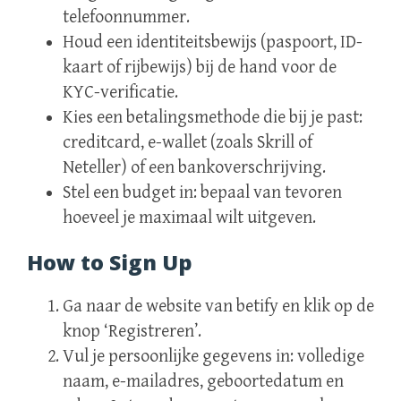
telefoonnummer.
Houd een identiteitsbewijs (paspoort, ID-
kaart of rijbewijs) bij de hand voor de
KYC-verificatie.
Kies een betalingsmethode die bij je past:
creditcard, e-wallet (zoals Skrill of
Neteller) of een bankoverschrijving.
Stel een budget in: bepaal van tevoren
hoeveel je maximaal wilt uitgeven.
How to Sign Up
Ga naar de website van betify en klik op de
knop ‘Registreren’.
Vul je persoonlijke gegevens in: volledige
naam, e-mailadres, geboortedatum en