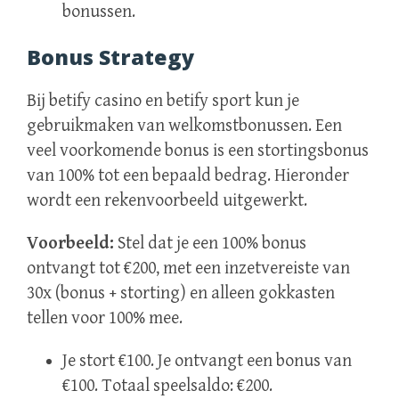
bonussen.
Bonus Strategy
Bij betify casino en betify sport kun je
gebruikmaken van welkomstbonussen. Een
veel voorkomende bonus is een stortingsbonus
van 100% tot een bepaald bedrag. Hieronder
wordt een rekenvoorbeeld uitgewerkt.
Voorbeeld:
Stel dat je een 100% bonus
ontvangt tot €200, met een inzetvereiste van
30x (bonus + storting) en alleen gokkasten
tellen voor 100% mee.
Je stort €100. Je ontvangt een bonus van
€100. Totaal speelsaldo: €200.