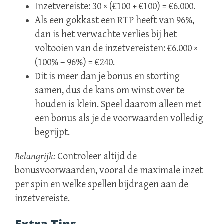
Inzetvereiste: 30 × (€100 + €100) = €6.000.
Als een gokkast een RTP heeft van 96%,
dan is het verwachte verlies bij het
voltooien van de inzetvereisten: €6.000 ×
(100% – 96%) = €240.
Dit is meer dan je bonus en storting
samen, dus de kans om winst over te
houden is klein. Speel daarom alleen met
een bonus als je de voorwaarden volledig
begrijpt.
Belangrijk:
Controleer altijd de
bonusvoorwaarden, vooral de maximale inzet
per spin en welke spellen bijdragen aan de
inzetvereiste.
Extra Tips