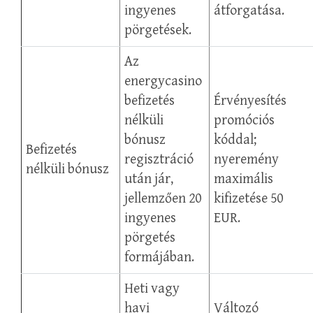
ingyenes
átforgatása.
pörgetések.
Az
energycasino
befizetés
Érvényesítés
nélküli
promóciós
bónusz
kóddal;
Befizetés
regisztráció
nyeremény
nélküli bónusz
után jár,
maximális
jellemzően 20
kifizetése 50
ingyenes
EUR.
pörgetés
formájában.
Heti vagy
havi
Változó