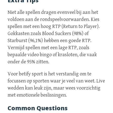
Niet alle spellen dragen evenveel bij aan het
voldoen aan de rondspeelvoorwaarden. Kies
spellen met een hoog RTP (Return to Player).
Gokkasten zoals Blood Suckers (98%) of
Starburst (96,1%) hebben een goede RTP.
Vermijd spellen met een lage RTP, zoals
bepaalde video bingo of krasloten, die vaak
onder de 95% zitten.
Voor betify sport is het verstandig om te
focussen op sporten waar je veel van weet. Live
wedden kan leuk zijn, maar wees voorzichtig
met emotionele beslissingen.
Common Questions