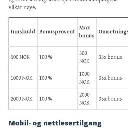
vilkår nøye.
Max
Innskudd
Bonusprosent
Omsetning
bonus
500
500 NOK
100 %
35x bonus
NOK
1000
1000 NOK
100 %
35x bonus
NOK
2000
2000 NOK
100 %
35x bonus
NOK
Mobil- og nettlesertilgang