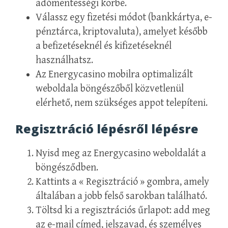
adómentességi körbe.
Válassz egy fizetési módot (bankkártya, e-
pénztárca, kriptovaluta), amelyet később
a befizetéseknél és kifizetéseknél
használhatsz.
Az Energycasino mobilra optimalizált
weboldala böngészőből közvetlenül
elérhető, nem szükséges appot telepíteni.
Regisztráció lépésről lépésre
Nyisd meg az Energycasino weboldalát a
böngésződben.
Kattints a « Regisztráció » gombra, amely
általában a jobb felső sarokban található.
Töltsd ki a regisztrációs űrlapot: add meg
az e-mail címed, jelszavad, és személyes