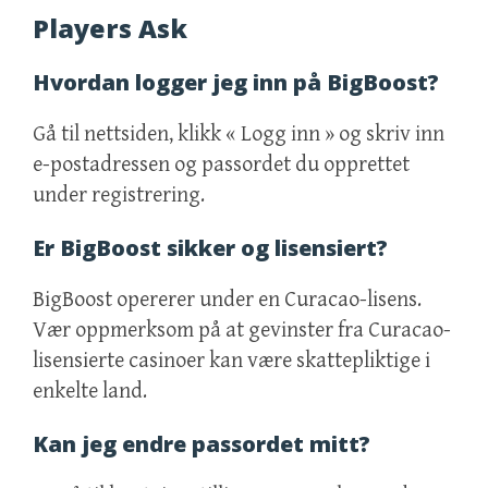
Players Ask
Hvordan logger jeg inn på BigBoost?
Gå til nettsiden, klikk « Logg inn » og skriv inn
e-postadressen og passordet du opprettet
under registrering.
Er BigBoost sikker og lisensiert?
BigBoost opererer under en Curacao-lisens.
Vær oppmerksom på at gevinster fra Curacao-
lisensierte casinoer kan være skattepliktige i
enkelte land.
Kan jeg endre passordet mitt?