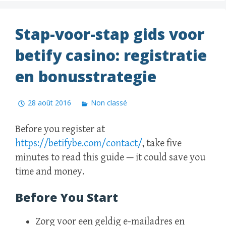
Stap-voor-stap gids voor
betify casino: registratie
en bonusstrategie
28 août 2016
Non classé
Before you register at
https://betifybe.com/contact/
, take five
minutes to read this guide — it could save you
time and money.
Before You Start
Zorg voor een geldig e-mailadres en