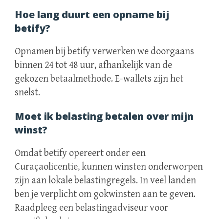
Hoe lang duurt een opname bij
betify?
Opnamen bij betify verwerken we doorgaans
binnen 24 tot 48 uur, afhankelijk van de
gekozen betaalmethode. E-wallets zijn het
snelst.
Moet ik belasting betalen over mijn
winst?
Omdat betify opereert onder een
Curaçaolicentie, kunnen winsten onderworpen
zijn aan lokale belastingregels. In veel landen
ben je verplicht om gokwinsten aan te geven.
Raadpleeg een belastingadviseur voor