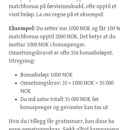
matchbonus på førsteinnskudd, ofte opptil et
visst beløp. La oss regne på et eksempel:
Eksempel:
Du setter inn 1000 NOK og får 100 %
matchbonus opptil 2000 NOK. Det betyr at du
mottar 1000 NOK i bonuspenger.
Omsetningskravet er ofte 35x bonusbeløpet.
Utregning:
Bonusbeløp: 1000 NOK
Omsetningskrav: 35 × 1000 NOK = 35 000
NOK
Du må satse totalt 35 000 NOK før
bonuspenger og gevinster kan tas ut
Hvis du i tillegg får gratissnurr, kan disse ha
egne omsetningskrav. Sjekk alltid kampanjens