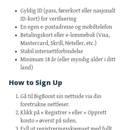
Gyldig ID (pass, førerkort eller nasjonalt
ID-kort) for verifisering
En egen e-postadresse og mobiltelefon
Betalingskort eller e-lommebok (Visa,
Mastercard, Skrill, Neteller, etc.)
Stabil internettforbindelse
Minimum 18 år (eller myndig alder i ditt
land)
How to Sign Up
Gå til BigBoost sin nettside via din
foretrukne nettleser.
Klikk på « Registrer » eller « Opprett
konto » øverst på siden.
Fyll ut registreringsskjemaet med fullt