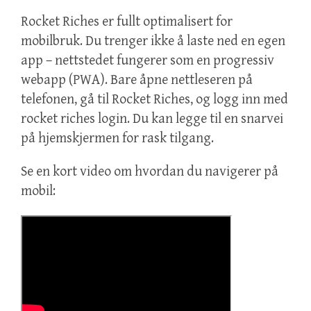
Rocket Riches er fullt optimalisert for
mobilbruk. Du trenger ikke å laste ned en egen
app – nettstedet fungerer som en progressiv
webapp (PWA). Bare åpne nettleseren på
telefonen, gå til Rocket Riches, og logg inn med
rocket riches login. Du kan legge til en snarvei
på hjemskjermen for rask tilgang.
Se en kort video om hvordan du navigerer på
mobil: