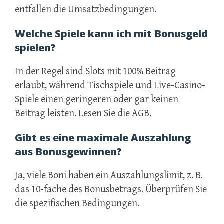
entfallen die Umsatzbedingungen.
Welche Spiele kann ich mit Bonusgeld
spielen?
In der Regel sind Slots mit 100% Beitrag
erlaubt, während Tischspiele und Live-Casino-
Spiele einen geringeren oder gar keinen
Beitrag leisten. Lesen Sie die AGB.
Gibt es eine maximale Auszahlung
aus Bonusgewinnen?
Ja, viele Boni haben ein Auszahlungslimit, z. B.
das 10-fache des Bonusbetrags. Überprüfen Sie
die spezifischen Bedingungen.