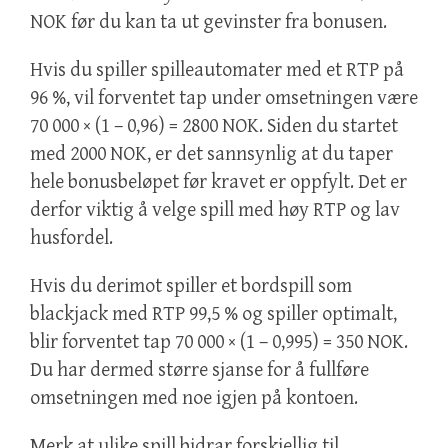
NOK før du kan ta ut gevinster fra bonusen.
Hvis du spiller spilleautomater med et RTP på
96 %, vil forventet tap under omsetningen være
70 000 × (1 – 0,96) = 2800 NOK. Siden du startet
med 2000 NOK, er det sannsynlig at du taper
hele bonusbeløpet før kravet er oppfylt. Det er
derfor viktig å velge spill med høy RTP og lav
husfordel.
Hvis du derimot spiller et bordspill som
blackjack med RTP 99,5 % og spiller optimalt,
blir forventet tap 70 000 × (1 – 0,995) = 350 NOK.
Du har dermed større sjanse for å fullføre
omsetningen med noe igjen på kontoen.
Merk at ulike spill bidrar forskjellig til