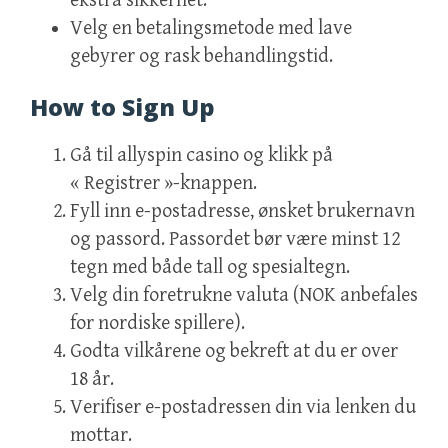
ekstra sikkerhet.
Velg en betalingsmetode med lave
gebyrer og rask behandlingstid.
How to Sign Up
Gå til allyspin casino og klikk på
« Registrer »-knappen.
Fyll inn e-postadresse, ønsket brukernavn
og passord. Passordet bør være minst 12
tegn med både tall og spesialtegn.
Velg din foretrukne valuta (NOK anbefales
for nordiske spillere).
Godta vilkårene og bekreft at du er over
18 år.
Verifiser e-postadressen din via lenken du
mottar.