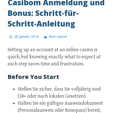
Casibom Anmeldung und
Bonus: Schritt-für-
Schritt-Anleitung
28 janvier 2016
Non classé
Setting up an account at an online casino is
quick, but knowing exactly what to expect at
each step saves time and frustration.
Before You Start
Stellen Sie sicher, dass Sie volljährig sind
(18+ oder nach lokalen Gesetzen).
Halten Sie ein gültiges Ausweisdokument
(Personalausweis oder Reisepass) bereit,