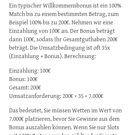
Ein typischer Willkommensbonus ist ein 100%
Match bis zu einem bestimmten Betrag, zum
Beispiel 100% bis zu 200€. Nehmen wir eine
Einzahlung von 100€ an. Der Bonus beträgt
dann 100€, sodass Ihr Gesamtguthaben 200€
beträgt. Die Umsatzbedingung ist oft 35x
(Einzahlung + Bonus). Berechnung:
Einzahlung: 100€
Bonus: 100€
Gesamt: 200€
Umsatzanforderung: 200€ × 35 = 7.000€
Das bedeutet, Sie müssen Wetten im Wert von
7.000€ platzieren, bevor Sie Gewinne aus dem
Bonus auszahlen können. Wenn Sie nur Slots