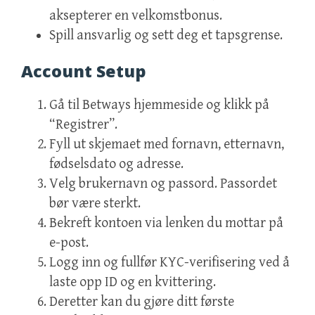
aksepterer en velkomstbonus.
Spill ansvarlig og sett deg et tapsgrense.
Account Setup
Gå til Betways hjemmeside og klikk på
“Registrer”.
Fyll ut skjemaet med fornavn, etternavn,
fødselsdato og adresse.
Velg brukernavn og passord. Passordet
bør være sterkt.
Bekreft kontoen via lenken du mottar på
e-post.
Logg inn og fullfør KYC-verifisering ved å
laste opp ID og en kvittering.
Deretter kan du gjøre ditt første