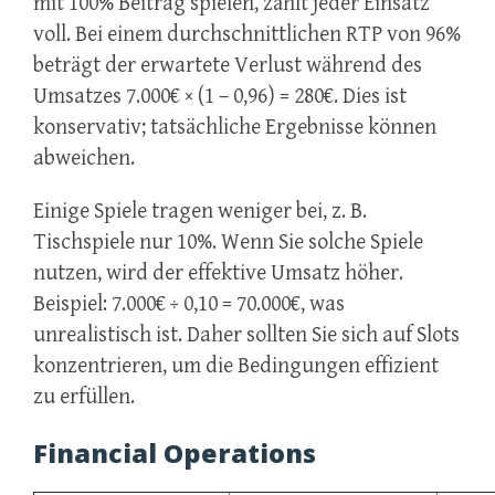
mit 100% Beitrag spielen, zählt jeder Einsatz
voll. Bei einem durchschnittlichen RTP von 96%
beträgt der erwartete Verlust während des
Umsatzes 7.000€ × (1 – 0,96) = 280€. Dies ist
konservativ; tatsächliche Ergebnisse können
abweichen.
Einige Spiele tragen weniger bei, z. B.
Tischspiele nur 10%. Wenn Sie solche Spiele
nutzen, wird der effektive Umsatz höher.
Beispiel: 7.000€ ÷ 0,10 = 70.000€, was
unrealistisch ist. Daher sollten Sie sich auf Slots
konzentrieren, um die Bedingungen effizient
zu erfüllen.
Financial Operations