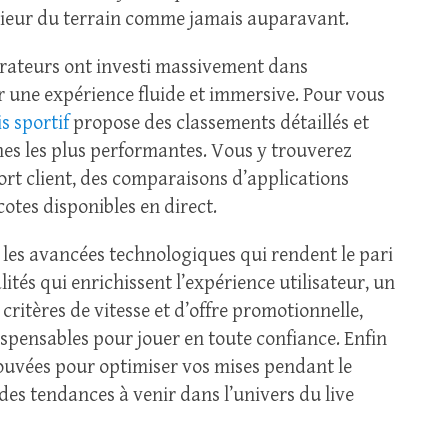
rieur du terrain comme jamais auparavant.
érateurs ont investi massivement dans
ir une expérience fluide et immersive. Pour vous
is sportif
propose des classements détaillés et
es les plus performantes. Vous y trouverez
t client, des comparaisons d’applications
cotes disponibles en direct.
 les avancées technologiques qui rendent le pari
lités qui enrichissent l’expérience utilisateur, un
 critères de vitesse et d’offre promotionnelle,
ispensables pour jouer en toute confiance. Enfin
ouvées pour optimiser vos mises pendant le
es tendances à venir dans l’univers du live