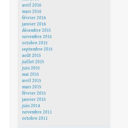
avril 2016
mars 2016
février 2016
janvier 2016
décembre 2015
novembre 2015
octobre 2015
septembre 2015
août 2015
juillet 2015
juin 2015
mai 2015
avril 2015
mars 2015
février 2015
janvier 2015
juin 2014
novembre 2011
octobre 2011