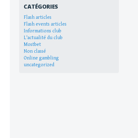
CATÉGORIES
Flash articles
Flash events articles
Informations club
L'actualité du club
Mostbet
Non classé
Online gambling
uncategorized