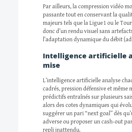
Par ailleurs, la compression vidéo m
passante tout en conservant la qualit
majeurs tels que la Ligue 1 ou le Tour
donc d’un rendu visuel sans artefac
l’adaptation dynamique du débit (ada
Intelligence artificielle
mise
L’intelligence artificielle analyse ch
cadrés, pression défensive et même m
prédictifs entraînés sur plusieurs sa
alors des cotes dynamiques qui évolue
suggérer un pari “next goal” dès qu’
adverse ou proposer un cash‑out pa
repli inattendu.