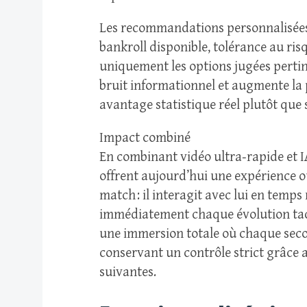
Les recommandations personnalisées s
bankroll disponible, tolérance au risq
uniquement les options jugées pertin
bruit informationnel et augmente la 
avantage statistique réel plutôt que
Impact combiné
En combinant vidéo ultra‑rapide et I
offrent aujourd’hui une expérience o
match : il interagit avec lui en temps 
immédiatement chaque évolution tacti
une immersion totale où chaque seco
conservant un contrôle strict grâce a
suivantes.