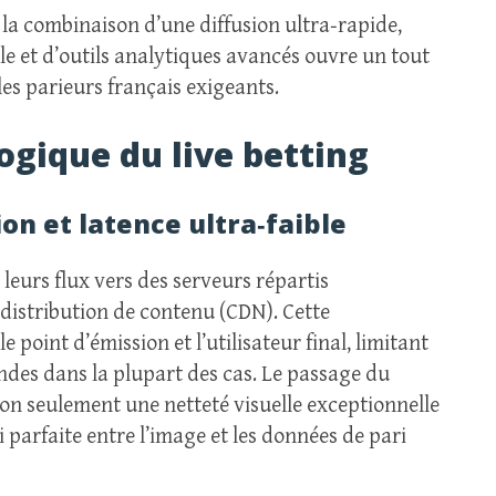
a combinaison d’une diffusion ultra‑rapide,
lle et d’outils analytiques avancés ouvre un tout
es parieurs français exigeants.
ogique du live betting
on et latence ultra‑faible
leurs flux vers des serveurs répartis
istribution de contenu (CDN). Cette
e point d’émission et l’utilisateur final, limitant
ndes dans la plupart des cas. Le passage du
on seulement une netteté visuelle exceptionnelle
parfaite entre l’image et les données de pari