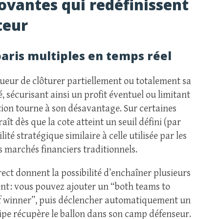
ovantes qui redéfinissent
teur
aris multiples en temps réel
eur de clôturer partiellement ou totalement sa
 sécurisant ainsi un profit éventuel ou limitant
ation tourne à son désavantage. Sur certaines
ît dès que la cote atteint un seuil défini (par
lité stratégique similaire à celle utilisée par les
es marchés financiers traditionnels.
irect donnent la possibilité d’enchaîner plusieurs
t : vous pouvez ajouter un “both teams to
alf winner”, puis déclencher automatiquement un
ipe récupère le ballon dans son camp défenseur.