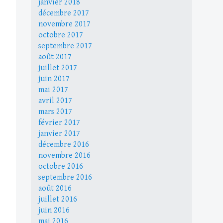
janvier 2018
décembre 2017
novembre 2017
octobre 2017
septembre 2017
août 2017
juillet 2017
juin 2017
mai 2017
avril 2017
mars 2017
février 2017
janvier 2017
décembre 2016
novembre 2016
octobre 2016
septembre 2016
août 2016
juillet 2016
juin 2016
mai 2016