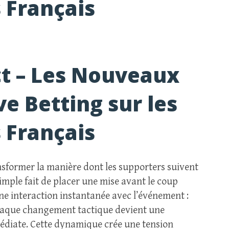
s Français
ct – Les Nouveaux
ve Betting sur les
s Français
ansformer la manière dont les supporters suivent
imple fait de placer une mise avant le coup
une interaction instantanée avec l’événement :
chaque changement tactique devient une
édiate. Cette dynamique crée une tension