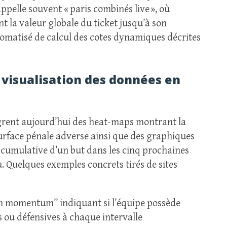
appelle souvent « paris combinés live », où
t la valeur globale du ticket jusqu’à son
tomatisé de calcul des cotes dynamiques décrites
 visualisation des données en
ègrent aujourd’hui des heat‑maps montrant la
surface pénale adverse ainsi que des graphiques
té cumulative d’un but dans les cinq prochaines
. Quelques exemples concrets tirés de sites
h momentum” indiquant si l’équipe possède
 ou défensives à chaque intervalle