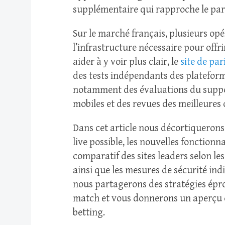
supplémentaire qui rapproche le pa
Sur le marché français, plusieurs op
l’infrastructure nécessaire pour offr
aider à y voir plus clair, le
site de par
des tests indépendants des plateform
notamment des évaluations du suppor
mobiles et des revues des meilleures 
Dans cet article nous décortiquerons
live possible, les nouvelles fonctionna
comparatif des sites leaders selon les
ainsi que les mesures de sécurité ind
nous partagerons des stratégies épr
match et vous donnerons un aperçu d
betting.