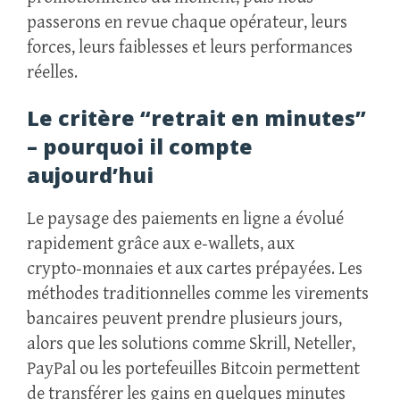
passerons en revue chaque opérateur, leurs
forces, leurs faiblesses et leurs performances
réelles.
Le critère “retrait en minutes”
– pourquoi il compte
aujourd’hui
Le paysage des paiements en ligne a évolué
rapidement grâce aux e‑wallets, aux
crypto‑monnaies et aux cartes prépayées. Les
méthodes traditionnelles comme les virements
bancaires peuvent prendre plusieurs jours,
alors que les solutions comme Skrill, Neteller,
PayPal ou les portefeuilles Bitcoin permettent
de transférer les gains en quelques minutes