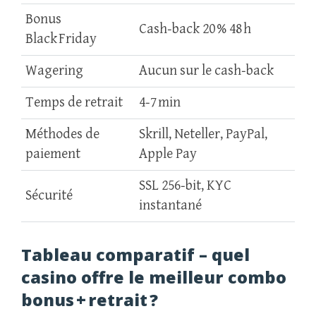
Bonus
Cash‑back 20 % 48 h
Black Friday
Wagering
Aucun sur le cash‑back
Temps de retrait
4‑7 min
Méthodes de
Skrill, Neteller, PayPal,
paiement
Apple Pay
SSL 256‑bit, KYC
Sécurité
instantané
Tableau comparatif – quel
casino offre le meilleur combo
bonus + retrait ?