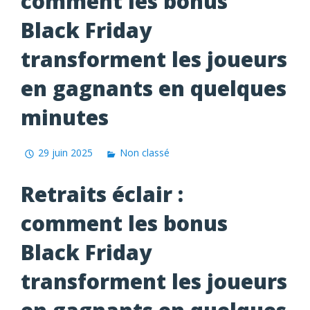
comment les bonus
Black Friday
transforment les joueurs
en gagnants en quelques
minutes
29 juin 2025
Non classé
Retraits éclair :
comment les bonus
Black Friday
transforment les joueurs