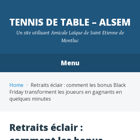
TENNIS DE TABLE – ALSEM
Un site utilisant Amicale Laïque de Saint Etienne de
Montluc
Menu
Skip
to
Home
Retraits éclair : comment les bonus Black
content
Friday transforment les joueurs en gagnants en
quelques minutes
Retraits éclair :