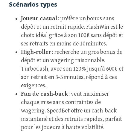
Scénarios types
Joueur casual
: préfère un bonus sans
dépôt et un retrait rapide. FlashWin est le
choix idéal grâce à son 100 € sans dépôt et
ses retraits en moins de 10 minutes.
High‑roller
: recherche un gros bonus de
dépôt et un wagering raisonnable.
TurboCash, avec son 120 % jusqu’à 600 € et
son retrait en 3‑5 minutes, répond à ces
exigences.
Fan de cash‑back
: veut maximiser
chaque mise sans contraintes de
wagering. SpeedBet offre un cash‑back
instantané et des retraits rapides, parfait
pour les joueurs à haute volatilité.