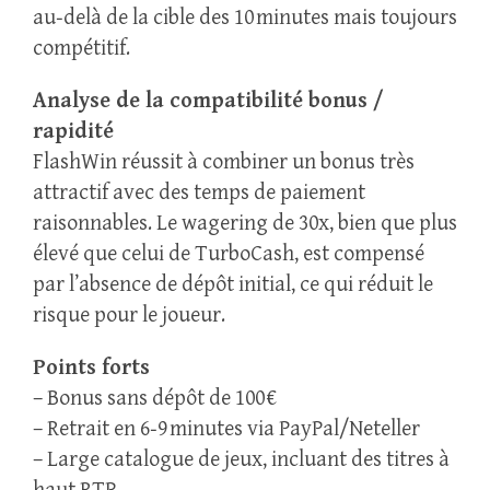
au‑delà de la cible des 10 minutes mais toujours
compétitif.
Analyse de la compatibilité bonus /
rapidité
FlashWin réussit à combiner un bonus très
attractif avec des temps de paiement
raisonnables. Le wagering de 30x, bien que plus
élevé que celui de TurboCash, est compensé
par l’absence de dépôt initial, ce qui réduit le
risque pour le joueur.
Points forts
– Bonus sans dépôt de 100 €
– Retrait en 6‑9 minutes via PayPal/Neteller
– Large catalogue de jeux, incluant des titres à