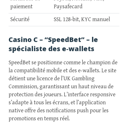
paiement
Paysafecard
Sécurité
SSL 128‑bit, KYC manuel
Casino C – “SpeedBet” – le
spécialiste des e‑wallets
SpeedBet se positionne comme le champion de
la compatibilité mobile et des e‑wallets. Le site
détient une licence de l’UK Gambling
Commission, garantissant un haut niveau de
protection des joueurs. L’interface responsive
s’adapte à tous les écrans, et l’application
native offre des notifications push pour les
promotions en temps réel.