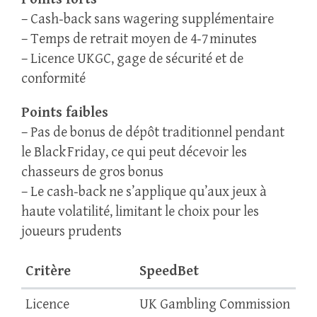
– Cash‑back sans wagering supplémentaire
– Temps de retrait moyen de 4‑7 minutes
– Licence UKGC, gage de sécurité et de
conformité
Points faibles
– Pas de bonus de dépôt traditionnel pendant
le Black Friday, ce qui peut décevoir les
chasseurs de gros bonus
– Le cash‑back ne s’applique qu’aux jeux à
haute volatilité, limitant le choix pour les
joueurs prudents
Critère
SpeedBet
Licence
UK Gambling Commission