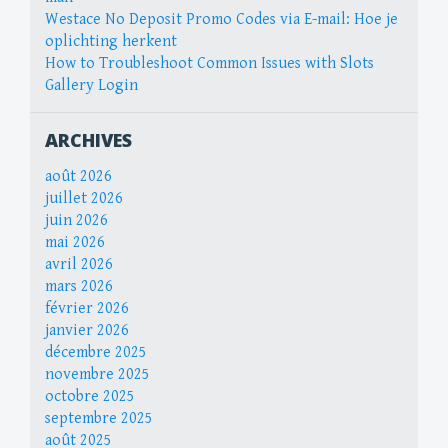
Westace No Deposit Promo Codes via E-mail: Hoe je
oplichting herkent
How to Troubleshoot Common Issues with Slots
Gallery Login
ARCHIVES
août 2026
juillet 2026
juin 2026
mai 2026
avril 2026
mars 2026
février 2026
janvier 2026
décembre 2025
novembre 2025
octobre 2025
septembre 2025
août 2025