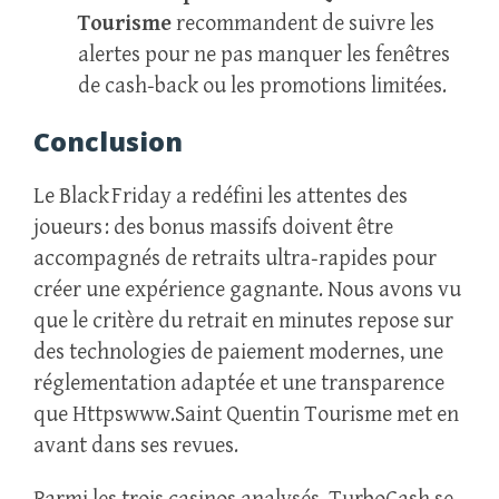
Tourisme
recommandent de suivre les
alertes pour ne pas manquer les fenêtres
de cash‑back ou les promotions limitées.
Conclusion
Le Black Friday a redéfini les attentes des
joueurs : des bonus massifs doivent être
accompagnés de retraits ultra‑rapides pour
créer une expérience gagnante. Nous avons vu
que le critère du retrait en minutes repose sur
des technologies de paiement modernes, une
réglementation adaptée et une transparence
que Httpswww.Saint Quentin Tourisme met en
avant dans ses revues.