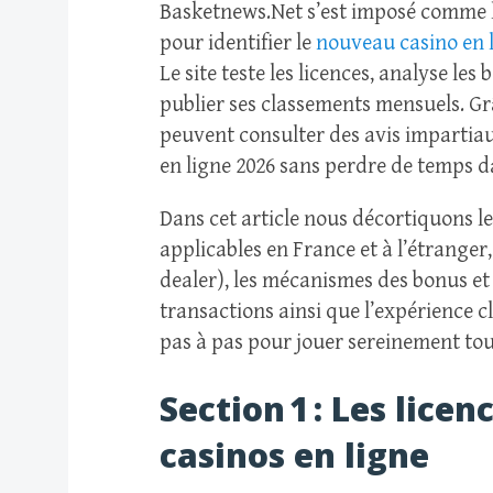
Basketnews.Net s’est imposé comme 
pour identifier le
nouveau casino en 
Le site teste les licences, analyse les
publier ses classements mensuels. Grâ
peuvent consulter des avis impartiau
en ligne 2026 sans perdre de temps d
Dans cet article nous décortiquons les 
applicables en France et à l’étranger, 
dealer), les mécanismes des bonus et 
transactions ainsi que l’expérience c
pas à pas pour jouer sereinement to
Section 1 : Les licen
casinos en ligne