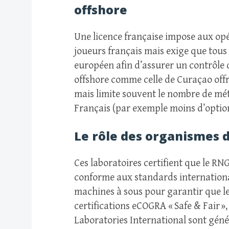
offshore
Une licence française impose aux opér
joueurs français mais exige que tous 
européen afin d’assurer un contrôle d
offshore comme celle de Curaçao offre
mais limite souvent le nombre de mét
Français (par exemple moins d’optio
Le rôle des organismes d
Ces laboratoires certifient que le RN
conforme aux standards internationaux
machines à sous pour garantir que le
certifications eCOGRA « Safe & Fair »
Laboratories International sont géné