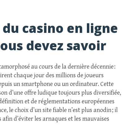
du casino en ligne
vous devez savoir
étamorphosé au cours de la dernière décennie :
tirent chaque jour des millions de joueurs
depuis un smartphone ou un ordinateur. Cette
on d’une offre ludique toujours plus diversifiée,
définition et de réglementations européennes
, le choix d’un site fiable n’est plus anodin ; il
s afin d’éviter les arnaques et les mauvaises