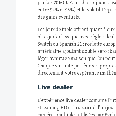
parfois 20 M€). Pour choisir judici
entre 94 % et 98 %) et la volatilité q
des gains éventuels.
Les jeux de table offrent quant à eu
blackjack classique avec règle « deal
Switch ou Spanish 21 ; roulette euro
américaine ajoutant double zéro ; b
léger avantage maison que l’on peut 
Chaque variante possède ses propres
directement votre espérance mathém
Live dealer
L’expérience live dealer combine l’in
streaming HD et la sécurité d’un jeu 
caméras multiples utilisées par Evol