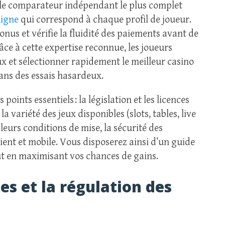
le comparateur indépendant le plus complet
ligne
qui correspond à chaque profil de joueur.
 bonus et vérifie la fluidité des paiements avant de
ce à cette expertise reconnue, les joueurs
x et sélectionner rapidement le meilleur casino
ans des essais hasardeux.
points essentiels : la législation et les licences
la variété des jeux disponibles (slots, tables, live
leurs conditions de mise, la sécurité des
lient et mobile. Vous disposerez ainsi d’un guide
ut en maximisant vos chances de gains.
ces et la régulation des