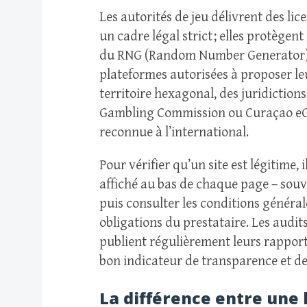
Les autorités de jeu délivrent des li
un cadre légal strict ; elles protègent
du RNG (Random Number Generator). E
plateformes autorisées à proposer leu
territoire hexagonal, des juridicti
Gambling Commission ou Curaçao eG
reconnue à l’international.
Pour vérifier qu’un site est légitime,
affiché au bas de chaque page – sou
puis consulter les conditions générale
obligations du prestataire. Les audi
publient régulièrement leurs rapports 
bon indicateur de transparence et d
La différence entre une 