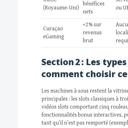
bénéfices
(Royaume‑Uni)
ou U
nets
<2 % sur
Auc
Curaçao
revenus
local
eGaming
brut
requ
Section 2 : Les type
comment choisir cel
Les machines à sous restent la vitrine
principales : les slots classiques à t
vidéos slots comportant cinq rouleaux
fonctionnalités bonus interactives, p
tant qu’il n’est pas remporté (exem