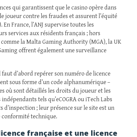
cences qui garantissent que le casino opère dans
 le joueur contre les fraudes et assurent l’équité
n France, l’ANJ supervise toutes les
rs services aux résidents français ; hors
ons comme la Malta Gaming Authority (MGA), la UK
aming offrent également une surveillance
 il faut d’abord repérer son numéro de licence
vent sous forme d’un code alphanumérique –
s où sont détaillés les droits du joueur et les
ts indépendants tels qu’eCOGRA ou iTech Labs
d’inspection ; leur présence sur le site est un
e conformité technique.
licence française et une licence