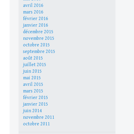
avril 2016
mars 2016
février 2016
janvier 2016
décembre 2015
novembre 2015
octobre 2015
septembre 2015
août 2015
juillet 2015
juin 2015
mai 2015
avril 2015
mars 2015
février 2015
janvier 2015
juin 2014
novembre 2011
octobre 2011