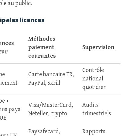
le au public.
pales licences
Méthodes
ences
paiement
Supervision
eur
courantes
Contrôle
pe
Carte bancaire FR,
national
uement
PayPal, Skrill
quotidien
pe +
Visa/MasterCard,
Audits
ins pays
Neteller, crypto
trimestriels
 UE
Paysafecard,
Rapports
eurs UK