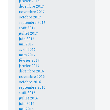
janvier 2018
décembre 2017
novembre 2017
octobre 2017
septembre 2017
août 2017
juillet 2017
juin 2017
mai 2017
avril 2017
mars 2017
février 2017
janvier 2017
décembre 2016
novembre 2016
octobre 2016
septembre 2016
août 2016
juillet 2016
juin 2016
mai 2016